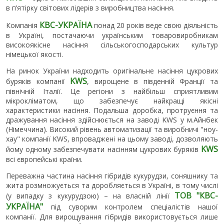
в п’ятірку світових лідерів з виробництва насіння.
КВС-УКРАЇНА
Компанія
понад 20 років веде свою діяльність
в Україні, постачаючи українським товаровиробникам
високоякісне насіння сільськогосподарських культур
німецької якості.
На ринок України надходить оригінальне насіння цукрових
KWS
буряків компанії
, вирощене в південній Франції та
північній Італії. Це регіони з найбільш сприятливим
мікрокліматом, що забезпечує найкращі якісні
характеристики насіння. Подальша доробка, протруєння та
дражування насіння здійснюється на заводі KWS у м.Айнбек
(Німеччина). Високий рівень автоматизації та виробничі "ноу-
хау" компанії KWS, впроваджені на цьому заводі, дозволяють
KWS
йому одному забезпечувати насінням цукрових буряків
всі європейські країни.
Переважна частина насіння гібридів кукурудзи, соняшнику та
жита розмножується та доробляється в Україні, в тому числі
ТОВ "КВС-
(у випадку з кукурудзою) – на власній лінії
УКРАЇНА"
під суворим контролем спеціалістів нашої
компанії. Для вирощування гібридів використовується лише