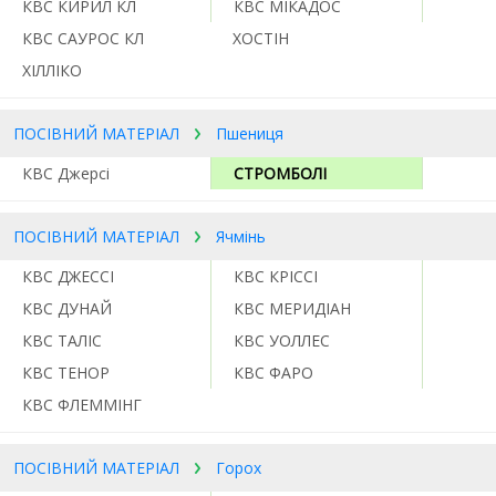
КВС КИРИЛ КЛ
КВС МІКАДОС
КВС САУРОС КЛ
ХОСТІН
ХІЛЛІКО
ПОСІВНИЙ МАТЕРІАЛ
Пшениця
КВС Джерсі
СТРОМБОЛІ
ПОСІВНИЙ МАТЕРІАЛ
Ячмінь
КВС ДЖЕССІ
КВС КРІССІ
КВС ДУНАЙ
КВС МЕРИДІАН
КВС ТАЛІС
КВС УОЛЛЕС
КВС ТЕНОР
КВС ФАРО
КВС ФЛЕММІНГ
ПОСІВНИЙ МАТЕРІАЛ
Горох