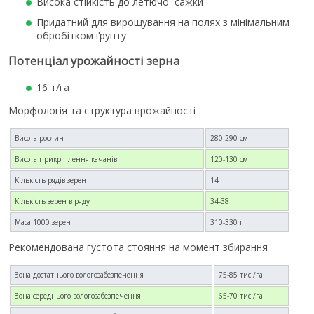
Висока стійкість до летючої сажки
Придатний для вирощування на полях з мінімальним
обробітком ґрунту
Потенціал урожайності зерна
16 т/га
Морфологія та структура врожайності
Висота рослин
280-290 см
Висота прикріплення качанів
120-130 см
Кількість рядів зерен
14
Кількість зерен в ряду
34-38
Маса 1000 зерен
310-330 г
Рекомендована густота стояння на момент збирання
Зона достатнього вологозабезпечення
75-85 тис./га
Зона середнього вологозабезпечення
65-70 тис./га