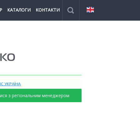
Р
КАТАЛОГИ
КОНТАКТИ
ІКО
ВС УКРАЇНА
тися з регіональним менеджером