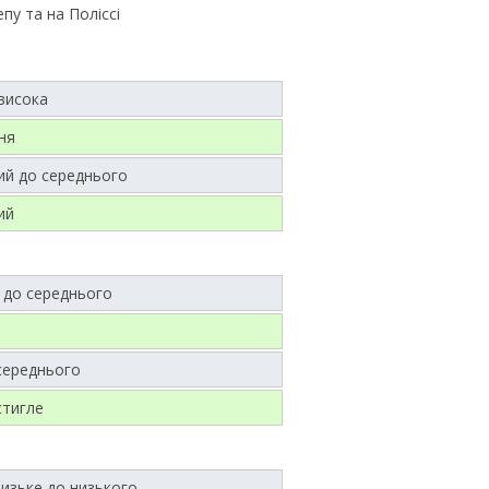
пу та на Поліссі
висока
ня
ий до середнього
ий
 до середнього
середнього
стигле
изьке до низького