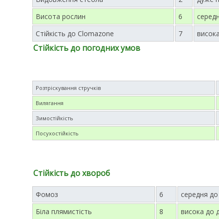
Висота рослин
6
серед
Стійкість до Clomazone
7
висок
Стійкість до погодних умов
Розтріскування стручків
Вилягання
Зимостійкість
Посухостійкість
Стійкість до хвороб
Фомоз
6
середня до
Біла плямистість
8
висока до 