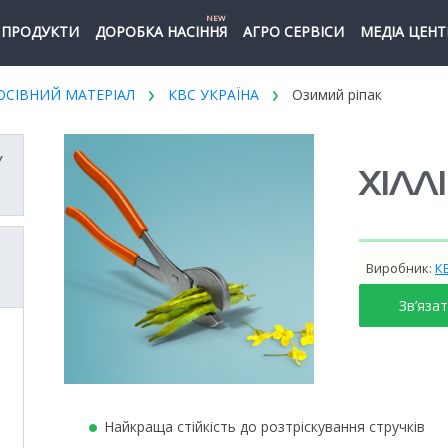
NEW
ПРОДУКТИ
ДОРОБКА НАСІННЯ
АГРО СЕРВІСИ
МЕДІА ЦЕНТ
ОСІВНИЙ МАТЕРІАЛ
КВС УКРАЇНА
Озимий ріпак
У
ХІЛЛ
Виробник:
К
Зв’яза
Найкраща стійкість до розтріскування стручків