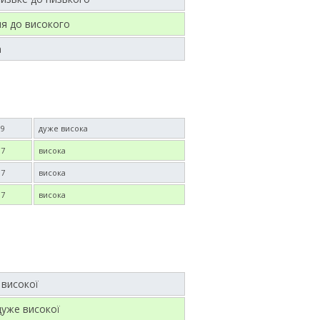
ня до високого
а
9
дуже висока
7
висока
7
висока
7
висока
 високої
дуже високої