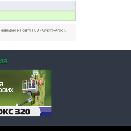
кі наведені на сайті ТОВ «Спектр-Агро»,
ІВ