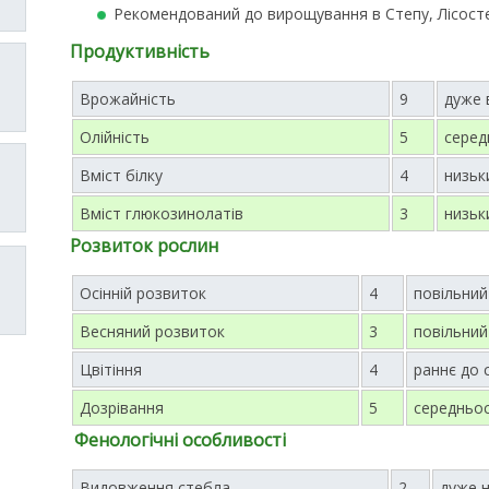
Рекомендований до вирощування в Степу, Лісосте
Продуктивність
Врожайність
9
дуже 
Олійність
5
серед
Вміст білку
4
низьк
Вміст глюкозинолатів
3
низьк
Розвиток рослин
Осінній розвиток
4
повільний
Весняний розвиток
3
повільний
Цвітіння
4
раннє до 
Дозрівання
5
середньо
Фенологічні особливості
Видовження стебла
2
дуже н