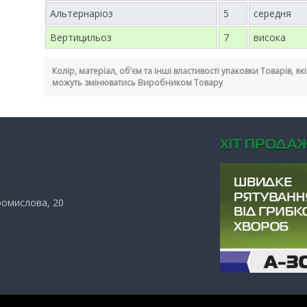
Альтернаріоз
5
середня
Вертицильоз
7
висока
Колір, матеріал, об’єм та інші властивості упаковки Товарів, я
можуть змінюватись Виробником Товару
ХIТ ПРОДАЖ
Промислова, 20