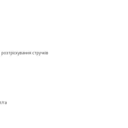
 розтріскування стручків
т/га