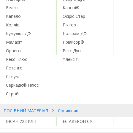
Белліс
Канопі®
Капало
Осіріс Стар
Колліс
Піктор
Кумулюс ДФ
Полірам ДФ
Малахіт
Пріаксор®
Орвего
Рекс Дуо
Рекс Плюс
Флексіті
Ретенго
Сігнум
Серкадіс® Плюс
Стробі
ПОСІВНИЙ МАТЕРІАЛ
Соняшник
ІНСАН 222 КЛП
ЕС АВЕРОН СУ