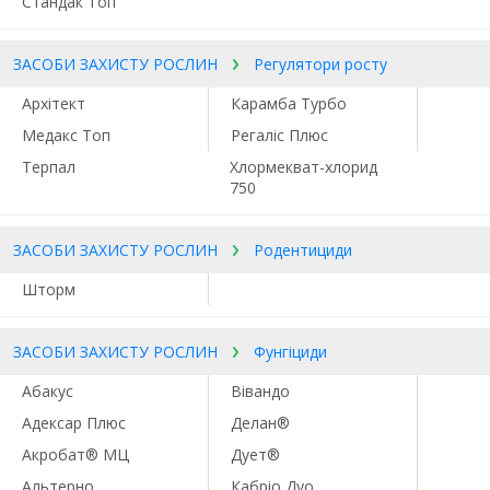
Стандак Топ
ЗАСОБИ ЗАХИСТУ РОСЛИН
Регулятори росту
Архітект
Карамба Турбо
Медакс Топ
Регаліс Плюс
Терпал
Хлормекват-хлорид
750
ЗАСОБИ ЗАХИСТУ РОСЛИН
Родентициди
Шторм
ЗАСОБИ ЗАХИСТУ РОСЛИН
Фунгіциди
Абакус
Вівандо
Адексар Плюс
Делан®
Акробат® МЦ
Дует®
Альтерно
Кабріо Дуо