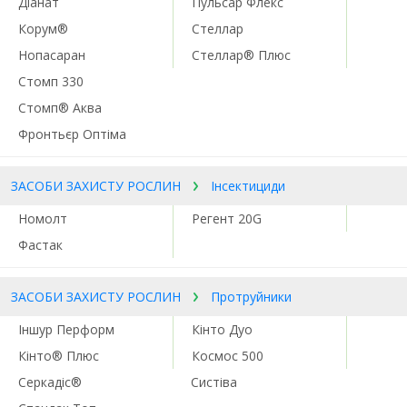
Діанат
Пульсар Флекс
Корум®
Стеллар
Нопасаран
Стеллар® Плюс
Стомп 330
Стомп® Аква
Фронтьєр Оптіма
ЗАСОБИ ЗАХИСТУ РОСЛИН
Інсектициди
Номолт
Регент 20G
Фастак
ЗАСОБИ ЗАХИСТУ РОСЛИН
Протруйники
Іншур Перформ
Кінто Дуо
Кінто® Плюс
Космос 500
Серкадіс®
Систіва