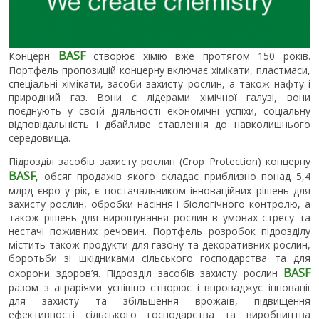
BASF
Концерн
створює хімію вже протягом 150 років.
Портфель пропозицій концерну включає хімікати, пластмаси,
спеціальні хімікати, засоби захисту рослин, а також нафту і
природний газ. Вони є лідерами хімічної галузі, вони
поєднують у своїй діяльності економічні успіхи, соціальну
відповідальність і дбайливе ставлення до навколишнього
середовища.
Підрозділ засобів захисту рослин (Crop Protection) концерну
BASF
, обсяг продажів якого складає приблизно понад 5,4
млрд євро у рік, є постачальником інноваційних рішень для
захисту рослин, обробки насіння і біологічного контролю, а
також рішень для вирощування рослин в умовах стресу та
нестачі поживних речовин. Портфель розробок підрозділу
містить також продукти для газону та декоративних рослин,
боротьби зі шкідниками сільського господарства та для
BASF
охорони здоров’я. Підрозділ засобів захисту рослин
разом з аграріями успішно створює і впроваджує інновації
для захисту та збільшення врожаїв, підвищення
ефективності сільського господарства та виробництва