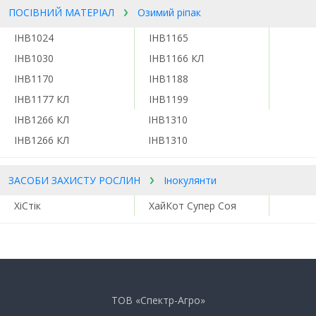
ПОСІВНИЙ МАТЕРІАЛ
Озимий ріпак
ІНВ1024
ІНВ1165
ІНВ1030
ІНВ1166 КЛ
ІНВ1170
ІНВ1188
ІНВ1177 КЛ
ІНВ1199
ІНВ1266 КЛ
ІНВ1310
ІНВ1266 КЛ
ІНВ1310
ЗАСОБИ ЗАХИСТУ РОСЛИН
Інокулянти
ХіСтік
ХайКот Супер Соя
ТОВ «Спектр-Агро»