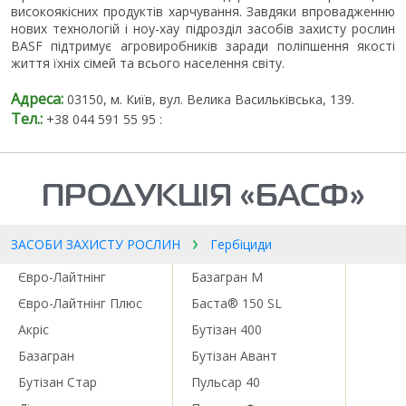
високоякісних продуктів харчування. Завдяки впровадженню
нових технологій і ноу-хау підрозділ засобів захисту рослин
BASF підтримує агровиробників заради поліпшення якості
життя їхніх сімей та всього населення світу.
Адреса:
03150, м. Київ, вул. Велика Васильківська, 139.
Тел.:
+38 044 591 55 95 :
ПРОДУКЦІЯ «БАСФ»
ЗАСОБИ ЗАХИСТУ РОСЛИН
Гербіциди
Євро-Лайтнінг
Базагран М
Євро-Лайтнінг Плюс
Баста® 150 SL
Акріс
Бутізан 400
Базагран
Бутізан Авант
Бутізан Стар
Пульсар 40