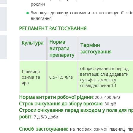
рослин
Зменшує довжину соломини та потовщує її стін
вилягання
РЕГЛАМЕНТ ЗАСТОСУВАННЯ
Норма
Культура
Терміни
витрати
застосування
препарату
обприскування в період
Пшениця
вегетації; слід додавати
озима та
0,5–1,5 л/га
сульфат амонію у
яра
співвідношенні 1:1
Норма витрати робочої рідини:
200–400 л/га
Строк очікування до збору врожаю:
30 діб
Строки очікування перед виходом у поле для п
робіт:
7 діб/3 доби
Спосіб застосування:
на посівах озимої пшениці пізн