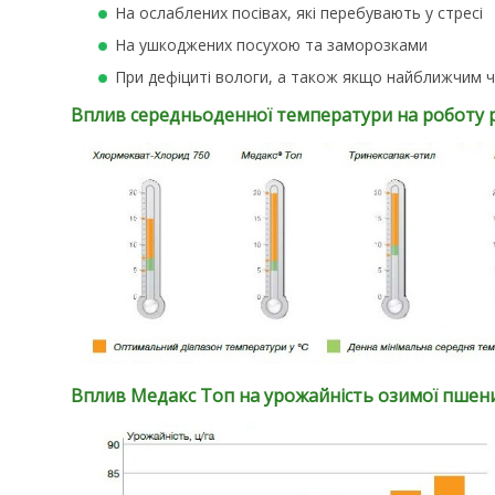
На ослаблених посiвах, які перебувають у стресі
На ушкоджених посухою та заморозками
При дефiцитi вологи, а також якщо найближчим 
Вплив середньоденної температури на роботу рі
Вплив Медакс Топ на урожайність озимої пшени