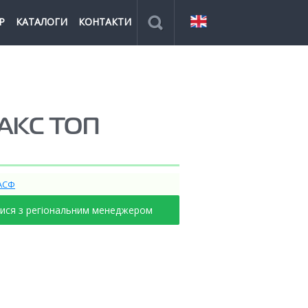
Р
КАТАЛОГИ
КОНТАКТИ
АКС ТОП
АСФ
тися з регіональним менеджером