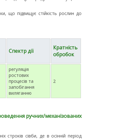
ки, що підвищує стійкість рослин до
Кратність
Спектр дії
обробок
регуляція
ростових
процесів та
2
запобігання
виляганню
роведення ручних/механізованих
іх строків сівби, де в осінній період