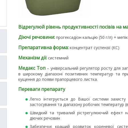
Відрегулюй рівень продуктивності посівів на 
Діючі речовини:
прогексадіон кальцію (50 г/л) + мепі
Препаративна форма:
концентрат суспензії (КС)
Механізм дії:
системний
Медакс Топ
– універсальний регулятор росту для зап
в широкому діапазоні позитивних температур та пр
кущення до появи прапорцевого листка.
Переваги препарату
Легко інтегрується до Вашої системи захисту
застосування та діапазону робочих температур (в
Швидкий та тривалий рістрегулюючий ефект н
діючих речовин
Забезпечує кращий розвиток кореневої систе