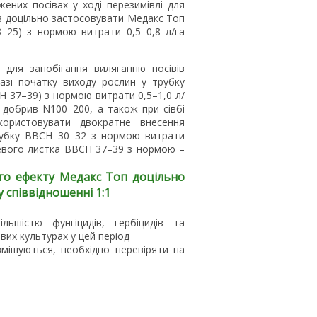
ених посівах у ході перезимівлі для
ів доцільно застосовувати Медакс Топ
–25) з нормою витрати 0,5–0,8 л/га
для запобігання виляганню посівів
зі початку виходу рослин у трубку
Н 37–39) з нормою витрати 0,5–1,0 л/
 добрив N100–200, а також при сівбі
користовувати двократне внесення
трубку ВВСН 30–32 з нормою витрати
рцевого листка ВВСН 37–39 з нормою –
го ефекту Медакс Топ доцільно
 співвідношенні 1:1
ьшістю фунгіцидів, гербіцидів та
вих культурах у цей період
мішуються, необхідно перевіряти на