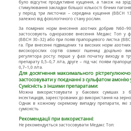
було відсутнє продуктивне кущення, а також на зрідж
стимулювання закладки більшої кількості бічних пагон
у період три листочки – середина кущення (ВВСН 13
залежно від фізіологічного стану рослин.
За помірних норм внесення азотних добрив N60–90 
застосовують одноразове внесення Медакс Топ у фа
(ВВСН 30–32) або при появі прапорцевого листка (ВВС
га. При внесенні підвищених та високих норм азотних
високорослих сортів озимої пшениці доцільно ви
регулятора росту: перше у фазі початку виходу в 
препарату 0,5–0,7 л/га, друге – під час появи прапо
0,7–1,0 л/га.
Для досягнення максимального рістрегулюючо
застосовувати у поєднанні з сульфатом амонію у
Сумісність з іншими препаратами:
Можна використовувати у бакових сумішах з біл
інсектицидів, зареєстрованих до використання на зерно
Однак в кожному окремому випадку препарати, які з
сумісність
Рекомендації при використанні:
Не рекомендується застосовувати Медакс Топ: