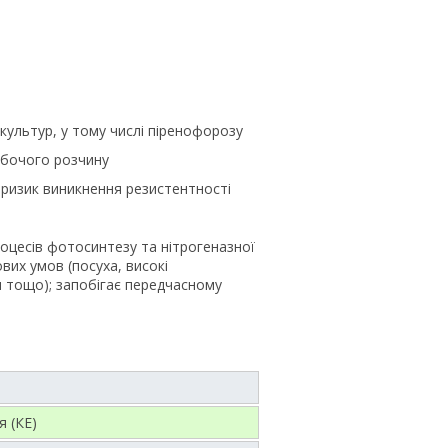
ультур, у тому числі піренофорозу
обочого розчину
є ризик виникнення резистентності
оцесів фотосинтезу та нітрогеназної
ових умов (посуха, високі
 тощо); запобігає передчасному
я (КЕ)