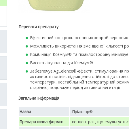
Переваги препарату
Ефективний контроль основних хвороб зернових к
Можливість використання зменшеної кількості р
Комбінація Ксеміум® та піраклостробіну мінімізу
Висока лікувальна дія Ксеміум®
Забезпечує AgCelence®-ефекти, стимулювання пр
активності посівів, підвищення стійкості до стрес
температури, нестабільний температурний режим
старінню, подовжує період активної вегетації
Загальна інформація
Назва
Пріаксор®
Препаративна форма:
концентрат, що емульгуєтьс