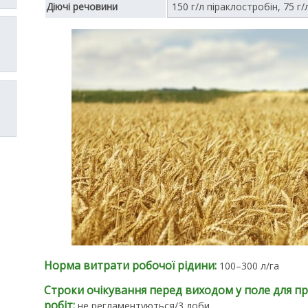
Діючі речовини
150 г/л піраклостробін, 75 г
Норма витрати робочої рідини:
100–300 л/га
Строки очікування перед виходом у поле для п
робіт:
не регламентуються/3 доби