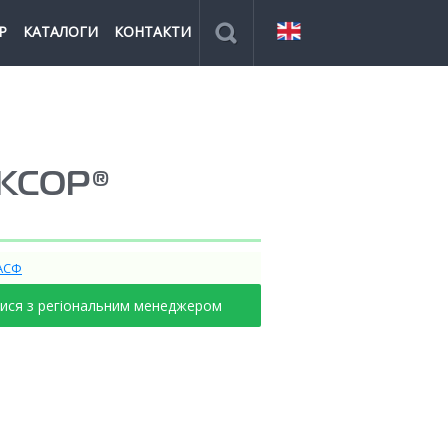
Р
КАТАЛОГИ
КОНТАКТИ
КСОР®
АСФ
тися з регіональним менеджером