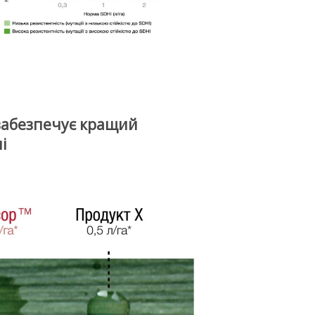
абезпечує кращий
і