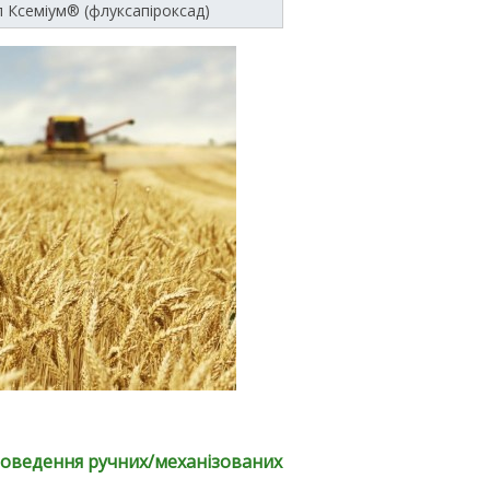
/л Ксеміум® (флуксапіроксад)
роведення ручних/механізованих