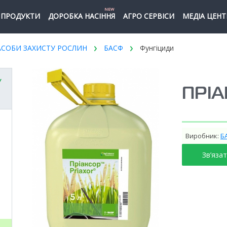
NEW
ПРОДУКТИ
ДОРОБКА НАСІННЯ
АГРО СЕРВІСИ
МЕДІА ЦЕНТ
АСОБИ ЗАХИСТУ РОСЛИН
БАСФ
Фунгіциди
У
ПРІА
Виробник:
Б
Зв’яза