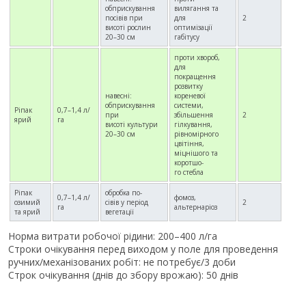
обприскування
вилягання та
посівів при
для
2
висоті рослин
оптимізації
20–30 см
габітусу
проти хвороб,
для
покращення
розвитку
навеснi:
кореневої
обприскування
системи,
Ріпак
0,7–1,4 л/
при
збiльшення
2
ярий
га
висотi культури
гiлкування,
20–30 см
рiвномiрного
цвiтiння,
мiцнiшого та
коротшо-
го стебла
Ріпак
обробка по-
0,7–1,4 л/
фомоз,
озимий
сівів у період
2
га
альтернаріоз
та ярий
вегетації
Норма витрати робочої рідини: 200–400 л/га
Строки очікування перед виходом у поле для проведення
ручних/механізованих робіт: не потребує/3 доби
Строк очікування (днів до збору врожаю): 50 днів