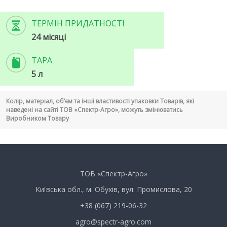
ТЕРМІН ПРИДАТНОСТІ
24 місяці
ТАРА
5 л
Колір, матеріал, об’єм та інші властивості упаковки Товарів, які
наведені на сайті ТОВ «Спектр-Агро», можуть змінюватись
Виробником Товару
ТОВ «Спектр-Агро»
Київська обл., м. Обухів, вул. Промислова, 20
+38 (067) 219-06-32
agro@spectr-agro.com