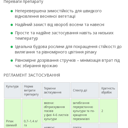
Переваги препарату
Неперевершена зимостійкість для швидкого
відновлення весняної вегетації
Надійний захист від хвороб восени та навесні
Просте та надійне застосування навіть за низьких
температур
Ідеальна будова рослини для покращення стійкості до
вилягання та рівномірного цвітіння ріпаку
Рівномірне дозрівання стручків – мінімізація втрат під
час збирання врожаю
РЕГЛАМЕНТ ЗАСТОСУВАННЯ
Культура
Норма
Терміни
Кратність
витрати
Спектр дії
застосування
обробок
препарату
восени:
запобігання
обприскування
переростанню
посівів
культури та по-
2
у фазі 4–6 листків
кращення
культури
перезимівлі
Ріпак
0,7–1,4 л/
озимий
га
навесні:
проти