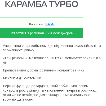
КАРАМБА ТУРБО
Виробник:
БАСФ
Зв’язатися з регіональним менеджером
Управління енергообміном для підвищення зимостійкості та
врожайності ріпаку
Діючі речовини: метконазол (30 г/л) + мепікватхлорид (210 г/
л)
Препаративна форма: розчинний концентрат (РК)
Механізм дії: системний
Перший фунгіцид-ретардант, який робить можливим
контроль росту ріпаку та накопичення енергії в рослинах,
оскільки це необхідно для закладання максимального
врожаю ще з осені.