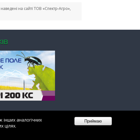
кі наведені на сайті ТОВ «Спектр-Агро»,
ІВ
ж інших аналогічних
х цілях.