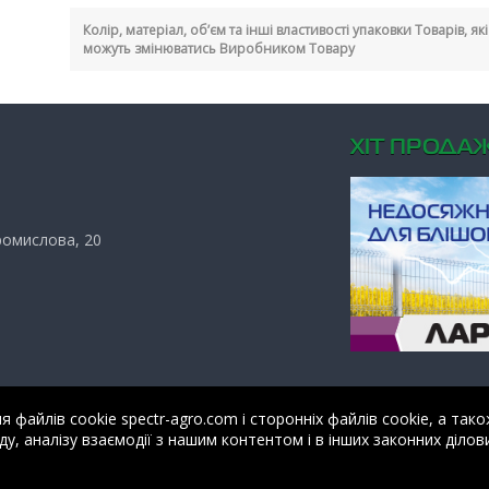
Колір, матеріал, об’єм та інші властивості упаковки Товарів, я
можуть змінюватись Виробником Товару
ХIТ ПРОДАЖ
Промислова, 20
файлів cookie spectr-agro.com і сторонніх файлів cookie, а тако
у, аналізу взаємодії з нашим контентом і в інших законних ділови
о».