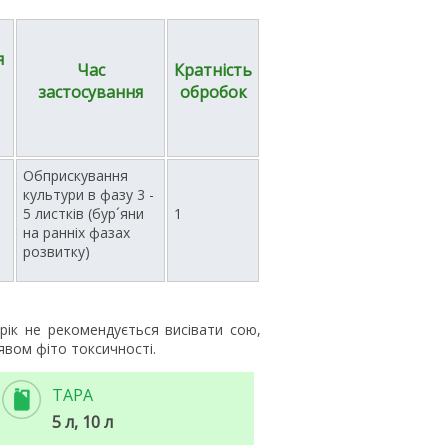
я
Час
Кратність
застосування
обробок
Обприскування
культури в фазу 3 -
5 листків (бур´яни
1
на ранніх фазах
розвитку)
рік не рекомендується висівати сою,
явом фіто токсичності.
ТАРА
5 л, 10 л