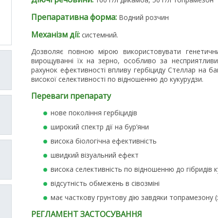
Препаративна форма:
Водний розчин
Механізм дії:
системний.
Дозволяє повною мірою використовувати генетичний
вирощуванні їх на зерно, особливо за несприятливи
рахунок ефективності впливу гербіциду Стеллар на баг
високої селективності по відношенню до кукурудзи.
Переваги препарату
нове покоління гербіцидів
широкий спектр дії на бур’яни
висока біологічна ефективність
швидкий візуальний ефект
висока селективність по відношенню до гібридів 
відсутність обмежень в сівозміні
має часткову грунтову дію завдяки топрамезону (
РЕГЛАМЕНТ ЗАСТОСУВАННЯ