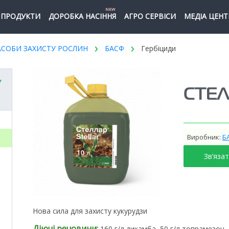
NEW
ПРОДУКТИ
ДОРОБКА НАСІННЯ
АГРО СЕРВІСИ
МЕДІА ЦЕНТ
АСОБИ ЗАХИСТУ РОСЛИН
БАСФ
Гербіциди
У
СТЕ
Виробник:
Б
Зв’яза
Нова сила для захисту кукурудзи
Діючі речовини:
160 г/л дикамба, 50 г/л топрамезон