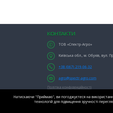
КОНТАКТИ
ТОВ «Спектр-Агро»
Київська обл., м. Обухів, вул. 
+38 (067) 219-06-32
agro@spectr-agro.com
Політіка конфіденційності
Натискаючи "Приймаю", ви погоджуєтеся на використання 
технологій для підвищення зручності перегляд
Copyright © 2009 — 2026 ТОВ «Спектр-Агр
Всі права захищені.