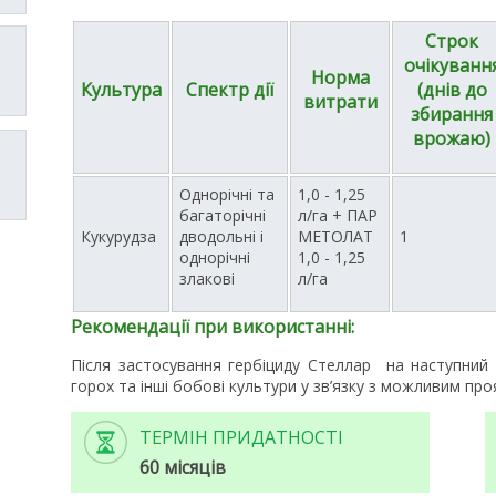
Строк
очікуванн
Норма
Культура
Спектр дії
(днів до
витрати
збирання
врожаю)
Однорічні та
1,0 - 1,25
багаторічні
л/га + ПАР
Кукурудза
дводольні і
МЕТОЛАТ
1
однорічні
1,0 - 1,25
злакові
л/га
Рекомендації при використанні:
Після застосування гербіциду Стеллар на наступний 
горох та інші бобові культури у зв’язку з можливим про
ТЕРМІН ПРИДАТНОСТІ
60 місяців