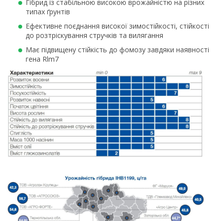
Гібрид із стабільною високою врожайністю на різних
типах ґрунтів
Ефективне поєднання високої зимостійкості, стійкості
до розтріскування стручків та вилягання
Має підвищену стійкість до фомозу завдяки наявності
гена Rlm7