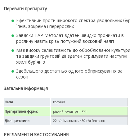
Переваги препарату
Ефективний проти широкого спектра дводольних бур
´янів, зокрема і перерослих
Завдяки ПАР Метолат здатен швидко проникати в
рослину навіть крізь потужний восковий наліт
Має високу селективність до оброблюваної культури
та завдяки грунтовій дії здатен стримувати наступні
хвилі бур´янів
Здебільшого достатньо одного обприскування за
сезон
Загальна інформація
Назва
Корум®
Препаративна форма:
рідкий концетрат (РК)
Діючі речовини
22 г/л імазомокс, 480 г/л бентазон
РЕГЛАМЕНТИ ЗАСТОСУВАННЯ