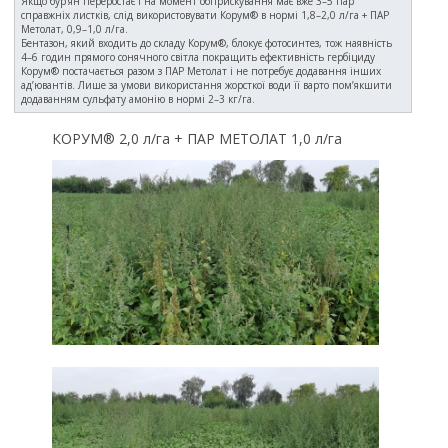
Якщо бур’ян переростає і на момент обприскування має вже 3–5 пар
справжніх листків, слід використовувати Корум® в нормі 1,8–2,0 л/га + ПАР
Метолат, 0,9–1,0 л/га.
Бентазон, який входить до складу Корум®, блокує фотосинтез, тож наявність
4–6 годин прямого сонячного світла покращить ефективність гербіциду
Корум® постачається разом з ПАР Метолат і не потребує додавання інших
ад’ювантів. Лише за умови використання жорсткої води її варто пом’якшити
додаванням сульфату амонію в нормі 2–3 кг/га.
КОРУМ® 2,0 л/га + ПАР МЕТОЛАТ 1,0 л/га