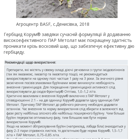
Агроцентр BASF, с.Денисівка, 2018
Гербіцид Корум® завдяки сучасній формуляції й додаванню
високоефективного ПАР Метолат має покращену здатність
проникати крізь восковий шар, що забезпечує ефективну дію
гербіциду.
Рекомендації щодо використання:
Препарати, які містять у своєму складі діючі речовини з групи імідазолінонів
(так іяк імазамокс, імазапір та імазетапір тощо), не рекомендується
використовувати на одному полі частіше 1 разу на 3 роки. За значного рівня
засмічення посівів злаковими бур’янами може виникнути необхідність
внесення грамініцидів. Для покращення грамініцидної активності слід
використовувати до сходів Фронтьєр® Оптіма, 1,0–1,2 л/га.
Критично важливим є внесення Корум® виключно з ПАР Метолат у
співвідношенні 2:1 – на дві одиниці Корум® додавати одну одиницю ПАР
Метолат. Причому ПАР Метолат до робочого розчину необхідно додавати
останнім. Час внесення та норму використання слід обирати в залежності від
фази росту найбільш злісного або найбільш поширеного бур’яну. Чим більше
бур’ян переростає оптимальну фазу, тим більшою має бути норма
використання Корум®.
Якщо на момент обприскування бур’ян (наприклад, лобода біла) знаходиться у
фазу 2–3 пари справжніх листків, то достатньою буде норма Корум®, 1,5–1,7
л/га + ПАР Метолат, 0,75–0,85 л/га.