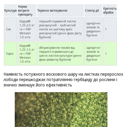
Норма
Кратність
Культура
витрати
Терміни застосування
Спектр дії
обробок
препарату
Корум®
перший справжній листок
однорічні
1,25-2,0 л/
розгорнутий – трійчастий
злакові та
Соя
га + ПАР
листок на шостому вузлі
1
дводольні
Метолат
розгорнутий (ранні фази росту
бур´яни
1,0 л/га
бур’янів)
Корум®
обприскування посівів від
однорічні
1,25-1,5 л/
першого справжнього до
злакові та
Горох
га + ПАР
1
шести листків культури (ранні
дводольні
Метолат
фази розвитку бур’янів)
бур´яни
1,0 л/га
Наявність потужного воскового шару на листках перерослох
лободи перешкоджає потраплянню гербіциду до рослини і
значно зменшує його ефективність