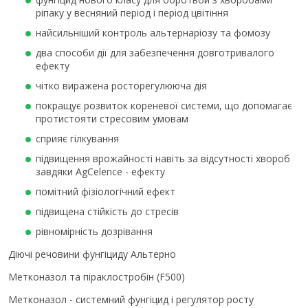
ріпаку у весняний період і період цвітіння
найсильніший контроль альтернаріозу та фомозу
два способи дії для забезпечення довготривалого
ефекту
чітко виражена росторегулююча дія
покращує розвиток кореневої системи, що допомагає
протистояти стресовим умовам
сприяє гілкування
підвищення врожайності навіть за відсутності хвороб
завдяки AgCelence - ефекту
помітний фізіологічний ефект
підвищена стійкість до стресів
рівномірність дозрівання
Діючі речовини фунгіциду Альтерно
Метконазол та піраклостробін (F500)
Метконазол - системний фунгіцид і регулятор росту