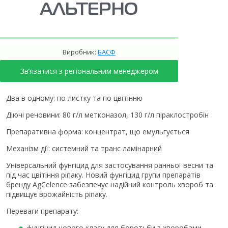
АЛЬТЕРНО
Виробник:
БАСФ
Зв’язатися з регіональним менеджером
Два в одному: по листку та по цвітінню
Діючі речовини: 80 г/л метконазол, 130 г/л піраклостробін
Препаративна форма: концентрат, що емульгується
Механізм дії: системний та транс ламінарний
Універсальний фунгіцид для застосування ранньої весни та
під час цвітіння ріпаку. Новий фунгіцид групи препаратів
бренду AgCelence забезпечує надійний контроль хвороб та
підвищує врожайність ріпаку.
Переваги препарату:
фунгіцид нового класу для боротьби з хворобами