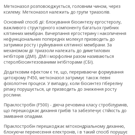
Метконазол розповсюджується, головним чином, через
ксилему. Метконазол належить до групи триазолів.
Основний спосіб дії: блокування біосинтезу ергостеролу,
важливого структурного компоненту багатьох грибних
клітинних мембран. Вичерпання ергостерину і накопичення
нефункціональних попередніх молекул призводить до
затримки росту і руйнування клітинної мембрани. За
механізмом дії триазоли належать до диметилових
інгібіторів (ДМІ). ДМІ і морфоліни разом називаються
стеролбіосинтезованими інгібіторами (СБІ).
Додатковим ефектом є те, що, перериваючи формування
цитохрому P450, метконазол затримує також певні
фізіологічні процеси. У випадку, коли біосинтез гібереліну
ріпаку порушується, це призводить до зниження росту
рослини.
Піраклостробін (F500) - діюча речовина класу стробілуринів,
що перешкоджає дихання грибів та забезпечує стійкість до
змивання опадами.
Піраклостробін перешкоджає мітохондріальному диханню,
блокуючи перенесення електронів, і в такий спосіб порушує