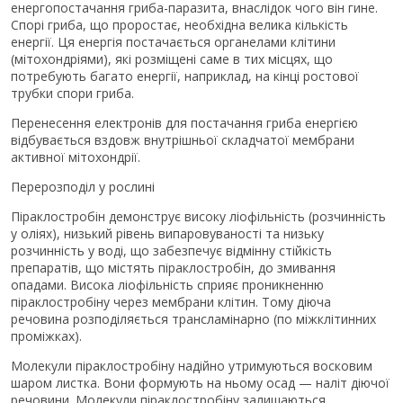
енергопостачання гриба-паразита, внаслідок чого він гине.
Спорі гриба, що проростає, необхідна велика кількість
енергії. Ця енергія постачається органелами клітини
(мітохондріями), які розміщені саме в тих місцях, що
потребують багато енергії, наприклад, на кінці ростової
трубки спори гриба.
Перенесення електронів для постачання гриба енергією
відбувається вздовж внутрішньої складчатої мембрани
активної мітохондрії.
Перерозподіл у рослині
Піраклостробін демонструє високу ліофільність (розчинність
у оліях), низький рівень випаровуваності та низьку
розчинність у воді, що забезпечує відмінну стійкість
препаратів, що містять піраклостробін, до змивання
опадами. Висока ліофільність сприяє проникненню
піраклостробіну через мембрани клітин. Тому діюча
речовина розподіляється трансламінарно (по міжклітинних
проміжках).
Молекули піраклостробіну надійно утримуються восковим
шаром листка. Вони формують на ньому осад — наліт діючої
речовини. Молекули піраклостробіну залишаються