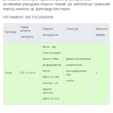
активними упродовж кількох тижнів. Це забезпечує тривалий
період захисної дії фунгіциду Альтерно.
РЕГЛАМЕНТ ЗАСТОСУВАННЯ
Норма
Терміни
Спектр дії
Кратність
витрати
Культура
застосування
обробок
препарату
весна – від
початку видов-
ження стебла
фомоз, альтернаріоз,
до формування
склеротиніоз,
квіток .
циліндроспоріоз,
Ріпак
0,5–1,0 л/га
2
сіра
(ВВСН 31–58)
гниль
початок – се-
редина
цвітіння
(ВВСН 61–65)