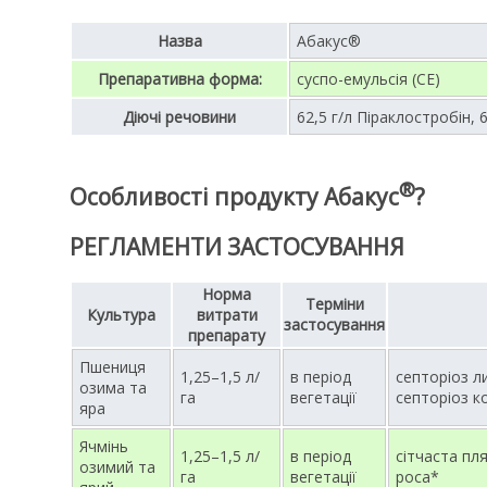
Назва
Абакус®
Препаративна форма:
суспо-емульсія (СЕ)
Діючі речовини
62,5 г/л Піраклостробін, 
®
Особливості продукту Абакус
?
РЕГЛАМЕНТИ ЗАСТОСУВАННЯ
Норма
Терміни
Культура
витрати
застосування
препарату
Пшениця
1,25–1,5 л/
в період
септоріоз л
озима та
га
вегетації
септоріоз к
яра
Ячмінь
1,25–1,5 л/
в період
сітчаста пл
озимий та
га
вегетації
роса*