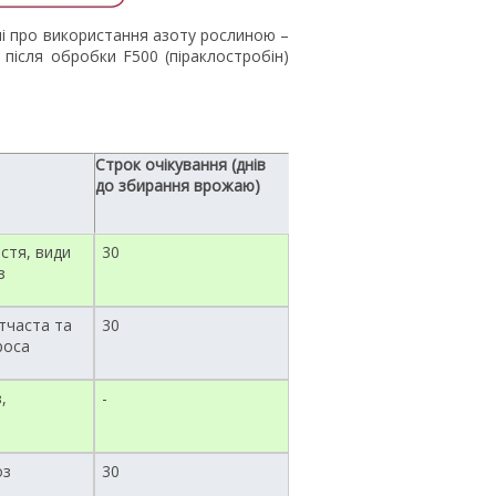
ані про використання азоту рослиною –
в після обробки F500 (піраклостробін)
Строк очікування (днів
до збирання врожаю)
стя, види
30
з
ітчаста та
30
роса
,
-
оз
30