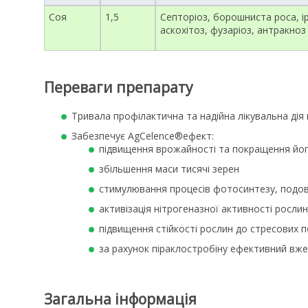
Соя
1,5
Септоріоз, борошниста роса, і
аскохітоз, фузаріоз, антракноз
Переваги препарату
Тривала профілактична та надійна лікувальна ді
Забезпечує AgCelence®ефект:
пiдвищення врожайностi та покращення його
збільшення маси тисячі зерен
стимулювання процесів фотосинтезу, подов
активізація нітрогеназної активності рослин
пiдвищення стiйкостi рослин до стресових 
за рахунок піраклостробіну ефективний вже
Загальна інформація