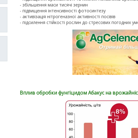
- збільшення маси тисячі зернин
- пiдвищення iнтенсивностi фотосинтезу
- активізація нітрогеназної активності посівів
- пiдсилення стiйкостi рослин до стресових погодних у
Вплив обробки фунгіцидом Абакус на врожайніс