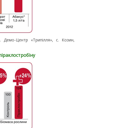
 Демо-Центр «Трипілля», с. Козин,
піраклостробіну