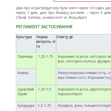
Дані про нітратредуктазу були зняті через 14 годин, д
через 7 днів, дані про біомасу рослини – через 9 дні
(
Проф. Кайзер, університет м. Вюрцбург)
РЕГЛАМЕНТ ЗАСТОСУВАННЯ
Культура
Норма
Спектр дії
витрати, л/
га
Пшениця
1,25-1,75
Борошниста роса, септоріоз ли
іржі, септоріоз колоса, фузаріо
Ячмінь
Ринхоспоріозна плямистість, с
інші плямистості, борошниста 
Цукровий
1,25-1,5
Борошниста роса, церкоспороз
буряк
пероноспороз
Кукурудза
1,5-1,75
Фузаріоз, іржа, гельмінтоспорі