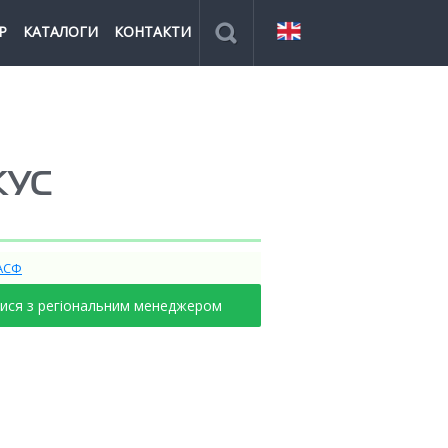
Р
КАТАЛОГИ
КОНТАКТИ
КУС
АСФ
тися з регіональним менеджером