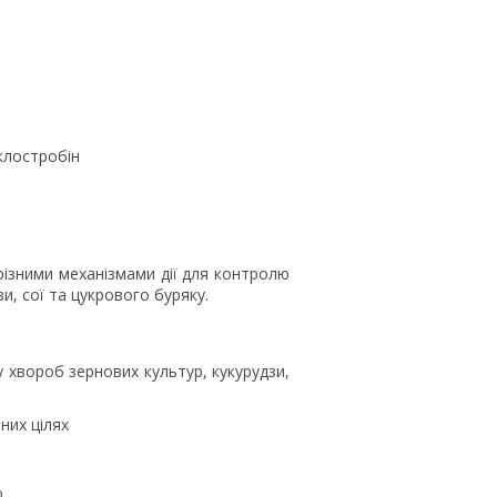
аклостробін
ізними механізмами дії для контролю
, сої та цукрового буряку.
 хвороб зернових культур, кукурудзи,
ьних цілях
ю