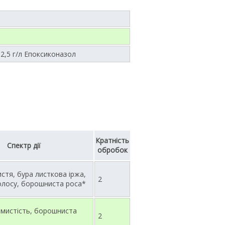
62,5 г/л Епоксиконазол
Кратність
Спектр дії
обробок
истя, бура листкова іржа,
2
олосу, борошниста роса*
ямистість, борошниста
2