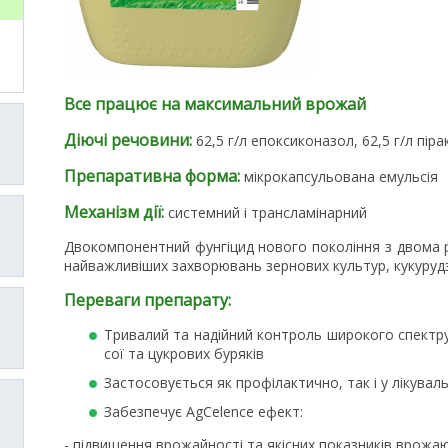
Все працює на максимальний врожай
Діючі речовини:
62,5 г/л епоксиконазол, 62,5 г/л пір
Препаративна форма:
мікрокапсульована емульсія
Механізм дії:
системний і трансламінарний
Двокомпонентний фунгіцид нового покоління з двома р
найважливіших захворювань зернових культур, кукурудзи
Переваги препарату:
Тривалий та надійний контроль широкого спектру
сої та цукрових буряків
Застосовується як профілактично, так і у лікувал
Забезпечує AgCelence ефект:
- пiдвищення врожайностi та якісних показників врожа