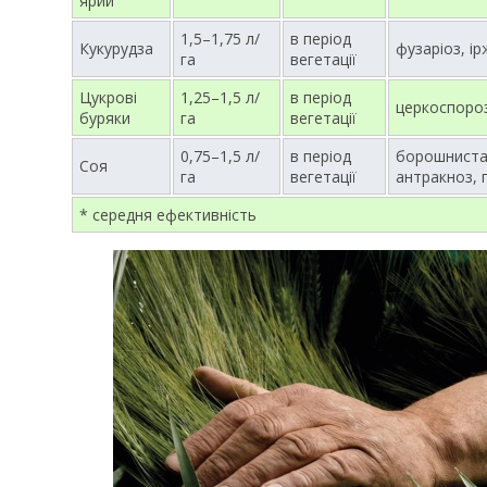
ярий
1,5–1,75 л/
в період
Кукурудза
фузаріоз, і
га
вегетації
Цукрові
1,25–1,5 л/
в період
церкоспоро
буряки
га
вегетації
0,75–1,5 л/
в період
борошниста 
Соя
га
вегетації
антракноз,
* середня ефективність