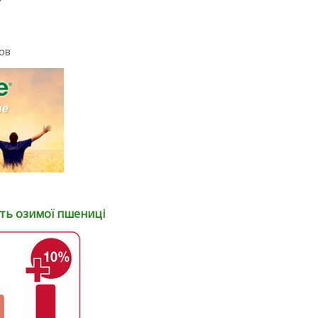
мов
ть озимої пшениці