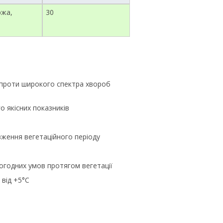
ржа,
30
я проти широкого спектра хвороб
 якісних показників
ження вегетаційного періоду
погодних умов протягом вегетації
 від +5°С