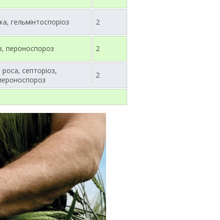
ржа, гельмінтоспоріоз
2
з, пероноспороз
2
роса, септоріоз,
2
 пероноспороз