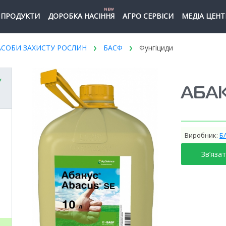
NEW
ПРОДУКТИ
ДОРОБКА НАСІННЯ
АГРО СЕРВІСИ
МЕДІА ЦЕНТ
АСОБИ ЗАХИСТУ РОСЛИН
БАСФ
Фунгіциди
У
АБА
Виробник:
Б
Зв’яза