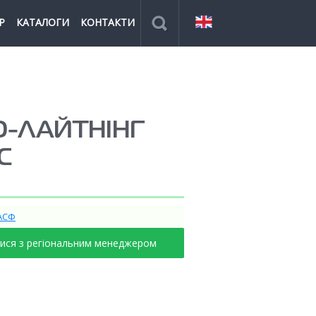
Р
КАТАЛОГИ
КОНТАКТИ
О-ЛАЙТНІНГ
С
АСФ
тися з регіональним менеджером