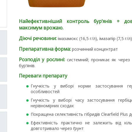
Найефективніший контроль бур’янів + до
максимум врожаю.
Дiючi речовини:
імазамокс (16,5 г/л), імазапір (7,5 г/л)
Препаративна форма:
розчинний концентрат
Розподiл у рослинi:
системний; проникає як через 
бур’янів.
Переваги препарату
Гнучкість у виборі норми застосування ге
особливостей
Гнучкість у виборі часу застосування гербіц
нерівномірних сходах
Покращена селективність гібридів Clearfield Plus 
Ефективність практично не залежить від кіль
довготривало через ґрунт