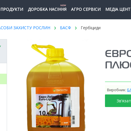
NEW
ПРОДУКТИ
ДОРОБКА НАСІННЯ
АГРО СЕРВІСИ
МЕДІА ЦЕНТ
АСОБИ ЗАХИСТУ РОСЛИН
БАСФ
Гербіциди
У
ЄВР
ПЛЮ
Виробник:
Б
Зв’яза