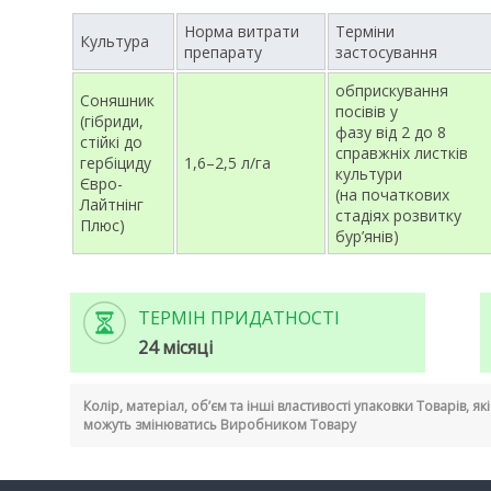
Норма витрати
Терміни
Культура
препарату
застосування
обприскування
Соняшник
посівів у
(гібриди,
фазу від 2 до 8
стійкі до
справжніх листків
гербіциду
1,6–2,5 л/га
культури
Євро-
(на початкових
Лайтнінг
стадіях розвитку
Плюс)
бур’янів)
ТЕРМІН ПРИДАТНОСТІ
24 місяці
Колір, матеріал, об’єм та інші властивості упаковки Товарів, я
можуть змінюватись Виробником Товару