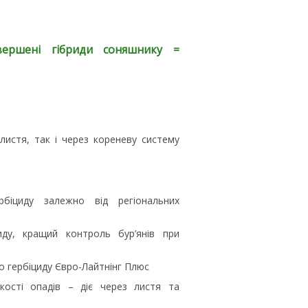
вершені гібриди соняшнику =
листя, так і через кореневу систему
рбіциду залежно від регіональних
иду, кращий контроль бур’янів при
до гербіциду Євро-Лайтнінг Плюс
кості опадів – діє через листя та