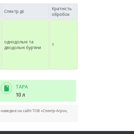
Кратність
Спектр дії
обробок
однодольні та
1
дводольні бур’яни
ТАРА
10 л
кі наведені на сайті ТОВ «Спектр-Агро»,