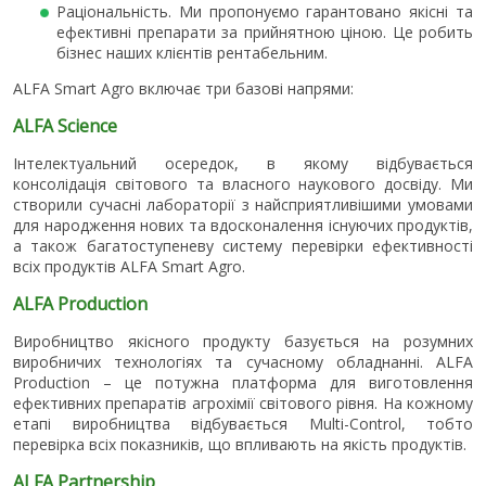
Раціональність. Ми пропонуємо гарантовано якісні та
ефективні препарати за прийнятною ціною. Це робить
бізнес наших клієнтів рентабельним.
ALFA Smart Agro включає три базові напрями:
ALFA Science
Інтелектуальний осередок, в якому відбувається
консолідація світового та власного наукового досвіду. Ми
створили сучасні лабораторії з найсприятливішими умовами
для народження нових та вдосконалення існуючих продуктів,
а також багатоступеневу систему перевірки ефективності
всіх продуктів ALFA Smart Agro.
ALFA Production
Виробництво якісного продукту базується на розумних
виробничих технологіях та сучасному обладнанні. ALFA
Production – це потужна платформа для виготовлення
ефективних препаратів агрохімії світового рівня. На кожному
етапі виробництва відбувається Multi-Control, тобто
перевірка всіх показників, що впливають на якість продуктів.
ALFA Partnership