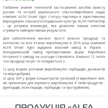
Глибинне знання технологій застосування засобів захисту
рослин та потреб українського сільгоспвиробника надає
компанії ALFA Smart Agro статусу партнера в ефективному
вирощуванні сільськогосподарських культур. ALFA Partnership
– це розумна взаємодія, яка дозволяє нашим клієнтам
отримати найефективніші результати.
Для забезпечення високої якості власної продукції та
контролю на всіх етапах виробництва в 2016 році компанія
ALFA Smart Agro відкрила власний завод в Україні -
Білоцерківський завод препаративних форм. Виробничі
потужності заводу на сьогодні становлять близько 12 тисяч
тон продукції на рік та складаються з:
1) цеху водних розчинів (виробництво гербіцидів, десикантів
та мікродобрив);
2) цеху ЗЗР у формі концентратів суспензій (4 виробничі лінії,
які призначені для окремого виробництва 4 типів продуктів -
фунгіцидів, інсектицидів, гербіцидів та протруйників).
ПРОДУКЦІЯ «ALFA