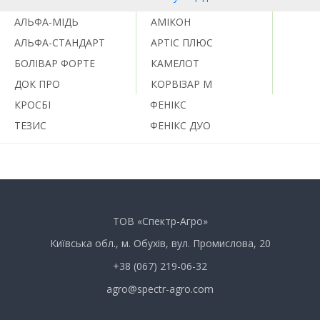
АЛЬФА-МІДЬ
АМІКОН
АЛЬФА-СТАНДАРТ
АРТІС ПЛЮС
БОЛІВАР ФОРТЕ
КАМЕЛОТ
ДОК ПРО
КОРВІЗАР М
КРОСБІ
ФЕНІКС
ТЕЗИС
ФЕНІКС ДУО
ТОВ «Спектр-Агро»
Київська обл., м. Обухів, вул. Промислова, 20
+38 (067) 219-06-32
agro@spectr-agro.com