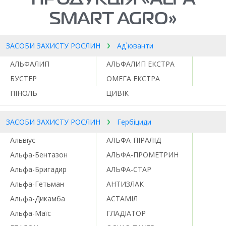
SMART AGRO»
ЗАСОБИ ЗАХИСТУ РОСЛИН
Ад`юванти
АЛЬФАЛИП
АЛЬФАЛИП ЕКСТРА
БУСТЕР
ОМЕГА ЕКСТРА
ПІНОЛЬ
ЦИВІК
ЗАСОБИ ЗАХИСТУ РОСЛИН
Гербіциди
Альвіус
АЛЬФА-ПІРАЛІД
Альфа-Бентазон
АЛЬФА-ПРОМЕТРИН
Альфа-Бригадир
АЛЬФА-СТАР
Альфа-Гетьман
АНТИЗЛАК
Альфа-Дикамба
АСТАМІЛ
Альфа-Маїс
ГЛАДІАТОР