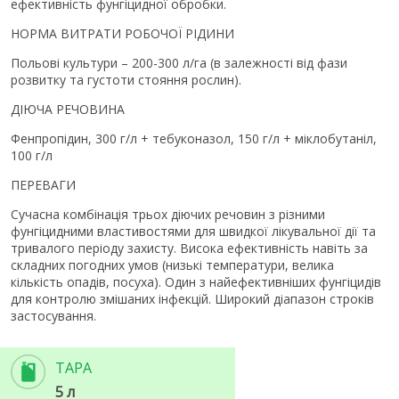
ефективність фунгіцидної обробки.
НОРМА ВИТРАТИ РОБОЧОЇ РІДИНИ
Польові культури – 200-300 л/га (в залежності від фази
розвитку та густоти стояння рослин).
ДІЮЧА РЕЧОВИНА
Фенпропідин, 300 г/л + тебуконазол, 150 г/л + міклобутаніл,
100 г/л
ПЕРЕВАГИ
Сучасна комбінація трьох діючих речовин з різними
фунгіцидними властивостями для швидкої лікувальної дії та
тривалого періоду захисту. Висока ефективність навіть за
складних погодних умов (низькі температури, велика
кількість опадів, посуха). Один з найефективніших фунгіцидів
для контролю змішаних інфекцій. Широкий діапазон строків
застосування.
ТАРА
5 л