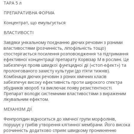
ТАРА 5 л
ПРЕПАРАТИВНА ФОРМА
Концентрат, що емульгується
ВЛАСТИВОСТІ
Завдяки унікальному поєднанню діючих речовин з різними
властивостями (розчинність, ліпофільність тощо)
спостерігається посилення розповсюдження та підтримання
ефективної концентрації препарату Корвізар М в рослині. Це
забезпечує прояв швидкої фунгіцидної дії («стоп-ефект») та
пролонгованого захисту культури (до п’яти тижнів).
Комбінація діючих речовин з різних хімічних класів
забезпечує високу ефективність проти широкого спектра
збудників хвороб та виключає появу резистентності.
Препарат володіє системними властивостями з вираженим
лікувальним ефектом.
МЕХАНІЗМ ДІЇ
Фенпропідин відноситься до хімічної групи морфолінів,
порушує у грибів утворення клітинної мембрани. Його висока
розчинність додатково сприяє швидкому проникненню