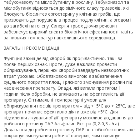
тебуконазолу та міклобутанілу в рослину. Тебуконазол та
міклобутаніл відносяться до хімічного класу триазолів, які
блокують біосинтез ергостерину у клітинах грибів, що
призводить до порушень в процесі поділу клітин, а згодом і
до загибелі патогену. Синергія трьох діючих речовин
забезпечує широкий спектр біологічної ефективності навіть
за низьких температур навколишнього середовища.
ЗАГАЛЬНІ РЕКОМЕНДАЦІЇ
Фунгіцид захищає від хвороб як профілактично, так і за
появи перших ознак. Проте, дуже важливо провести
обприскування, перш ніж хвороби завдадуть незворотних
втрат урожаю. Обов’язковою вимогою є забезпечення
суцільного покриття площі і рясного змочування рослин під
час внесення препарату. Опади, які випали протягом 1
години після обробки, не впливають на ефективність дії
препарату. Оптимальні температурні умови для
обприскування посівів препаратом – від +15°С до + 25°С, але
препарат починає ефективно діяти вже від +5°С. Для
підсилення лікувальної дії препарату можливе додавання до
робочого розчину ПАР Альфалип Екстра (0,2-0,3 л/га).
Додавання до робочого розчину ПАР не є обов’язковим, але
покращує змочування робочої поверхні, чим підвищує