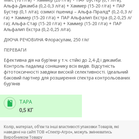
Альфа-Дикамба (0,2-0,3 л/га) + Хаммер (15-20 г/га) + ПАР
Бустер (0,1 л/га); озимої пшениці – Альфа-Піралід* (0,2-0,3 л/
га) + Хаммер (15-20 г/га) + ПАР Альфалип Екстра (0,2-0,25 л/
га); Альфа-Стар (15-20 г/га) + Хаммер (15-20 г/га) + ПАР
Альфалип Екстра (0,2-0,25 л/га).
ДІЮЧА РЕЧОВИНА Флорасулам, 250 г/кг
ПЕРЕВАГИ
Ефективна дія на бур’яни у т.ч. стійкі до 2,4-Д і дикамби.
Контроль падалиці соняшнику всіх видів. Відсутність
фітотоксичності завдяки високій селективності. Ідеальний
баковий партнер для розширення спектра контрольованих
бур’янів
ТАРА
0,5 КГ
Колір, матеріал, об’єм та інші властивості упаковки Товарів, які
наведені на сайті ТОВ «Спектр-Агро», можуть змінюватись
Виробником Товару