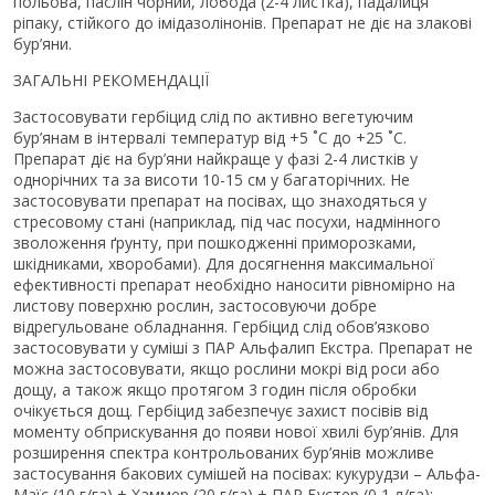
польова, паслін чорний, лобода (2-4 листка), падалиця
ріпаку, стійкого до імідазолінонів. Препарат не діє на злакові
бур’яни.
ЗАГАЛЬНІ РЕКОМЕНДАЦІЇ
Застосовувати гербіцид слід по активно вегетуючим
бур’янам в інтервалі температур від +5 ˚С до +25 ˚С.
Препарат діє на бур’яни найкраще у фазі 2-4 листків у
однорічних та за висоти 10-15 см у багаторічних. Не
застосовувати препарат на посівах, що знаходяться у
стресовому стані (наприклад, під час посухи, надмінного
зволоження ґрунту, при пошкодженні приморозками,
шкідниками, хворобами). Для досягнення максимальної
ефективності препарат необхідно наносити рівномірно на
листову поверхню рослин, застосовуючи добре
відрегульоване обладнання. Гербіцид слід обов’язково
застосовувати у суміші з ПАР Альфалип Екстра. Препарат не
можна застосовувати, якщо рослини мокрі від роси або
дощу, а також якщо протягом 3 годин після обробки
очікується дощ. Гербіцид забезпечує захист посівів від
моменту обприскування до появи нової хвилі бур’янів. Для
розширення спектра контрольованих бур’янів можливе
застосування бакових сумішей на посівах: кукурудзи – Альфа-
Маїс (10 г/га) + Хаммер (20 г/га) + ПАР Бустер (0,1 л/га);