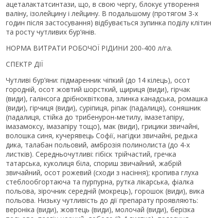
ацеталактатсинтази, що, в свою чергу, блокує утворення
валіну, ізолейцину і лейцину. В подальшому (протягом 3-х
годин після застосування) відбувається зупинка поділу клітин
та росту чутливих бур’янів.
НОРМА ВИТРАТИ РОБОЧОЇ РІДИНИ 200-400 л/га.
СПЕКТР ДІЇ
Чутливі бур’яни: підмаренник чіпкий (до 14 кілець), осот
городній, осот жовтий шорсткий, щириця (види), гірчак
(види), галінсога дрібноквіткова, злинка канадська, ромашка
(види), гірчиця (види), суріпиця, ріпак (падалиця), соняшник
(падалиця, стійка до трибенурон-метилу, імазетапіру,
імазамоксу, імазапіру тощо), мак (види), грицики звичайні,
волошка синя, кучерявець Софії, нагідки звичайні, редька
дика, талабан польовий, амброзія полинолиста (до 4-х
листків). Середньочутливі: гібіск трійчастий, гречка
татарська, куколиця біла, спориш звичайний, жабрій
звичайний, осот рожевий (сходи з насіння); кропива глуха
стеблообгортаюча та пурпурна, рутка лікарська, фіалка
польова, зірочник середній (мокрець), горошок (види), вика
польова. Низьку чутливість до дії препарату проявляють:
вероніка (види), жовтець (види), молочай (види), берізка