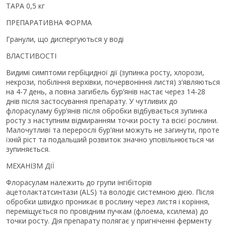
ТАРА 0,5 кг
ПРЕПАРАТИВНА ФОРМА
Гранули, що диспергуються у воді
ВЛАСТИВОСТІ
Видимі симптоми гербіцидної дії (зупинка росту, хлорози,
некрози, побіління верхівки, почервоніння листя) з’являються
на 4-7 день, а повна загибель бур’янів настає через 14-28
днів після застосування препарату. У чутливих до
флорасуламу бур’янів після обробки відбувається зупинка
росту з наступним відмиранням точки росту та всієї рослини.
Малочутливі та перерослі бур’яни можуть не загинути, проте
їхній ріст та подальший розвиток значно уповільнюється чи
зупиняється.
МЕХАНІЗМ ДІЇ
Флорасулам належить до групи інгібіторів
ацетолактатсинтази (ALS) та володіє системною дією. Після
обробки швидко проникає в рослину через листя і коріння,
переміщується по провідним пучкам (флоема, ксилема) до
точки росту. Дія препарату полягає у пригніченні ферменту