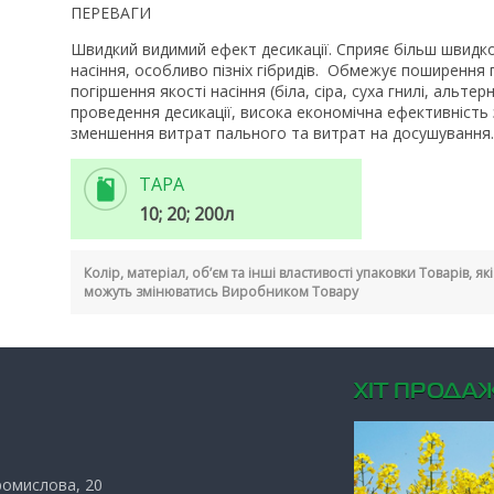
ПЕРЕВАГИ
Швидкий видимий ефект десикації. Сприяє більш швидко
насіння, особливо пізніх гібридів. Обмежує поширення 
погіршення якості насіння (біла, сіра, суха гнилі, альтер
проведення десикації, висока економічна ефективніст
зменшення витрат пального та витрат на досушування.
ТАРА
10; 20; 200л
Колір, матеріал, об’єм та інші властивості упаковки Товарів, я
можуть змінюватись Виробником Товару
ХIТ ПРОДАЖ
Промислова, 20