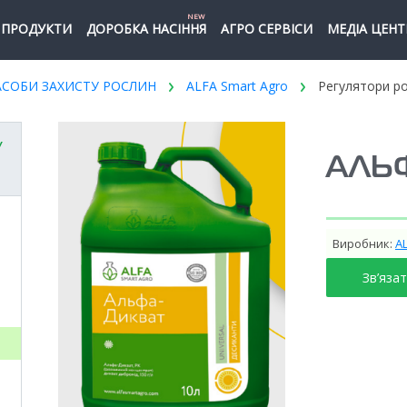
NEW
ПРОДУКТИ
ДОРОБКА НАСІННЯ
АГРО СЕРВІСИ
МЕДІА ЦЕНТ
АСОБИ ЗАХИСТУ РОСЛИН
ALFA Smart Agro
Регулятори р
У
АЛЬ
Виробник:
A
Зв’яза