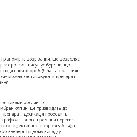
і рівномірне дозрівання, що дозволяє
урних рослин, висушує бур’яни, що
сюдження хвороб (біла та сіра гнилі
тому можна застосовувати препарат
ення.
 частинами рослин та
мбран клітин. Це призводить до
в препарат. Десикація проходить
ультрафіолетового проміння перекис
исокої ефективності обробку Альфа-
бо ввечері. В цьому випадку