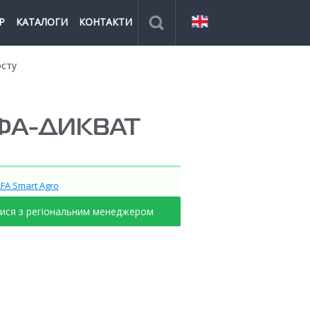
Р
КАТАЛОГИ
КОНТАКТИ
осту
ФА-ДИКВАТ
LFA Smart Agro
тися з регіональним менеджером