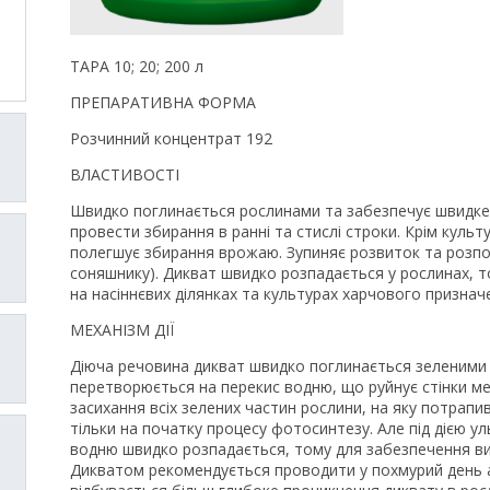
ТАРА 10; 20; 200 л
ПРЕПАРАТИВНА ФОРМА
Розчинний концентрат 192
ВЛАСТИВОСТІ
Швидко поглинається рослинами та забезпечує швидке 
провести збирання в ранні та стислі строки. Крім культ
полегшує збирання врожаю. Зупиняє розвиток та розпов
соняшнику). Дикват швидко розпадається у рослинах, 
на насіннєвих ділянках та культурах харчового признач
МЕХАНІЗМ ДІЇ
Діюча речовина дикват швидко поглинається зеленими
перетворюється на перекис водню, що руйнує стінки ме
засихання всіх зелених частин рослини, на яку потрапи
тільки на початку процесу фотосинтезу. Але під дією 
водню швидко розпадається, тому для забезпечення в
Дикватом рекомендується проводити у похмурий день а