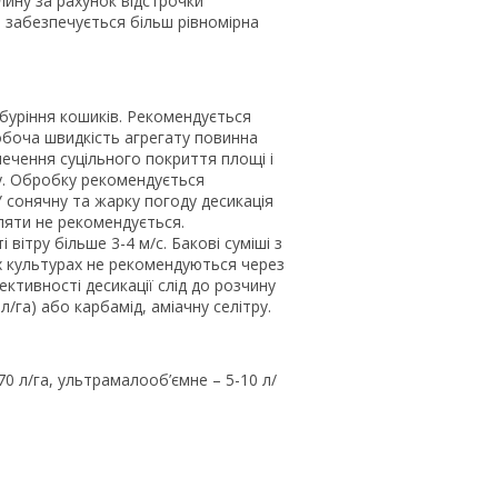
лину за рахунок відстрочки
 забезпечується більш рівномірна
буріння кошиків. Рекомендується
робоча швидкість агрегату повинна
ечення суцільного покриття площі і
у. Обробку рекомендується
 сонячну та жарку погоду десикація
ляти не рекомендується.
ітру більше 3-4 м/с. Бакові суміші з
 культурах не рекомендуються через
ктивності десикації слід до розчину
/га) або карбамід, аміачну селітру.
70 л/га, ультрамалооб’ємне – 5-10 л/