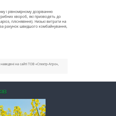
му і рівномірному дозріванню
грибних хвороб, які призводять до
наріоз, пліснявіння). Низькі витрати на
ь за рахунок швидшого комбайнування,
кі наведені на сайті ТОВ «Спектр-Агро»,
ІВ