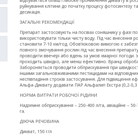
відбувається більш глибоке проникнення диквату в рос
руйнування клітини до початку процесу фотосинтезу та
десикація.
ЗАГАЛЬНІ РЕКОМЕНДАЦІЇ
Препарат застосовують на посівах соняшнику у фазі по
використовувати тільки чисту воду. Під час внесення 
становити 7-10 км/год. Обов’язковою вимогою є забезп
повного змочування рослин під час внесення препарат
проводити ввечері або вдень за умов хмарної погоди. У
проходить швидко, але менш ефективно. Вранці оброб
Забороняється проводити обприскування при швидкості в
іншими загальновживаними пестицидами на відповідних
неспівпадіння строків застосування. Для підвищення ефе
Альфа-Диквату додавати ПАР Альфалип Екстра (0,2-0,3 л
НОРМА ВИТРАТИ РОБОЧОЇ РІДИНИ
Надземне обприскування – 250-400 л/га, авіаційне – 50-
га.
ДІЮЧА РЕЧОВИНА
Дикват, 150 г/л