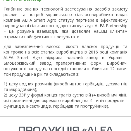
Глибинне знання технологій застосування засобів захисту
рослин та потреб українського сільгоспвиробника надає
компанії ALFA Smart Agro статусу партнера в ефективному
вирощуванні сільськогосподарських культур. ALFA Partnership
– це розумна взаємодія, яка дозволяє нашим клієнтам
отримати найефективніші результати.
Для забезпечення високої якості власної продукції та
контролю на всіх етапах виробництва в 2016 році компанія
ALFA Smart Agro відкрила власний завод в Україні -
Білоцерківський завод препаративних форм. Виробничі
потужності заводу на сьогодні становлять близько 12 тисяч
тон продукції на рік та складаються з:
1) цеху водних розчинів (виробництво гербіцидів, десикантів
та мікродобрив);
2) цеху ЗЗР у формі концентратів суспензій (4 виробничі лінії,
які призначені для окремого виробництва 4 типів продуктів -
фунгіцидів, інсектицидів, гербіцидів та протруйників).
ПРОДУКЦІЯ «ALFA