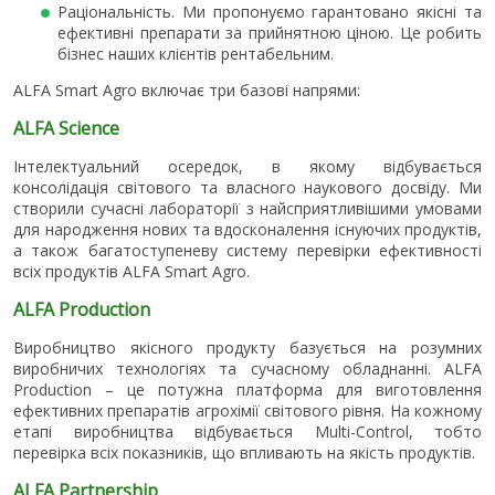
Раціональність. Ми пропонуємо гарантовано якісні та
ефективні препарати за прийнятною ціною. Це робить
бізнес наших клієнтів рентабельним.
ALFA Smart Agro включає три базові напрями:
ALFA Science
Інтелектуальний осередок, в якому відбувається
консолідація світового та власного наукового досвіду. Ми
створили сучасні лабораторії з найсприятливішими умовами
для народження нових та вдосконалення існуючих продуктів,
а також багатоступеневу систему перевірки ефективності
всіх продуктів ALFA Smart Agro.
ALFA Production
Виробництво якісного продукту базується на розумних
виробничих технологіях та сучасному обладнанні. ALFA
Production – це потужна платформа для виготовлення
ефективних препаратів агрохімії світового рівня. На кожному
етапі виробництва відбувається Multi-Control, тобто
перевірка всіх показників, що впливають на якість продуктів.
ALFA Partnership