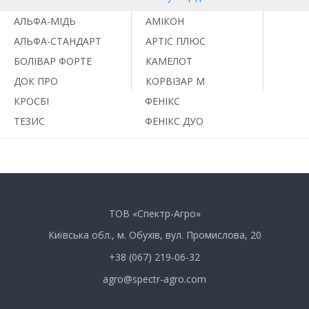
АЛЬФА-МІДЬ
АМІКОН
АЛЬФА-СТАНДАРТ
АРТІС ПЛЮС
БОЛІВАР ФОРТЕ
КАМЕЛОТ
ДОК ПРО
КОРВІЗАР М
КРОСБІ
ФЕНІКС
ТЕЗИС
ФЕНІКС ДУО
ТОВ «Спектр-Агро»
Київська обл., м. Обухів, вул. Промислова, 20
+38 (067) 219-06-32
agro@spectr-agro.com