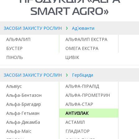
SMART AGRO»
ЗАСОБИ ЗАХИСТУ РОСЛИН
Ад`юванти
АЛЬФАЛИП
АЛЬФАЛИП ЕКСТРА
БУСТЕР
ОМЕГА ЕКСТРА
ПІНОЛЬ
ЦИВІК
ЗАСОБИ ЗАХИСТУ РОСЛИН
Гербіциди
Альвіус
АЛЬФА-ПІРАЛІД
Альфа-Бентазон
АЛЬФА-ПРОМЕТРИН
Альфа-Бригадир
АЛЬФА-СТАР
Альфа-Гетьман
АНТИЗЛАК
Альфа-Дикамба
АСТАМІЛ
Альфа-Маїс
ГЛАДІАТОР