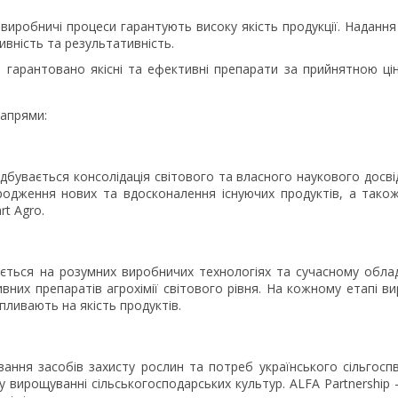
 виробничі процеси гарантують високу якість продукції. Надання
вність та результативність.
 гарантовано якісні та ефективні препарати за прийнятною цін
напрями:
дбувається консолідація світового та власного наукового досві
одження нових та вдосконалення існуючих продуктів, а також
rt Agro.
ється на розумних виробничих технологіях та сучасному облад
их препаратів агрохімії світового рівня. На кожному етапі вир
пливають на якість продуктів.
вання засобів захисту рослин та потреб українського сільгосп
 вирощуванні сільськогосподарських культур. ALFA Partnership 