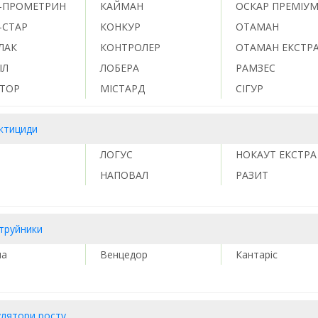
-ПРОМЕТРИН
КАЙМАН
ОСКАР ПРЕМІУ
-СТАР
КОНКУР
ОТАМАН
ЛАК
КОНТРОЛЕР
ОТАМАН ЕКСТР
ІЛ
ЛОБЕРА
РАМЗЕС
АТОР
МІСТАРД
СІГУР
ектициди
ЛОГУС
НОКАУТ ЕКСТРА
НАПОВАЛ
РАЗИТ
труйники
на
Венцедор
Кантаріс
улятори росту