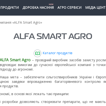
NEW
ПРОДУКТИ
ДОРОБКА НАСІННЯ
АГРО СЕРВІСИ
МЕДІА ЦЕНТ
мпанія «ALFA Smart Agro»
ALFA SMART AGRO
Каталог продуктів
ALFA Smart Agro
– провідний виробник засобів захисту росли
відповідає вимогам до сучасної європейської компанії з точки
підходу до агрономії.
Наша мета – забезпечити сільгоспвиробників України і Євро
ціною завдяки впровадженню багаторівневого контролю якос
 продуктів.
омії, в основі якої лежать такі принципи:
ові розробки дозволяють створювати препарати, що не мають