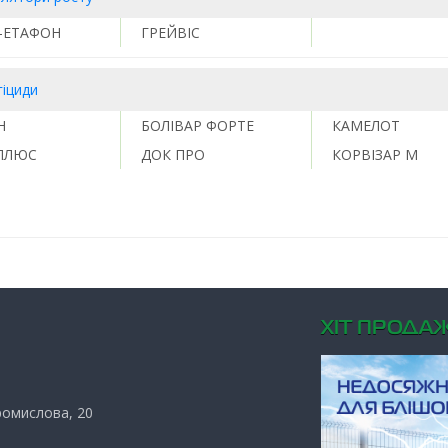
-ЕТАФОН
ГРЕЙВІС
гіциди
Н
БОЛІВАР ФОРТЕ
КАМЕЛОТ
 ПЛЮС
ДОК ПРО
КОРВІЗАР М
ХIТ ПРОДАЖ
Промислова, 20