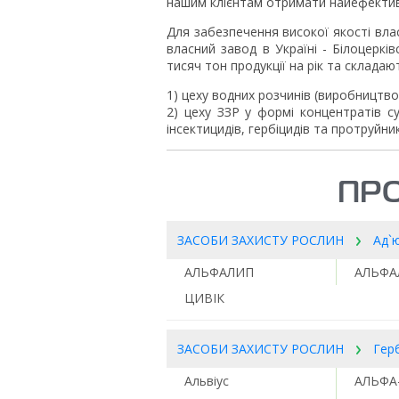
нашим клієнтам отримати найефектив
Для забезпечення високої якості влас
власний завод в Україні - Білоцерк
тисяч тон продукції на рік та складают
1) цеху водних розчинів (виробництво 
2) цеху ЗЗР у формі концентратів сус
інсектицидів, гербіцидів та протруйник
ПРО
ЗАСОБИ ЗАХИСТУ РОСЛИН
Ад`
АЛЬФАЛИП
АЛЬФА
ЦИВІК
ЗАСОБИ ЗАХИСТУ РОСЛИН
Гер
Альвіус
АЛЬФА-