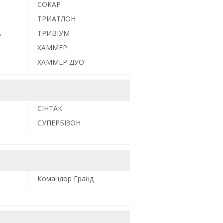
М
СОКАР
ТРИАТЛОН
А
ТРИВІУМ
ХАММЕР
ХАММЕР ДУО
СІНТАК
СУПЕРБІЗОН
Командор Гранд