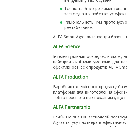
вигідними у застосуванні.
Точність. Чітко регламентовані
застосування забезпечує ефекти
Раціональність. Ми пропонуємо
рентабельним.
ALFA Smart Agro включає три базові 
ALFA Science
Інтелектуальний осередок, в якому ві
найсприятливішими умовами для нар
ефективності всіх продуктів ALFA Sma
ALFA Production
Виробництво якісного продукту базу
платформа для виготовлення ефективн
тобто перевірка всіх показників, що в
ALFA Partnership
Глибинне знання технологій застосу
Agro статусу партнера в ефективному