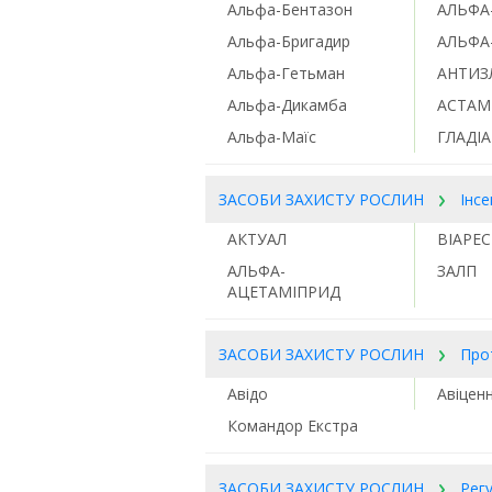
Альфа-Бентазон
АЛЬФА
Альфа-Бригадир
АЛЬФА
Альфа-Гетьман
АНТИЗ
Альфа-Дикамба
АСТАМ
Альфа-Маїс
ГЛАДІ
ЗАСОБИ ЗАХИСТУ РОСЛИН
Інс
АКТУАЛ
ВІАРЕС
АЛЬФА-
ЗАЛП
АЦЕТАМІПРИД
ЗАСОБИ ЗАХИСТУ РОСЛИН
Про
Авідо
Авіцен
Командор Екстра
ЗАСОБИ ЗАХИСТУ РОСЛИН
Рег