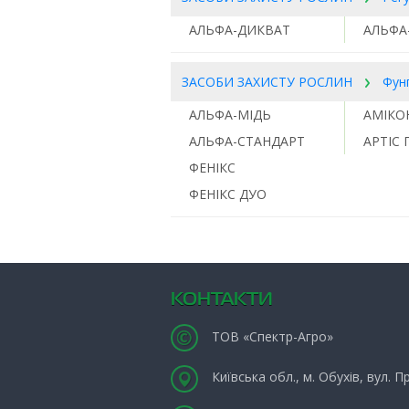
АЛЬФА-ДИКВАТ
АЛЬФА
ЗАСОБИ ЗАХИСТУ РОСЛИН
Фун
АЛЬФА-МІДЬ
АМІКО
АЛЬФА-СТАНДАРТ
АРТІС
ФЕНІКС
ФЕНІКС ДУО
КОНТАКТИ
ТОВ «Спектр-Агро»
Київська обл., м. Обухів, вул. 