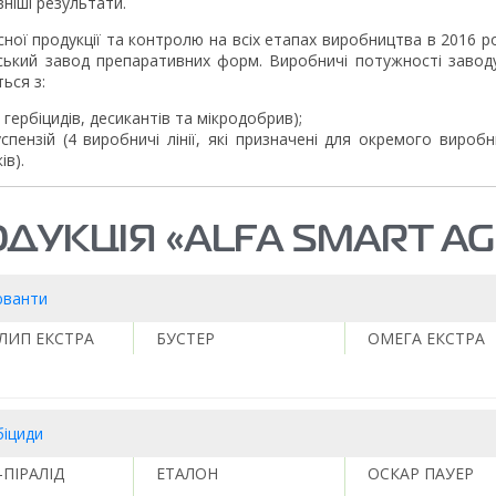
ніші результати.
ної продукції та контролю на всіх етапах виробництва в 2016 р
івський завод препаративних форм. Виробничі потужності завод
ься з:
гербіцидів, десикантів та мікродобрив);
пензій (4 виробничі лінії, які призначені для окремого виробн
ів).
ДУКЦІЯ «ALFA SMART A
юванти
ЛИП ЕКСТРА
БУСТЕР
ОМЕГА ЕКСТРА
біциди
ПІРАЛІД
ЕТАЛОН
ОСКАР ПАУЕР