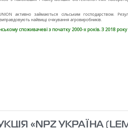
-UNION активно займаються сільським господарством. Рез
і виправдовують найвищі очікування агровиробників.
їнському споживачеві з початку 2000-х років. З 2018 р
КЦІЯ «NPZ УКРАЇНА (LE