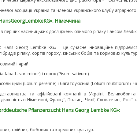
ти через мережу ексклюзивного дистриб’ютора – ТОВ «Спектр А
невої асоціації України та членом Українського клубу аграрного 
Hans
Georg
Lembke
KG
», Німеччина
р з перших насінницьких досліджень озимого ріпаку Гансом Лемб
t Hans Georg Lembke KG» – це сучасне інноваційне підприємств
ридів ріпаку, сортів гороху, кінських бобів та кормових культур
 озимий і ярий
ia faba L. var. minor) і горох (Pisum sativum)
совищний (Lolium perenne) і багатоукісний (Lolium multiflorum) ч
тавництва та афілійовані компанії в Україні, Великобритані
іяльність в Німеччині, Франції, Польщі, Чехії, Словаччині, Росії т
rddeutsche
Pflanzenzucht
Hans
Georg
Lembke
KG
»:
нових, олійних, бобових та кормових культур.