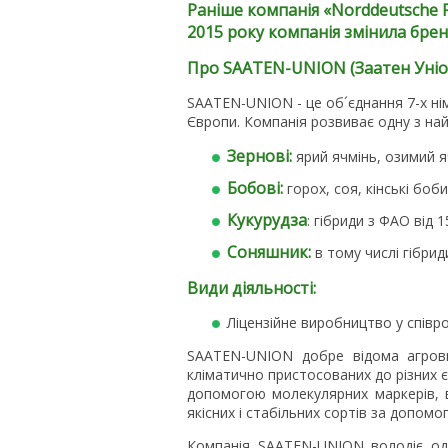
Раніше компанія «
Norddeutsche
2015 року компанія змінила брен
Про SAATEN-UNION (Заатен Уніо
SAATEN-UNION - це об´єднання 7-х нім
Європи. Компанія розвиває одну з на
Зернові:
ярий ячмінь, озимий я
Бобові:
горох, соя, кінські боби
Кукурудза
: гібриди з ФАО від 
Соняшник:
в тому числі гібриди
Види діяльності:
Ліцензійне виробництво у співр
SAATEN-UNION добре відома агровир
кліматично пристосованих до різних єв
допомогою молекулярних маркерів, 
якісних і стабільних сортів за допомо
Компанія SAATEN-UNION володіє одн