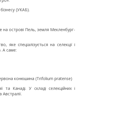
гро».
бізнесу (УКАБ).
ке на острові Пель, земля Мекленбург-
о, яке спеціалізується на селекції і
. А саме:
ервона конюшина (Trifolium pratense)
ї та Канаді. У складі селекційних і
а Австралії.