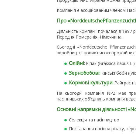
Продукцію NPZ Україна можна придба
Компанія є асоційованим членом Насін
Про «
Norddeutsche
Pflanzenzucht
Діяльність компанії почалася в 1897 
Передня Померанія, Німеччина.
Сьогодні «Norddeutsche Pflanzenzuch
виробництві нових високоврожайних гіб
Олійні:
Ріпак (Brassica napus L.)
Зернобобові:
Кінські боби ((Vic
Кормові культури:
Райграс па
На сьогодні компанія NPZ має предс
насінницьких об’єднань компанія веде д
Основні напрямки діяльності «
No
Селекція та насінництво
Постачання насіння ріпаку, зер