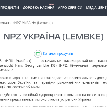
NEW
ПРОДУКТИ
ДОРОБКА НАСІННЯ
АГРО СЕРВІСИ
МЕДІА ЦЕНТ
мпанія «NPZ УКРАЇНА (Lembke)»
NPZ УКРАЇНА (LEMBKE)
Каталог продуктів
 «НПЦ Україна») – постачальник високоврожайного насіння 
nzenzucht Hans Georg Lembke KG» (NPZ, Німеччина) і зернових
меччина).
оків в Україні та Німеччині закладається велика кількість дослі
чних умов України, та перевірки різноманітних елементів те
цій сільгоспвиробникам.
а здійснюють постійний супровід клієнтів компанії на всіх етапах
льних представників, які охоплюють усі регіони України.