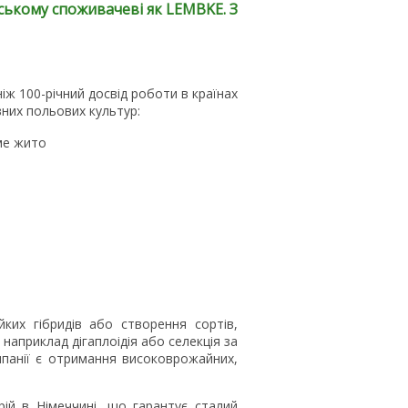
нському споживачеві як LEMBKE. З
іж 100-річний досвід роботи в країнах
них польових культур:
ме жито
ких гібридів або створення сортів,
 наприклад дігаплоідія або селекція за
панії є отримання високоврожайних,
ій в Німеччині, що гарантує сталий