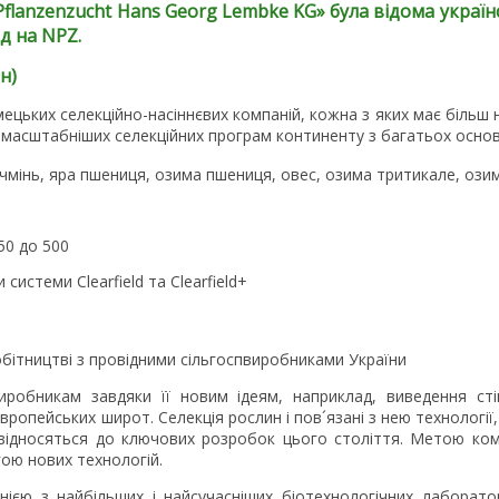
Pflanzenzucht
Hans
Georg
Lembke
KG
» була відома украї
д на NPZ.
н)
ецьких селекційно-насіннєвих компаній, кожна з яких має більш н
ймасштабніших селекційних програм континенту з багатьох основ
чмінь, яра пшениця, озима пшениця, овес, озима тритикале, ози
150 до 500
 системи Clearfield та Clearfield+
обітництві з провідними сільгоспвиробниками України
обникам завдяки її новим ідеям, наприклад, виведення стій
ропейських широт. Селекція рослин і пов´язані з нею технології,
відносяться до ключових розробок цього століття. Метою ком
гою нових технологій.
ією з найбільших і найсучасніших біотехнологічних лаборатор