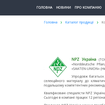
ГОЛОВНА
НОВИНИ
ПРО КОМПАНІЮ
Головна
Каталог продукції
Ко
NPZ Україна
(ТОВ
«Norddeutsche Pfla
«SAATEN-UNION» (Ні
Упродовж багатьох р
селекційного матеріалу до клімати
подальшому компетентних рекоменда
Кваліфіковані спеціалісти NPZ Україн
Сьогодні в компанії працює 12 регіона