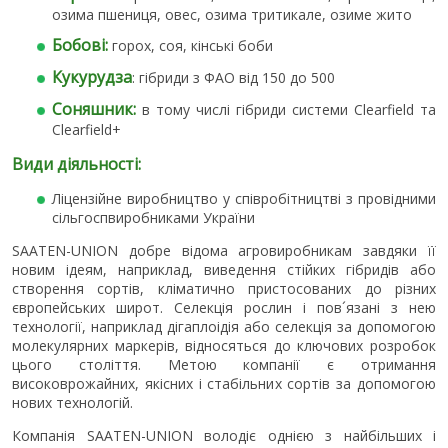
озима пшениця, овес, озима тритикале, озиме жито
Бобові:
горох, соя, кінські боби
Кукурудза
: гібриди з ФАО від 150 до 500
Соняшник:
в тому числі гібриди системи Clearfield та
Clearfield+
Види діяльності:
Ліцензійне виробництво у співробітництві з провідними
сільгоспвиробниками України
SAATEN-UNION добре відома агровиробникам завдяки її
новим ідеям, наприклад, виведення стійких гібридів або
створення сортів, кліматично пристосованих до різних
європейських широт. Селекція рослин і пов´язані з нею
технології, наприклад дігаплоідія або селекція за допомогою
молекулярних маркерів, відносяться до ключових розробок
цього століття. Метою компанії є отримання
високоврожайних, якісних і стабільних сортів за допомогою
нових технологій.
Компанія SAATEN-UNION володіє однією з найбільших і