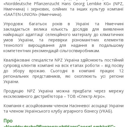
«Norddeutsche Pflanzenzucht Hans Georg Lembke KG» (NPZ,
Німеччина) і зернових, олійних та інших культур компанії
«SAATEN-UNION» (Німеччина).
Упродовж багатьох років в Україні та Німеччині
закладається велика кількість дослідів для виявлення
найкращої адаптації селекційного матеріалу до кліматичних
умов України, та перевірки різноманітних елементів
технології вирощування для надання в подальшому
компетентних рекомендацій сільгоспвиробникам.
Кваліфіковані спеціалісти NPZ Україна здійснюють постійний
супровід клієнтів компанії на всіх етапах роботи – від посіву
до збору врожаю. Сьогодні в компанії працює 12
регіональних представників, які охоплюють усі регіони
України.
Продукцію NPZ Україна можна придбати через мережу
ексклюзивного дистриб’ютора – ТОВ «Спектр Агро».
Компанія є асоційованим членом Насінневої асоціації України
та членом Українського клубу аграрного бізнесу (УКАБ).
Про
«
Norddeutsche
Pflanzenzucht
Hans
Georg
Lembke
KG
»,