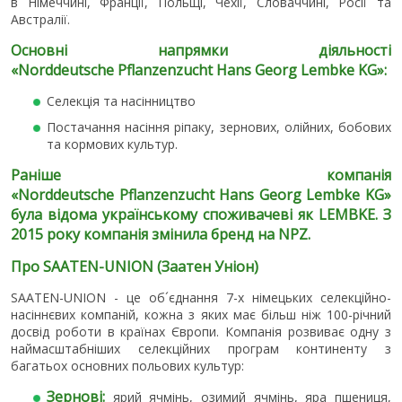
в Німеччині, Франції, Польщі, Чехії, Словаччині, Росії та
Австралії.
Основні напрямки діяльності
«
Norddeutsche
Pflanzenzucht
Hans
Georg
Lembke
KG
»:
Селекція та насінництво
Постачання насіння ріпаку, зернових, олійних, бобових
та кормових культур.
Раніше компанія
«
Norddeutsche
Pflanzenzucht
Hans
Georg
Lembke
KG
»
була відома українському споживачеві як LEMBKE. З
2015 року компанія змінила бренд на NPZ.
Про SAATEN-UNION (Заатен Уніон)
SAATEN-UNION - це об´єднання 7-х німецьких селекційно-
насіннєвих компаній, кожна з яких має більш ніж 100-річний
досвід роботи в країнах Європи. Компанія розвиває одну з
наймасштабніших селекційних програм континенту з
багатьох основних польових культур:
Зернові:
ярий ячмінь, озимий ячмінь, яра пшениця,