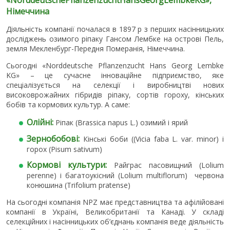
Німеччина
Діяльність компанії почалася в 1897 р з перших насінницьких
досліджень озимого ріпаку Гансом Лембке на острові Пель,
земля Мекленбург-Передня Померанія, Німеччина.
Сьогодні «Norddeutsche Pflanzenzucht Hans Georg Lembke
KG» – це сучасне інноваційне підприємство, яке
спеціалізується на селекції і виробництві нових
високоврожайних гібридів ріпаку, сортів гороху, кінських
бобів та кормових культур. А саме:
Олійні:
Ріпак (Brassica napus L.) озимий і ярий
Зернобобові:
Кінські боби ((Vicia faba L. var. minor) і
горох (Pisum sativum)
Кормові культури:
Райграс пасовищний (Lolium
perenne) і багатоукісний (Lolium multiflorum) червона
конюшина (Trifolium pratense)
На сьогодні компанія NPZ має представництва та афілійовані
компанії в Україні, Великобританії та Канаді. У складі
селекційних і насінницьких об’єднань компанія веде діяльність