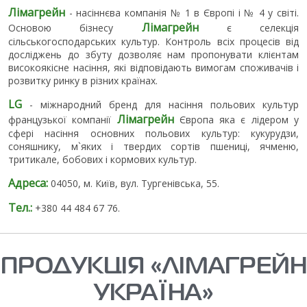
Лімагрейн
- насіннєва компанія № 1 в Європі і № 4 у світі.
Лімагрейн
Основою бізнесу
є селекція
сільськогосподарських культур. Контроль всіх процесів від
досліджень до збуту дозволяє нам пропонувати клієнтам
високоякісне насіння, які відповідають вимогам споживачів і
розвитку ринку в різних країнах.
LG
- міжнародний бренд для насіння польових культур
Лімагрейн
французької компанії
Європа яка є лідером у
сфері насіння основних польових культур: кукурудзи,
соняшнику, м`яких і твердих сортів пшениці, ячменю,
тритикале, бобових і кормових культур.
Адреса:
04050, м. Київ, вул. Тургенівська, 55.
Тел.:
+380 44 484 67 76.
ПРОДУКЦІЯ «ЛІМАГРЕЙН
УКРАЇНА»