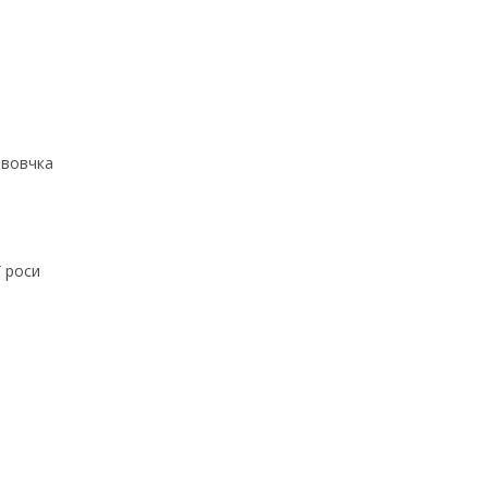
 вовчка
ї роси