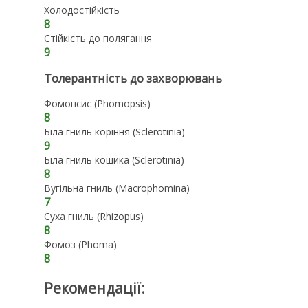
Холодостійкість
8
Стійкість до полягання
9
Толерантність до захворювань
Фомопсис (Phomopsis)
8
Біла гниль коріння (Sclerotinia)
9
Біла гниль кошика (Sclerotinia)
8
Вугільна гниль (Macrophomina)
7
Суха гниль (Rhizopus)
8
Фомоз (Phoma)
8
Рекомендації: