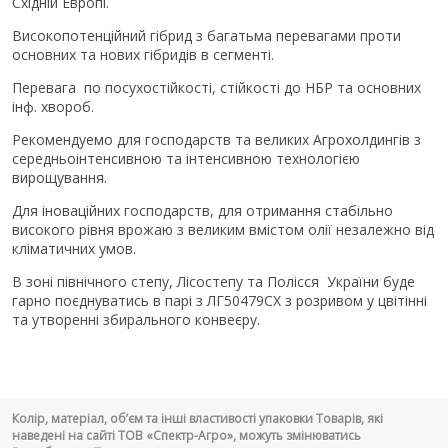
Східній Европі.
Високопотенційний гібрид з багатьма перевагами проти
основних та нових гібридів в сегменті.
Перевага по посухостійкості, стійкості до НБР та основних
інф. хвороб.
Рекомендуемо для господарств та великих Агрохолдингів з
середньоінтенсивною та інтенсивною технологією
вирощування.
Для іноваційних господарств, для отримання стабільно
високого рівня врожаю з великим вмістом олії незалежно від
кліматичних умов.
В зоні північного степу, Лісостепу та Полісся України буде
гарно поєднуватись в парі з ЛГ50479СX з розривом у цвітінні
та утворенні збирального конвеєру.
Колір, матеріал, об’єм та інші властивості упаковки Товарів, які
наведені на сайті ТОВ «Спектр-Агро», можуть змінюватись