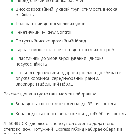
Гібрид стійкий до вовчка рас А-G
Високоврожайний у своїй групі стиглості, висока
олійність
Толерантний до посушливих умов
Генетичний Mildew Control
Потужнийвисоковрожайнийгібрид
Гарна комплексна стійкість до основних хвороб
Пластичний до умов вирощування (висока
посухостійкість)
Польові перспективи: здорова рослина до збирання,
опукла корзинка, середньоранній-ранній,
високорентабельний гібрид.
Рекомендована густотана момент збирання:
Зона достатнього зволоження: до 55 тис. рос./га
Зона недостатнього зволоження: до 45-50 тис. рос./га.
ЛГ50489 СX для лісостепової, поліської та додатково
степової зон. Потужний Express гібрид набирає обертів в