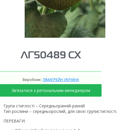
ЛГ50489 СX
Виробник:
ЛІМАГРЕЙН УКРАЇНА
Зв’язатися з регіональним менеджером
Група стиглості – Середньоранній-ранній
Тип рослини – середньорослий, для своєї групистиглості.
ПЕРЕВАГИ: