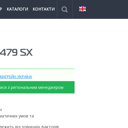
Р
КАТАЛОГИ
КОНТАКТИ
479 SX
ІМАГРЕЙН УКРАЇНА
тися з регіональним менеджером
і*
іматичних умов та
ежить від зовнішніх факторів.