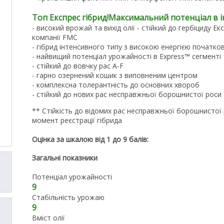
Топ Експрес гібрид!Максимальний потенціал в і
- високий врожай та вихід олії - стійкий до гербіциду Е
компанії FMC
- гібрид інтенсивного типу з високою енергією початко
- найвищий потенціал урожайності в Express™ сегменті
- стійкий до вовчку рас А-F
- гарно озернений кошик з виповненим центром
- комплексна толерантність до основних хвороб
- стійкий до нових рас несправжньої борошнистої роси
** Стійкість до відомих рас несправжньої борошнистої 
момент реєстрації гібрида
Оцінка за шкалою від 1 до 9 балів:
Загальні показники
Потенціал урожайності
9
Стабільність урожаю
9
Вміст олії