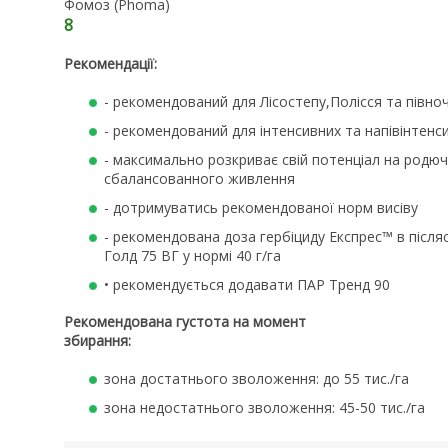
Фомоз (Phoma)
8
Рекомендації:
- рекомендований для Лісостепу,Полісся та півноч
- рекомендований для інтенсивних та напівінтен
- максимально розкриває свій потенціал на родюч
сбалансованного живлення
- дотримуватись рекомендованої норм висіву
- рекомендована доза гербіциду Експрес™ в після
Голд 75 ВГ у нормі 40 г/га
• рекомендується додавати ПАР Тренд 90
Рекомендована густота на момент
збирання:
зона достатнього зволоження: до 55 тис./га
зона недостатнього зволоження: 45-50 тис./га