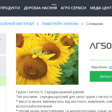
NEW
ПРОДУКТИ
ДОРОБКА НАСІННЯ
АГРО СЕРВІСИ
МЕДІА ЦЕНТ
ОСІВНИЙ МАТЕРІАЛ
ЛІМАГРЕЙН УКРАЇНА
Соняшник
У
ЛГ50
Виробник:
Л
Зв’яза
Група стиглості: Середньоранній-ранній
Тип рослини : середньорослий для своєї групи стиглост
* висота може змінюватись від азотного живлення, кл
вологозабезпечення
* прояв інших фенотипічних та морфологічних ознак зал