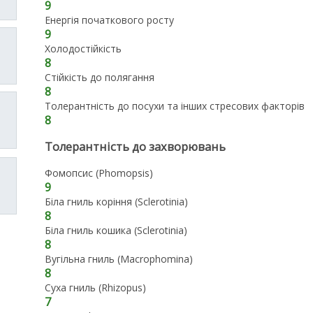
9
Енергія початкового росту
9
Холодостійкість
8
Стійкість до полягання
8
Толерантність до посухи та інших стресових факторів
8
Толерантність до захворювань
Фомопсис (Phomopsis)
9
Біла гниль коріння (Sclerotinia)
8
Біла гниль кошика (Sclerotinia)
8
Вугільна гниль (Macrophomina)
8
Суха гниль (Rhizopus)
7