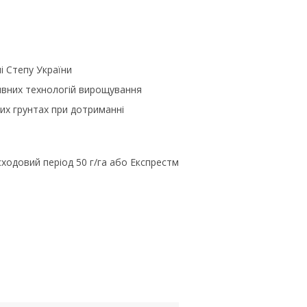
і Степу України
сивних технологій вирощування
их грунтах при дотриманні
сходовий період 50 г/га або Експрестм