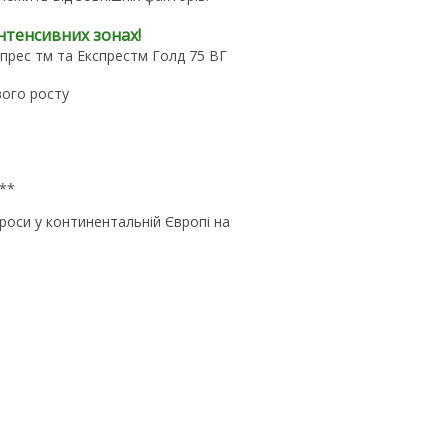
нтенсивних зонах!
кспрес тм та Експрестм Голд 75 ВГ
вого росту
 **
роси у континентальній Європі на