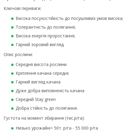
Ключові переваги:
Висока посухостійкість до посушливих умов висока;
Толерантність до полягання;
Висока енергія проростання;
Гарний зоровий вигляд.
Опис рослини:
Середня висота рослини
Кріплення качана середнє
Гарний вигляд качана
Дуже добра виповненість качана
Середній Stay green
Добра стійкість до полягання.
Густота на момент збирання (тис.р/га):
Низько урожайні< 50т. р/га - 55 000 р/га