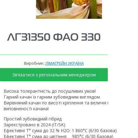
ЛГ31350 ФАО 330
Виробник:
ЛІМАГРЕЙН УКРАЇНА
Зв’язатися з регіональним менеджером
Висока толерантність до посушливих умов!
Гарний качан із гарним зубовидним виглядом.
Вирівняний качан по висоті кріплення та величні і
виповненості качана!
Простий зубовидний гібрид
Зареєстровано в 2024 (IT/SK)
Ефективні T° сума до 32 % H2O: 1 860°C (6/30 базова)
Ефективні T° сума до цвітіння: 985°C (6/30 базова)