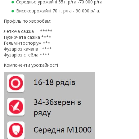
Середньо урожайні 55т. р/га -70 000 р/га
Високоврожайні 70 т. р/га - 90 000 p/га.
Профіль по хворобам:
Летюча сажка *****
Пухирчата сажка ****
Гельмінтоспоріум ***
Фузаріоз качана ****
Фузаріоз стебла ****
Компоненти урожайності