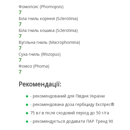
Фомопсис (Phomopsis)
7
Біла гниль коріння (Sclerotinia)
7
Біла гниль кошика (Sclerotinia)
7
Вугільна гниль (Macrophomina)
7
Суха гниль (Rhizopus)
7
Фомоз (Phoma)
7
Рекомендації:
- рекомендований для Півдня України
- рекомендована доза гербіциду Експрес®
75 в.г.в після сходовий період до 50 г/га
- рекомендується додавати ПАР Тренд 90