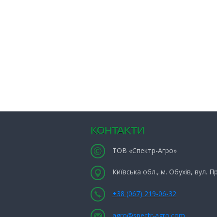
КОНТАКТИ
ТОВ «Спектр-Агро»
Київська обл., м. Обухів, вул. 
+38 (067) 219-06-32
agro@spectr-agro.com