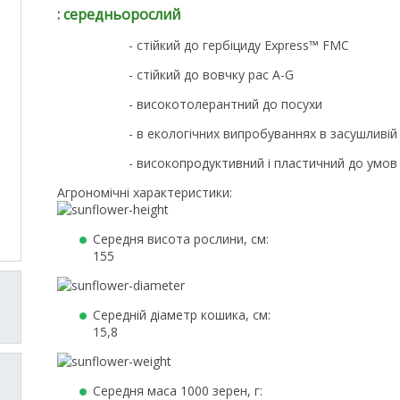
: середньорослий
- cтійкий до гербіциду Express™ FMC
- стійкий до вовчку рас А-G
- високотолерантний до посухи
- в екологічних випробуваннях в засушливій
- високопродуктивний і пластичний до умо
Агрономічні характеристики:
Cередня висота рослини, см:
155
Середній діаметр кошика, см:
15,8
Середня маса 1000 зерен, г: