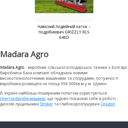
Навісний подвійний каток –
подрібнювач GRIZZLY RLS
646D
Madara Agro
Madara Agro
- виробник сільськогосподарської техніки з Болгарії.
Виробнича база компанії обладнана новими
високотехнологічними машинами та спорудами, потужності
виробника розміщені на площі 956 000кв.м у м. Шумен.
В Україні найбільш поширеним попитом користуються
грунтообробні машини
, що чудово показали себе в роботі -
дискові лущильники
Stryker
та глибокорозпушувачі
Dragon
.