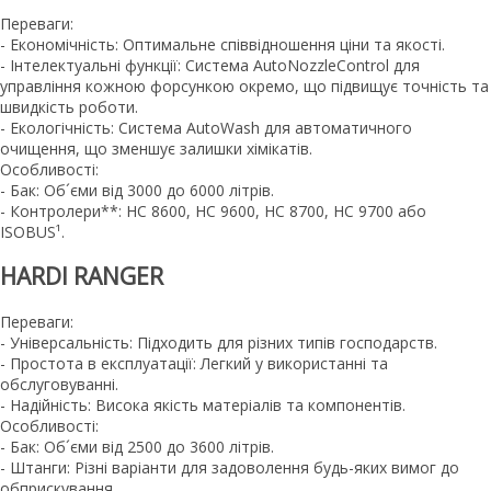
Переваги:
- Економічність: Оптимальне співвідношення ціни та якості.
- Інтелектуальні функції: Система AutoNozzleControl для
управління кожною форсункою окремо, що підвищує точність та
швидкість роботи.
- Екологічність: Система AutoWash для автоматичного
очищення, що зменшує залишки хімікатів.
Особливості:
- Бак: Об´єми від 3000 до 6000 літрів.
- Контролери**: HC 8600, HC 9600, HC 8700, HC 9700 або
ISOBUS¹.
HARDI RANGER
Переваги:
- Універсальність: Підходить для різних типів господарств.
- Простота в експлуатації: Легкий у використанні та
обслуговуванні.
- Надійність: Висока якість матеріалів та компонентів.
Особливості:
- Бак: Об´єми від 2500 до 3600 літрів.
- Штанги: Різні варіанти для задоволення будь-яких вимог до
обприскування.