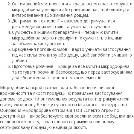
Оптимальний час внесення – краще всього застосовувати
мікродобрива у вечірній або ранковий час, щоб уникнути
випаровування або змивання дощем.
Дотримання технології – важливо дотримуватися
рекомендованих методів та умов застосування.
Сумісність з іншими препаратами – перш ніж купити
мікродобрива варто перевірити їх сумісність з іншими
засобами захисту рослин.
Врахування погодних умов – варто уникати застосування
під час сильного вітру або дощу, щоб запобігти змиванню
добрив.
Підготовка розчинів – краще за все купити мікродобрива
та готувати розчини безпосередньо перед застосуванням
для збереження активності мікроелементів.
Мікродобрива вкрай важливі для забезпечення високої
врожайності та якості продукції. Їх правильне застосування
допомагає досягти оптимальних результатів, підтримуючи при
цьому екологічну безпеку сучасного сільського господарства.
Обираючи мікродобрива оптом від ТОВ «Спектр-Агро» по
доступній ціні, ви забезпечуєте свої рослини всім необхідним для
їх здорового росту, гарантовано отримуючи при цьому
сертифіковану продукцію найвищої якості.