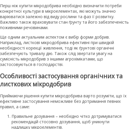
Перш ніж купити мікродобрива необхідно визначити потреби
конкретної культури в мікроелементах, які можуть значно
варіюватися залежно від виду рослини та фаз її розвитку.
Важливо також враховувати стан ґрунту та його забезпеченість
поживними речовинами.
Ще одним актуальним аспектом є вибір форми добрив.
Наприклад, листкові мікродобрива ефективні при швидкій
необхідності корекції живлення, тоді як ґрунтові органічні
забезпечують тривалу дію. Також слід звертати увагу на
сумісність мікродобрив з іншими агрохімікатами, що
застосовуються в господарстві.
Особливості застосування органічних та
листкових мікродобрив
Приймаючи рішення купити мікродобрива варто розуміти, що їх
ефективне застосування неможливе без дотримання певних
правил, а саме:
Правильне дозування – необхідно чітко дотримуватися
рекомендацій стосовно дозування, щоб уникнути
надлишку мікроелементів.