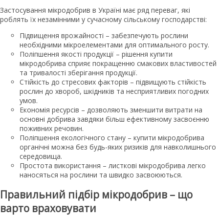
Застосування мікродобрив в Україні має ряд переваг, які
роблять їх незамінними у сучасному сільському господарстві:
Підвищення врожайності – забезпечують рослини
необхідними мікроелементами для оптимального росту.
Поліпшення якості продукції – рішення купити
мікродобрива сприяє покращенню смакових властивостей
та тривалості зберігання продукції.
Стійкість до стресових факторів – підвищують стійкість
рослин до хвороб, шкідників та несприятливих погодних
умов.
Економія ресурсів – дозволяють зменшити витрати на
основні добрива завдяки більш ефективному засвоєнню
поживних речовин.
Поліпшення екологічного стану – купити мікродобрива
органічні можна без будь-яких ризиків для навколишнього
середовища.
Простота використання – листкові мікродобрива легко
наносяться на рослини та швидко засвоюються.
Правильний підбір мікродобрив – що
варто враховувати