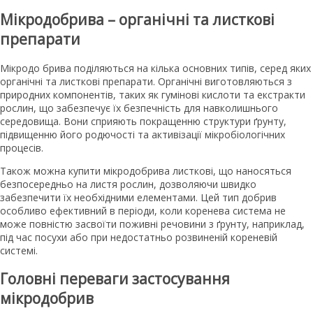
Мікродобрива – органічні та листкові
препарати
Мікродо брива поділяються на кілька основних типів, серед яких
органічні та листкові препарати. Органічні виготовляються з
природних компонентів, таких як гумінові кислоти та екстракти
рослин, що забезпечує їх безпечність для навколишнього
середовища. Вони сприяють покращенню структури ґрунту,
підвищенню його родючості та активізації мікробіологічних
процесів.
Також можна купити мікродобрива листкові, що наносяться
безпосередньо на листя рослин, дозволяючи швидко
забезпечити їх необхідними елементами. Цей тип добрив
особливо ефективний в періоди, коли коренева система не
може повністю засвоїти поживні речовини з ґрунту, наприклад,
під час посухи або при недостатньо розвиненій кореневій
системі.
Головні переваги застосування
мікродобрив