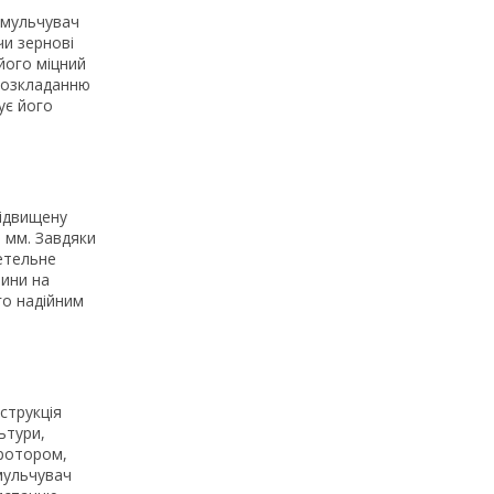
й мульчувач
чи зернові
його міцний
 розкладанню
ує його
підвищену
 мм. Завдяки
ретельне
тини на
го надійним
струкція
ьтури,
 ротором,
мульчувач