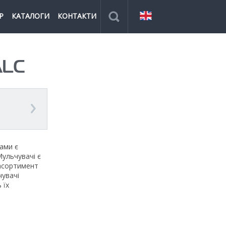
Р
КАТАЛОГИ
КОНТАКТИ
ALC
ами є
ульчувачі є
 асортимент
чувачі
 їх