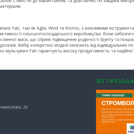
 своєю стійкістю до навантажень та довговічністю завдяки вико
матеріалів.
панії Falc, такі як Agila, Wind та Kronos, є важливими інструмент
ективності сільськогосподарського виробництва. Вони забезпеч
ослинної маси, що сприяє підвищенню родючості ґрунту та покр
урожаїв. Вибір конкретної моделі залежить від індивідуальних п
всі мульчувачі Falc гарантують високу продуктивність та надійніст
ХIТ ПРОДАЖ
Промислова, 20