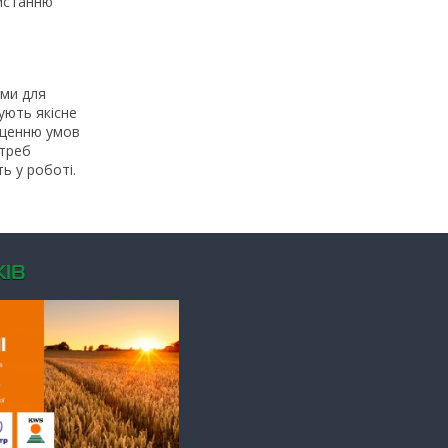
ристанню
ами для
ують якісне
ащенню умов
отреб
ь у роботі.
ІВ