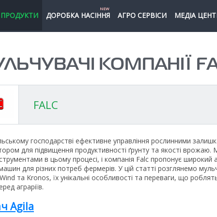
NEW
ПРОДУКТИ
ДОРОБКА НАСІННЯ
АГРО СЕРВІСИ
МЕДІА ЦЕНТ
ЛЬЧУВАЧІ КОМПАНІЇ F
FALC
ільському господарстві ефективне управління рослинними залишк
ором для підвищення продуктивності ґрунту та якості врожаю. М
струментами в цьому процесі, і компанія Falc пропонує широкий
машин для різних потреб фермерів. У цій статті розглянемо муль
 Wind та Kronos, їх унікальні особливості та переваги, що роблять
ред аграріїв.
ч Agila