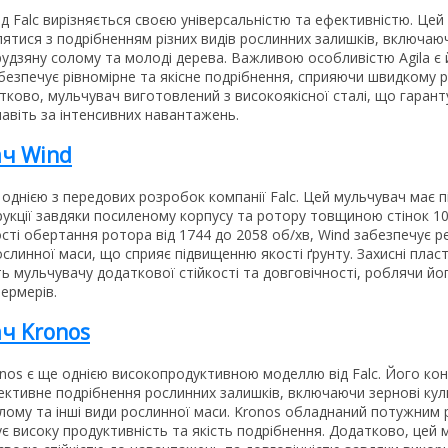
ід Falc вирізняється своєю універсальністю та ефективністю. Це
ятися з подрібненням різних видів рослинних залишків, включаю
рудзяну солому та молоді дерева. Важливою особливістю Agila є 
абезпечує рівномірне та якісне подрібнення, сприяючи швидкому
тково, мульчувач виготовлений з високоякісної сталі, що гарант
навіть за інтенсивних навантажень.
ч Wind
однією з передових розробок компанії Falc. Цей мульчувач має 
рукції завдяки посиленому корпусу та ротору товщиною стінок 10
сті обертання ротора від 1744 до 2058 об/хв, Wind забезпечує 
слинної маси, що сприяє підвищенню якості ґрунту. Захисні плас
ь мульчувачу додаткової стійкості та довговічності, роблячи йо
ермерів.
ч Kronos
nos є ще однією високопродуктивною моделлю від Falc. Його кон
ективне подрібнення рослинних залишків, включаючи зернові кул
олому та інші види рослинної маси. Kronos обладнаний потужним
є високу продуктивність та якість подрібнення. Додатково, цей 