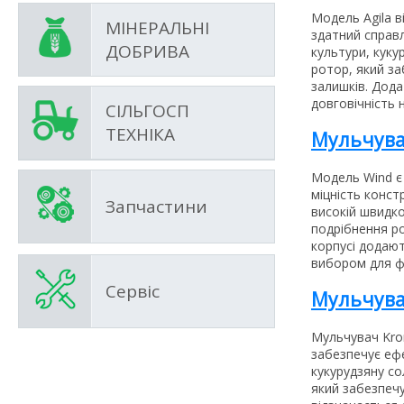
Модель Agila в
МІНЕРАЛЬНІ
здатний справл
ДОБРИВА
культури, куку
ротор, який з
залишків. Дода
довговічність 
СІЛЬГОСП
ТЕХНІКА
Мульчува
Модель Wind є 
міцність конст
Запчастини
високій швидко
подрібнення ро
корпусі додают
вибором для ф
Сервіс
Мульчува
Мульчувач Kro
забезпечує еф
кукурудзяну с
який забезпечу