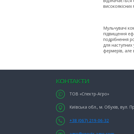
відзначається
високоякісних 
Мульчувачі ком
підвищення еф
подрібнення р
для наступних 
фермерів, але 
КОНТАКТИ
ТОВ «Спектр-Агро»
Київська обл., м. Обухів, вул. 
+38 (067) 219-06-32
agro@spectr-agro.com