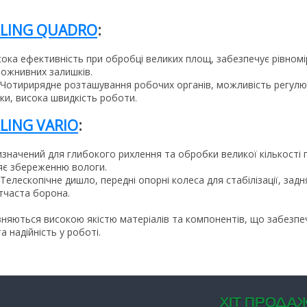
LING QUADRO
:
сока ефективність при обробці великих площ, забезпечує рівном
пожнивних залишків.
: Чотирирядне розташування робочих органів, можливість регул
ки, висока швидкість роботи.
LING VARIO
:
изначений для глибокого рихлення та обробки великої кількості
ияє збереженню вологи.
 Телескопічне дишло, передні опорні колеса для стабілізації, задн
тчаста борона.
ізняються високою якістю матеріалів та компонентів, що забезпеч
а надійність у роботі.
ХIТ ПРОДАЖ