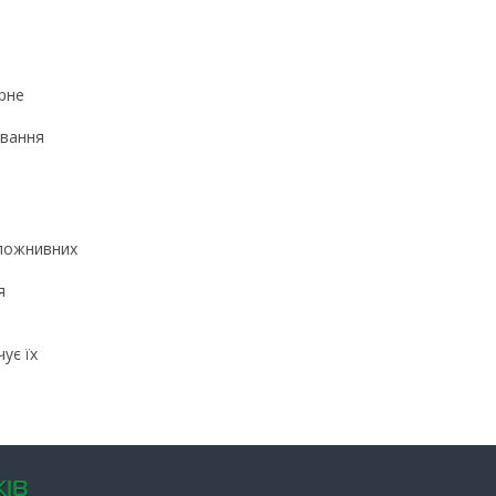
ірне
ювання
 пожнивних
я
ує їх
ІВ