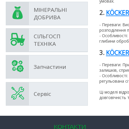
умовах.
МІНЕРАЛЬНІ
2.
KÖCKER
ДОБРИВА
- Переваги: Ви
розподілення 
СІЛЬГОСП
- Особливості
глибини оброб
ТЕХНІКА
3.
KÖCKER
- Переваги: Пр
Запчастини
залишків, спр
- Особливості:
регульована сі
Ці моделі відр
Сервіс
довговічність т
КОНТАКТИ