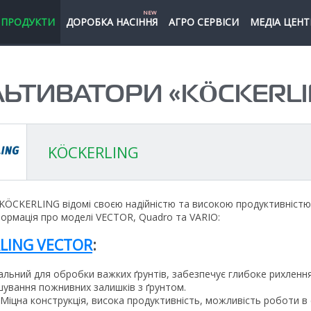
NEW
ПРОДУКТИ
ДОРОБКА НАСІННЯ
АГРО СЕРВІСИ
МЕДІА ЦЕНТ
ЛЬТИВАТОРИ «KÖCKERLI
KÖCKERLING
KÖCKERLING відомі своєю надійністю та високою продуктивністю
формація про моделі VECTOR, Quadro та VARIO:
LING VECTOR
:
еальний для обробки важких ґрунтів, забезпечує глибоке рихленн
шування пожнивних залишків з ґрунтом.
 Міцна конструкція, висока продуктивність, можливість роботи в