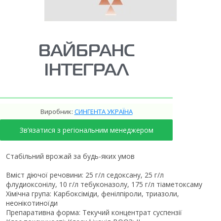
ВАЙБРАНС
ІНТЕГРАЛ
Виробник:
СИНГЕНТА УКРАЇНА
Зв’язатися з регіональним менеджером
Стабільний врожай за будь-яких умов
Вміст діючої речовини: 25 г/л седоксану, 25 г/л
флудиоксонілу, 10 г/л тебуконазолу, 175 г/л тіаметоксаму
Хімічна група: Карбоксіміди, фенілпіроли, триазоли,
неонікотиноїди
Препаративна форма: Текучий концентрат суспензії