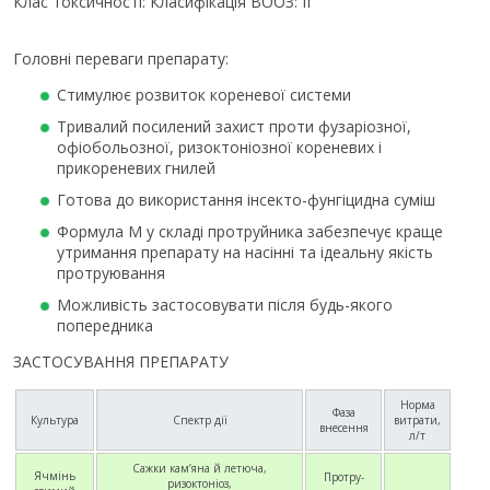
Клас токсичності: Класифікація ВООЗ: II
Головні переваги препарату:
Стимулює розвиток кореневої системи
Тривалий посилений захист проти фузаріозної,
офіобольозної, ризоктоніозної кореневих і
прикореневих гнилей
Готова до використання інсекто-фунгіцидна суміш
Формула М у складі протруйника забезпечує краще
утримання препарату на насінні та ідеальну якість
протруювання
Можливість застосовувати після будь-якого
попередника
ЗАСТОСУВАННЯ ПРЕПАРАТУ
Норма
Фаза
Культура
Спектр дії
витрати,
внесення
л/т
Сажки кам’яна й летюча,
Ячмінь
Протру-
ризоктоніоз,