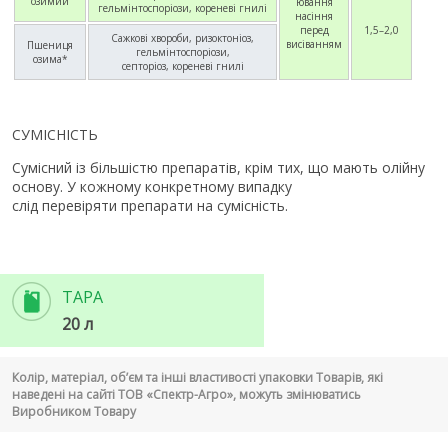
озимий
ювання
гельмінтоспоріози, кореневі гнилі
насіння
перед
1,5–2,0
Сажкові хвороби, ризоктоніоз,
висіванням
Пшениця
гельмінтоспоріози,
озима*
септоріоз, кореневі гнилі
СУМІСНІСТЬ
Сумісний із більшістю препаратів, крім тих, що мають олійну
основу. У кожному конкретному випадку
слід перевіряти препарати на сумісність.
ТАРА
20 л
Колір, матеріал, об’єм та інші властивості упаковки Товарів, які
наведені на сайті ТОВ «Спектр-Агро», можуть змінюватись
Виробником Товару