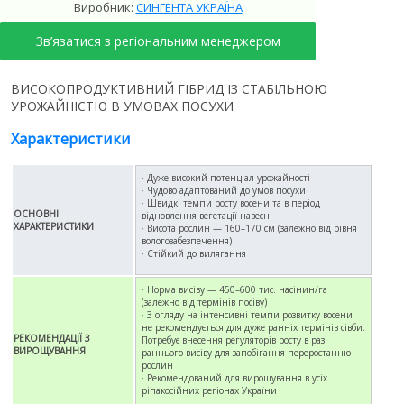
Виробник:
СИНГЕНТА УКРАЇНА
Зв’язатися з регіональним менеджером
ВИСОКОПРОДУКТИВНИЙ ГІБРИД ІЗ СТАБІЛЬНОЮ
УРОЖАЙНІСТЮ В УМОВАХ ПОСУХИ
Характеристики
· Дуже високий потенціал урожайності
· Чудово адаптований до умов посухи
· Швидкі темпи росту восени та в період
ОСНОВНІ
відновлення вегетації навесні
ХАРАКТЕРИСТИКИ
· Висота рослин — 160–170 см (залежно від рівня
вологозабезпечення)
· Стійкий до вилягання
· Норма висіву — 450–600 тис. насінин/га
(залежно від термінів посіву)
· З огляду на інтенсивні темпи розвитку восени
не рекомендується для дуже ранніх термінів сівби.
РЕКОМЕНДАЦІЇ З
Потребує внесення регуляторів росту в разі
ВИРОЩУВАННЯ
раннього висіву для запобігання переростанню
рослин
· Рекомендований для вирощування в усіх
ріпакосійних регіонах України