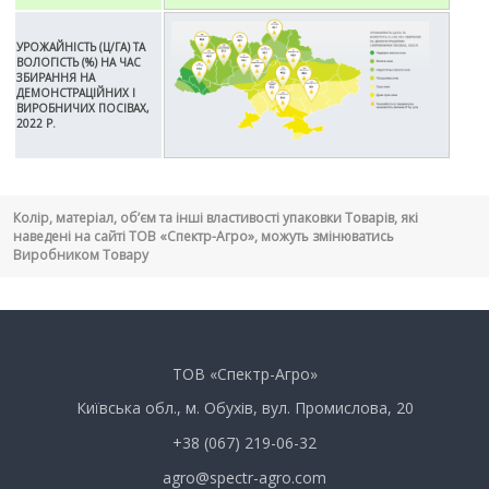
УРОЖАЙНІСТЬ (Ц/ГА) ТА
ВОЛОГІСТЬ (%) НА ЧАС
ЗБИРАННЯ НА
ДЕМОНСТРАЦІЙНИХ І
ВИРОБНИЧИХ ПОСІВАХ,
2022 Р.
Колір, матеріал, об’єм та інші властивості упаковки Товарів, які
наведені на сайті ТОВ «Спектр-Агро», можуть змінюватись
Виробником Товару
ТОВ «Спектр-Агро»
Київська обл., м. Обухів, вул. Промислова, 20
+38 (067) 219-06-32
agro@spectr-agro.com