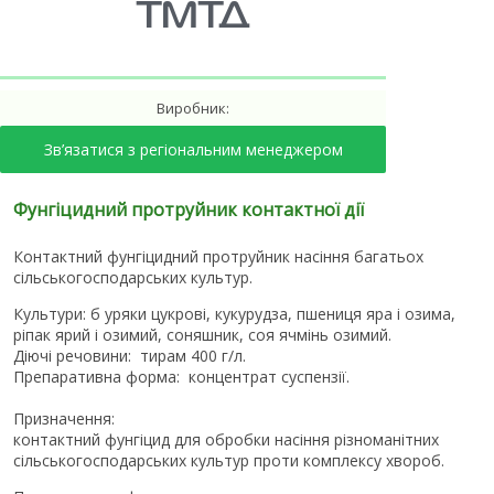
ТМТД
Виробник:
Зв’язатися з регіональним менеджером
Фунгіцидний протруйник контактної дії
Контактний фунгіцидний протруйник насіння багатьох
сільськогосподарських культур.
Культури: б
уряки цукрові, кукурудза, пшениця яра і озима,
ріпак ярий і озимий, соняшник, соя ячмінь озимий.
Діючі речовини:
тирам 400 г/л.
Препаративна форма:
концентрат суспензії.
Призначення:
контактний фунгіцид для обробки насіння різноманітних
сільськогосподарських культур проти комплексу хвороб.