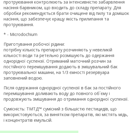
протруювання контролюють за інтенсивністю забарвлення
насіння барвником, що входить до складу препарату. Для
обробки рекомендується брати очищене від пилу та домішок
насіння, що забезпечує кращу якість прилипання та
протруювання.
* - Microdochium
Приготування робочої рідини:
потрібну кількість препарату розчиняють у невеликій
кількості води та ретельно розмішують до одержання
однорідної суспензії. Отриманий маточний розчин за
постійного перемішування додають в змішувальний бак
протруювальної машини, на 1/3 ємності резервуара
заповнений водою.
Після одержання однорідної суспензії в бак за постійного
перемішування доливають воду до повного об´єму і
продовжують змішування до отримання однорідної суспензії.
Сумісність: ТМТД™ сумісний з більшістю пестицидів, що
використовуються, за винятком препаратів, які містять мідь,
і концентратів емульсій.