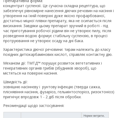
Препаративна форма:
концентрат суспензії. Це сучасна складна рецептура, що
забезпечує рівномірне нанесення діючих речовин на насіння і
утворення на їхній поверхні дуже якісно профарбованої,
достатньо міцної плівки препарату, яка не осипається після
висихання. Завдяки цьому препарат зручний в роботі - під
час приготування робочої рідини він не утворює пилу, після
розведення водою формує стабільну суспензію, в процесі
протруювання не утворює осаду на дні бака.
Характеристика діючої речовини: тирам належить до класу
похідних дитіокарбамінових кислот, справляє контактну дію.
Механізм дії: ТМТД™ порушує розвиток вегетативних і
генеративних органів грибів (збудників хвороб), що
містяться на поверхні насіння.
Швидкість дії:
зовнішню насіннєву і рунтову інфекцію (тверда сажка,
пліснявіння насіння, фузаріоз, гельмінтоспоріоз, ризоктоніоз)
пригнічує впродовж 1 - 2 діб після обробки.
Рекомендації щодо застосування:
Норми витрати,