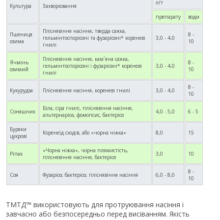
л/т
Культура
Захворювання
препарату
води
Пліснявіння насіння, тверда сажка,
Пшениця
8 -
гельмінтоспоріозні та фузаріозні* кореневі
3,0 - 4,0
озима
10
гнилі
Пліснявіння насіння, кам´яна сажка,
Ячмінь
8 -
гельмінтоспоріозні і фузаріозні* кореневі
3,0 - 4,0
озимий
10
гнилі
8 -
Кукурудза
Пліснявіння насіння, кореневі гнилі
3,0 - 4,0
10
Біла, сіра гнилі, пліснявіння насіння,
Соняшник
4,0 - 5,0
6 - 5
альтернаріоз, фомопсис, бактеріоз
Буряки
Коренеїд сходів, або «чорна ніжка»
8,0
15
цукрові
«Чорна ніжка», чорна плямистість,
Ріпак
3,0
10
пліснявіння насіння, бактеріоз
8 -
Соя
Фузаріоз, бактеріоз, пліснявіння насіння
6,0 - 8,0
10
ТМТД™ використовують для протруювання насіння і
завчасно або безпосередньо перед висіванням. Якість