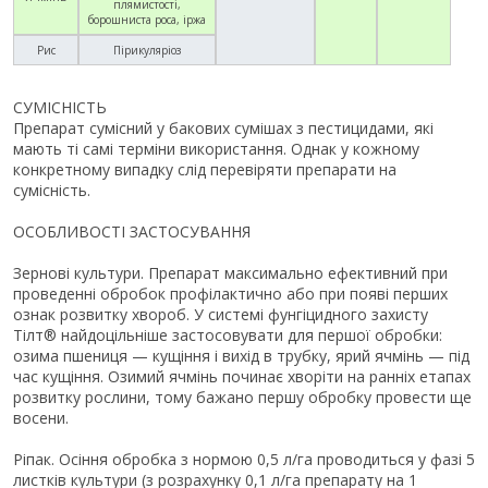
плямистості,
борошниста роса, іржа
Рис
Пірикуляріоз
СУМІСНІСТЬ
Препарат сумісний у бакових сумішах з пестицидами, які
мають ті самі терміни використання. Однак у кожному
конкретному випадку слід перевіряти препарати на
сумісність.
ОСОБЛИВОСТІ ЗАСТОСУВАННЯ
Зернові культури. Препарат максимально ефективний при
проведенні обробок профілактично або при появі перших
ознак розвитку хвороб. У системі фунгіцидного захисту
Тілт® найдоцільніше застосовувати для першої обробки:
озима пшениця — кущіння і вихід в трубку, ярий ячмінь — під
час кущіння. Озимий ячмінь починає хворіти на ранніх етапах
розвитку рослини, тому бажано першу обробку провести ще
восени.
Ріпак. Осіння обробка з нормою 0,5 л/га проводиться у фазі 5
листків культури (з розрахунку 0,1 л/га препарату на 1