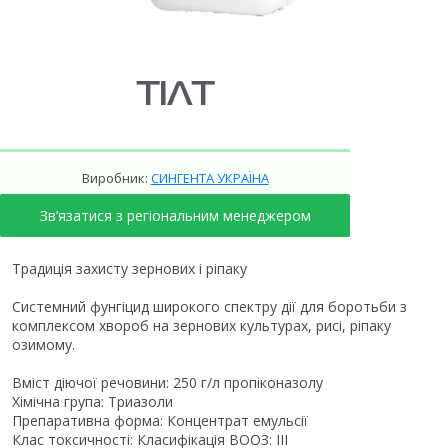
ТІЛТ
Виробник:
СИНГЕНТА УКРАЇНА
Зв’язатися з регіональним менеджером
Традиція захисту зернових і ріпаку
Системний фунгіцид широкого спектру дії для боротьби з
комплексом хвороб на зернових культурах, рисі, ріпаку
озимому.
Вміст діючої речовини: 250 г/л пропіконазолу
Хімічна група: Триазоли
Препаративна форма: Концентрат емульсії
Клас токсичності: Класифікація ВООЗ: III