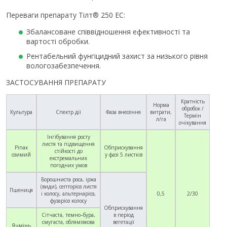
Переваги препарату Тілт® 250 ЕС:
Збалансоване співвідношення ефективності та
вартості обробки.
Рентабельний фунгіцидний захист за низького рівня
вологозабезпечення.
ЗАСТОСУВАННЯ ПРЕПАРАТУ
Кратність
Норма
обробок /
Культура
Спектр дії
Фаза внесення
витрати,
Термін
л/га
очікування
Інгібування росту
листя та підвищення
Ріпак
Обприскування
стійкості до
озимий
у фазі 5 листків
екстремальних
погодних умов
Борошниста роса, іржа
(види), септоріоз листя
Пшениця
і колосу, альтернаріоз,
0,5
2/30
фузаріоз колосу
Обприскування
Сітчаста, темно–бура,
в період
смугаста, облямівкова
вегетації
Ячмінь