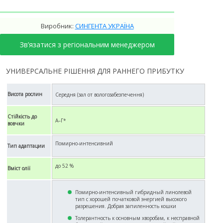
Виробник:
СИНГЕНТА УКРАЇНА
Зв’язатися з регіональним менеджером
УНИВЕРСАЛЬНЕ РІШЕННЯ ДЛЯ РАННЕГО ПРИБУТКУ
Висота рослин
Середня (зал от вологозабезпечення)
Стійкість до
А–Г*
вовчки
Помирно-интенсивний
Тип адаптации
до 52 %
Вміст олії
Помирно-интенсивный гибридный линолевой
тип с хорошей початковой энергией высокого
разрешения. Добрая запиленность кошки
Толерантность к основным хворобам, к несправной