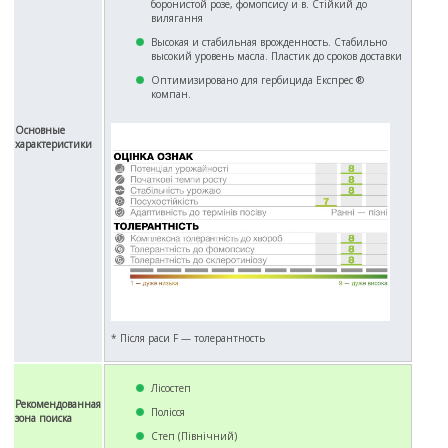
боронистой розе, фомопсису и в. Стійкий до
вилягання
Высокая и стабильная врожденность. Стабильно
высокий уровень масла. Пластик до сроков доставки
Оптимизировано для гербицида Експрес ®
компан.
Основные
характеристики
* Після раси F — толерантность
Лісостеп
Рекомендованная
Полісся
зона поиска
Степ (Північний)