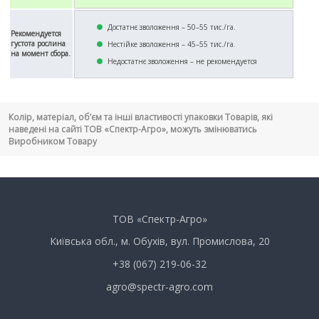
Достатнє зволоження – 50–55 тис./га.
Рекомендуется
густота рослина
Нестійке зволоження – 45–55 тис./га.
на момент сбора.
Недостатнє зволоження – не рекомендуется
Колір, матеріал, об’єм та інші властивості упаковки Товарів, які
наведені на сайті ТОВ «Спектр-Агро», можуть змінюватись
Виробником Товару
ТОВ «Спектр-Агро»
Київська обл., м. Обухів, вул. Промислова, 20
+38 (067) 219-06-32
agro@spectr-agro.com