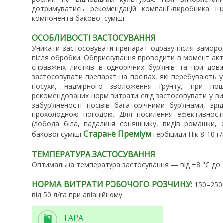
дотримуватись рекомендацій компанії-виробника щ
компонента бакової суміші.
ОСОБЛИВОСТІ ЗАСТОСУВАННЯ
Уникати застосовувати препарат одразу після заморозк
після обробки. Обприскування проводити в момент актив
справжніх листків в однорічних бур’янів та при дов
застосовувати препарат на посівах, які перебувають у
посухи, надмірного зволоження ґрунту, при по
рекомендованих норм витрати слід застосовувати у випа
забур’яненості посівів багаторічними бур’янами, зрі
прохолодною погодою. Для посилення ефективності
(лобода біла, падалиця соняшнику, видів ромашки, о
Старане Преміум
бакової суміші
гербіциди Пік 8-10 г/
ТЕМПЕРАТУРА ЗАСТОСУВАННЯ
Оптимальна температура застосування — від +8 °С до 
НОРМА ВИТРАТИ РОБОЧОГО РОЗЧИНУ:
150–250 
від 50 л/га при авіаційному.
ТАРА