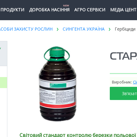
NEW
ПРОДУКТИ
ДОРОБКА НАСІННЯ
АГРО СЕРВІСИ
МЕДІА ЦЕНТ
АСОБИ ЗАХИСТУ РОСЛИН
СИНГЕНТА УКРАЇНА
Гербіциди
У
СТА
Виробник:
С
Зв’яза
Світовий стандарт контролю березки польової