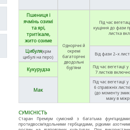
Пшениця і
ячмінь озимі
Під час вегетац
та ярі,
кущіння до фази 
листка вк
тритікале,
жито озиме
Однорічні й
Цибуля
окремі
(крім
Від фази 2–х лист
багаторічні
цибулі на перо)
дводольні
Під час вегетації у
бур’яни
Кукурудза
7 листків включн
Під час вегетації у
6 справжніх листк
Мак
(до моменту змик
маку в міжр
СУМІСНІСТЬ
Старан Преміум сумісний з багатьма фунгіцидами,
протидвосім’ядольними гербіцидами, рідкими азотни
рослин на відповідних культурах. При використанн