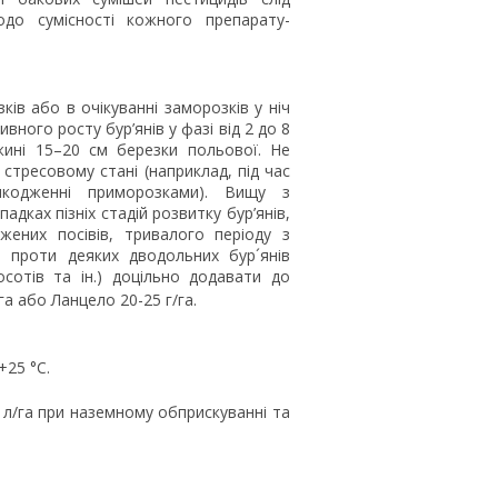
одо сумісності кожного препарату-
ів або в очікуванні заморозків у ніч
ного росту бур’янів у фазі від 2 до 8
жині 15–20 см березки польової. Не
 стресовому стані (наприклад, під час
шкодженні приморозками). Вищу з
дках пізніх стадій розвитку бур’янів,
джених посівів, тривалого періоду з
 проти деяких дводольних бур´янів
сотів та ін.) доцільно додавати до
га або Ланцело 20-25 г/га.
+25 °С.
л/га при наземному обприскуванні та