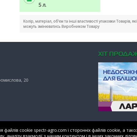
5 л.
Колір, матеріал, об’єм та інші властивості упаковки Товарів, я
можуть змінюватись Виробником Товару
ХIТ ПРОДАЖ
Промислова, 20
файлів cookie spectr-agro.com і сторонніх файлів cookie, а тако
у, аналізу взаємодії з нашим контентом і в інших законних ділови