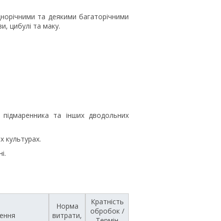
днорічними та деякими багаторічними
и, цибулі та маку.
 підмаренника та інших дводольних
х культурах.
і.
Кратність
Норма
обробок /
ення
витрати,
Термін