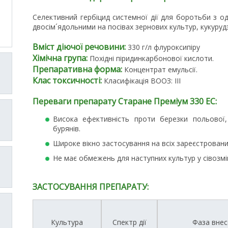
Селективний гербіцид системної дії для боротьби з о
двосім´ядольними на посівах зернових культур, кукурудз
Вміст діючої речовини:
330 г/л флуроксипіру
Хімічна група:
Похідні піридинкарбонової кислоти.
Препаративна форма:
Концентрат емульсії.
Клас токсичності:
Класифікація ВООЗ: III
Переваги препарату Старане Преміум 330 EC:
Висока ефективність проти березки польової,
бурянів.
Широке вікно застосування на всіх зареєстровани
Не має обмежень для наступних культур у сівозмін
ЗАСТОСУВАННЯ ПРЕПАРАТУ:
Культура
Спектр дії
Фаза внес