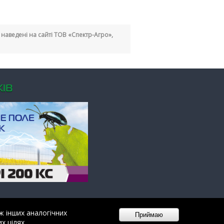
кі наведені на сайті ТОВ «Спектр-Агро»,
ІВ
ж інших аналогічних
х цілях.