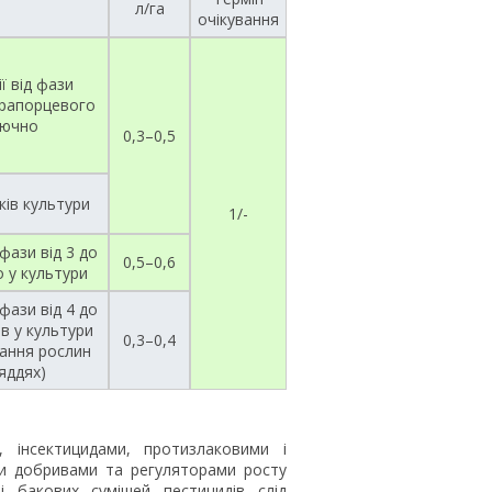
л/га
очікування
ії від фази
прапорцевого
лючно
0,3–0,5
ків культури
1/-
 фази від 3 до
0,5–0,6
о у культури
 фази від 4 до
ів у культури
0,3–0,4
ання рослин
яддях)
 інсектицидами, протизлаковими і
ми добривами та регуляторами росту
і бакових сумішей пестицидів слід