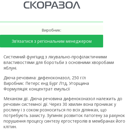
СКОРАЗОЛ
Виробник:
Зв’язатися з регіональним менеджером
Системний фунгіцид з лікувально-профілактичними
властивостями для боротьби з основними хворобами
яблуні.
Діюча речовина: дифеноконазол, 250 г/л
Виробник: Петерс енд Бург Лтд, Угорщина
Формуляція: концентрат емульсії
Механізм дії. Діюча речовина дифеноконазол належить до
речовин системної дії. Через 30 хвилин вона проникає у
рослину і з соком розноситься по всіх ділянках, що
потребують захисту. Зупиняє розвиток патогену за рахунок
порушення процесу синтезу ергостеролів в мембранах його
клітин.