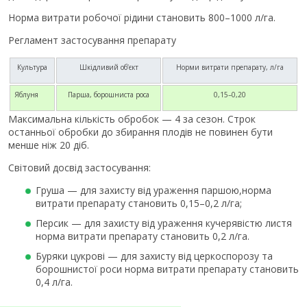
Норма витрати робочої рідини становить 800–1000 л/га.
Регламент застосування препарату
Культура
Шкідливий об’єкт
Норми витрати препарату, л/га
Яблуня
Парша, борошниста роса
0,15–0,20
Максимальна кількість обробок — 4 за сезон. Строк
останньої обробки до збирання плодів не повинен бути
менше ніж 20 діб.
Світовий досвід застосування:
Груша — для захисту від ураження паршою,норма
витрати препарату становить 0,15–0,2 л/га;
Персик — для захисту від ураження кучерявістю листя
норма витрати препарату становить 0,2 л/га.
Буряки цукрові — для захисту від церкоспорозу та
борошнистої роси норма витрати препарату становить
0,4 л/га.