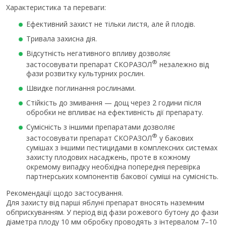
Характеристика та переваги:
Ефективний захист не тільки листя, але й плодів.
Тривала захисна дія.
Відсутність негативного впливу дозволяє
®
застосовувати препарат СКОРАЗОЛ
незалежно від
фази розвитку культурних рослин.
Швидке поглинання рослинами.
Стійкість до змивання — дощ через 2 години після
обробки не впливає на ефективність дії препарату.
Сумісність з іншими препаратами дозволяє
®
застосовувати препарат СКОРАЗОЛ
у бакових
сумішах з іншими пестицидами в комплексних системах
захисту плодових насаджень, проте в кожному
окремому випадку необхідна попередня перевірка
партнерських компонентів бакової суміші на сумісність.
Рекомендації щодо застосування.
Для захисту від парші яблуні препарат вносять наземним
обприскуванням. У період від фази рожевого бутону до фази
діаметра плоду 10 мм обробку проводять з інтервалом 7–10