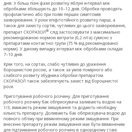
днів. У більш пізні фази розвитку яблуні інтервал між
обробками збільшують до 10–12 днів. Оброб­ки проводять
профілактично або при появі перших симптомів
захворювання. У роки епіфітотійного розвитку парші, а
також для захисту сортів, чутливих до цього захворювання,
®
препарат СКОРАЗОЛ
слід застосовувати з максимально
рекомендованою нормою витрати (0,2 л/га) сумісно з
препаратами контактної групи (75 % від рекомендованої
норми). У даному випадку інтервал між оброб­ками складає
7–10 днів.
Крім того, на сортах, слабо чутливих до ураження
борошнистою росою, а та­кож за умов помірного або
слабкого розвиту збудника обробки препаратом
СКОРАЗОЛ також забезпечують захист від борошнистої
роси.
Приготування робочого розчину. Для приготування
робочого розчину бак обприскувача заливають водою на
1/3, вмикають режим змішування та додають необхідну
кількість препарату. До­ливають бак обприскувача водою до
повного об’єму при ввімкненому режимі змішування. При
внесенні препарату режим змішування має бути ввімкненим
для підтримання робочого розчину в однорідному стані.