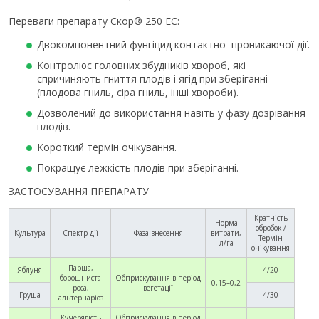
Переваги препарату Скор® 250 ЕС:
Двокомпонентний фунгіцид контактно–проникаючої дії.
Контролює головних збудників хвороб, які
спричиняють гниття плодів і ягід при зберіганні
(плодова гниль, сіра гниль, інші хвороби).
Дозволений до використання навіть у фазу дозрівання
плодів.
Короткий термін очікування.
Покращує лежкість плодів при зберіганні.
ЗАСТОСУВАННЯ ПРЕПАРАТУ
Кратність
Норма
обробок /
Культура
Спектр дії
Фаза внесення
витрати,
Термін
л/га
очікування
Парша,
Яблуня
4/20
борошниста
Обприскування в період
0,15–0,2
роса,
вегетації
Груша
4/30
альтернаріоз
Кучерявість
Обприскування в період