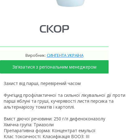
СКОР
Виробник:
СИНГЕНТА УКРАЇНА
Зв’язатися з регіональним менеджером
Захист від парші, перевірений часом
Фунгіцид профілактичної та сильної лікувальної дії проти
парші яблуні та груші, кучерявості листя персика та
альтернаріозу томатів і картоплі.
Вміст діючої речовини: 250 г/л дифеноконазолу
Хімічна група: Триазоли
Препаративна форма: Концентрат емульсії
Клас токсичності: Класифікація ВООЗ: III