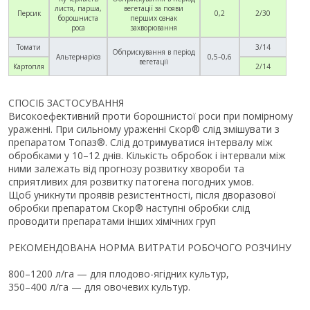
листя, парша,
вегетації за появи
Персик
0,2
2/30
борошниста
перших ознак
роса
захворювання
Томати
3/14
Обприскування в період
Альтернаріоз
0,5–0,6
вегетації
Картопля
2/14
СПОСІБ ЗАСТОСУВАННЯ
Високоефективний проти борошнистої роси при помірному
ураженні. При сильному ураженні Скор® слід змішувати з
препаратом Топаз®. Слід дотримуватися інтервалу між
обробками у 10–12 днів. Кількість обробок і інтервали між
ними залежать від прогнозу розвитку хвороби та
сприятливих для розвитку патогена погодних умов.
Щоб уникнути проявів резистентності, після дворазової
обробки препаратом Скор® наступні обробки слід
проводити препаратами інших хімічних груп
РЕКОМЕНДОВАНА НОРМА ВИТРАТИ РОБОЧОГО РОЗЧИНУ
800–1200 л/га — для плодово-ягідних культур,
350–400 л/га — для овочевих культур.