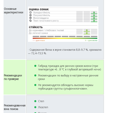
Основные
характеристики
· Содержание белка в зерне становится 8,8–9,7 %, крохмалю
— 72,4–73,5 %.
Гибрид присадок для ранних сроков жизни (при
температуре +6...8 °С в глубокой загоревшей ночи)
Рекомендации
Рекомендации по выбору в настроенные ранние
по проверке
сроки
Не рекомендуется соблюдать высокие нормы
гербицидов группы сульфонилсечовин.
Степ
Рекомендованная
Лісостеп
зона поиска