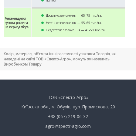
Полісся
Достатнє зволоження — 65–75 тис./га.
Рекомендуется
густота рослина
Нестійке зволоження — 55–65 тис./га.
на период сбора.
Недостатнє зволоження — 40–50 тис./га.
Колір, матеріал, об’єм та інші властивості упаковки Товарів, які
наведені на сайті ТОВ «Спектр-Агро», можуть змінюватись
Виробником Товару
ТОВ «Спектр-Агро»
Київська обл., м. Обухів, вул. Промислова, 20
+38 (067) 219-06-32
agro@spectr-agro.com