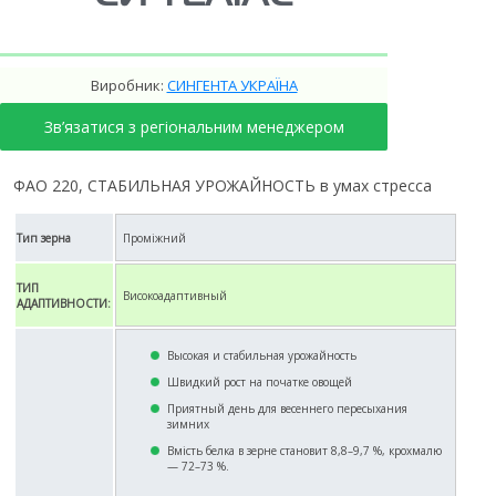
Виробник:
СИНГЕНТА УКРАЇНА
Зв’язатися з регіональним менеджером
ФАО 220, СТАБИЛЬНАЯ УРОЖАЙНОСТЬ в умах стресса
Тип зерна
Проміжний
ТИП
Високоадаптивный
АДАПТИВНОСТИ:
Высокая и стабильная урожайность
Швидкий рост на початке овощей
Приятный день для весеннего пересыхания
зимних
Вмість белка в зерне становит 8,8–9,7 %, крохмалю
— 72–73 %.