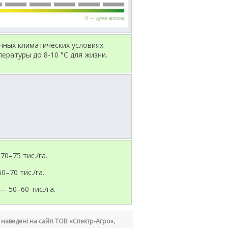
чных климатических условиях.
ературы до 8-10 °С для жизни.
0–75 тис./га.
–70 тис./га.
 50–60 тис./га.
кі наведені на сайті ТОВ «Спектр-Агро»,