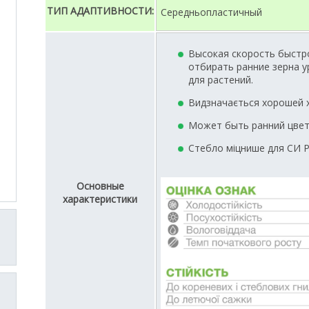
ТИП АДАПТИВНОСТИ:
Середньопластичный
Высокая скорость быстр
отбирать ранние зерна 
для растений.
Видзначається хорошей 
Может быть ранний цвет
Стебло міцнише для СИ 
Основные
характеристики