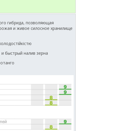
ого гибрида, позволяющая
урожая и живое силосное хранилище
холодостійкістю
 и быстрый налив зерна
Ротанго