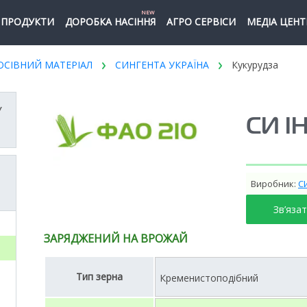
NEW
ПРОДУКТИ
ДОРОБКА НАСІННЯ
АГРО СЕРВІСИ
МЕДІА ЦЕНТ
ОСІВНИЙ МАТЕРІАЛ
СИНГЕНТА УКРАЇНА
Кукурудза
У
СИ І
Виробник:
С
Зв’яза
ЗАРЯДЖЕНИЙ НА ВРОЖАЙ
Тип зерна
Кременистоподібний