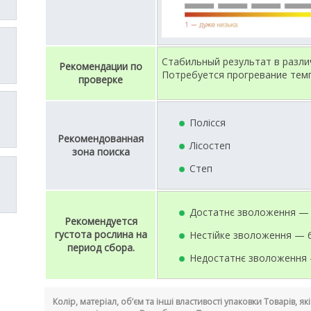
Стабильный результат в разли
Рекомендации по
Потребуется прогревание темп
проверке
Полісся
Рекомендованная
Лісостеп
зона поиска
Степ
Достатнє зволоження — 7
Рекомендуется
густота рослина на
Нестійке зволоження — 60
период сбора.
Недостатнє зволоження —
Колір, матеріал, об’єм та інші властивості упаковки Товарів, я