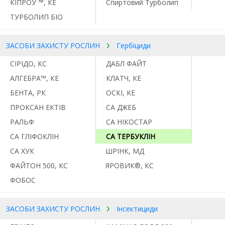
КІПРОУ ™, КЕ
Спиртовий Турболип
ТУРБОЛИП БІО
ЗАСОБИ ЗАХИСТУ РОСЛИН
Гербіциди
CІРІДО, КС
ДАБЛ ФАЙТ
АЛГЕБРА™, КЕ
КЛАТЧ, КЕ
БЕНТА, РК
ОСКІ, КЕ
ПРОКСАН ЕКТІВ
СА ДЖЕБ
РАЛЬФ
СА НІКОСТАР
СА ГЛІФОКЛІН
СА ТЕРБУКЛІН
СА ХУК
ШРІНК, МД
ФАЙТОН 500, КС
ЯРОВИК®, КС
ФОБОС
ЗАСОБИ ЗАХИСТУ РОСЛИН
Інсектициди