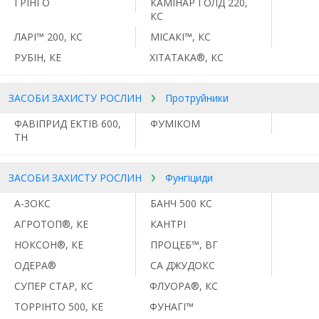
ГРІНГО
КАМІНАР ГОЛД 220,
КС
ЛАРІ™ 200, КС
МІСАКІ™, КС
РУБІН, КЕ
ХІТАТАКА®, КС
ЗАСОБИ ЗАХИСТУ РОСЛИН
Протруйники
ФАВІПРИД ЕКТІВ 600,
ФУМІКОМ
ТН
ЗАСОБИ ЗАХИСТУ РОСЛИН
Фунгіциди
А-ЗОКС
БАНЧ 500 КС
АГРОТОП®, КЕ
КАНТРІ
НОКСОН®, КЕ
ПРОЦЕБ™, ВГ
ОДЕРА®
СА ДЖУДОКС
СУПЕР СТАР, КС
ФЛУОРА®, КС
ТОРРІНТО 500, КЕ
ФУНАГІ™