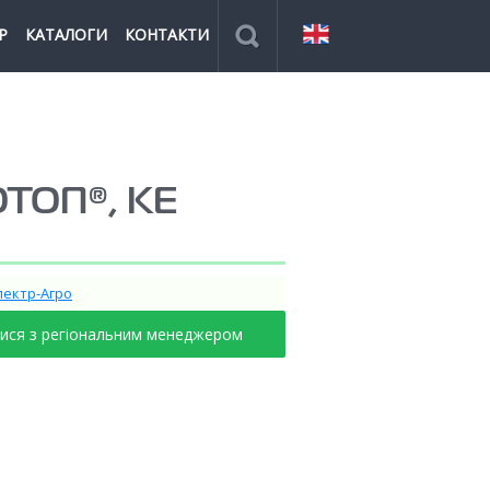
Р
КАТАЛОГИ
КОНТАКТИ
ТОП®, КЕ
пектр-Агро
тися з регіональним менеджером