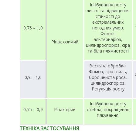
Інгібування росту
листя та підвищення
стійкості до
екстремальних
0,75 – 1,0
погодних умов.
Фомоз
альтернаріоз,
Ріпак озимий
циліндроспоріоз, сіра
та біла плямистості
Весняна обробка:
Фомоз, сіра гниль,
0,9 – 1,0
борошниста роса,
циліндроспоріоз.
Регуляція росту
Інгібування росту
0,75 – 0,9
Ріпак ярий
стебла, покращення
гілкування.
ТЕХНІКА ЗАСТОСУВАННЯ