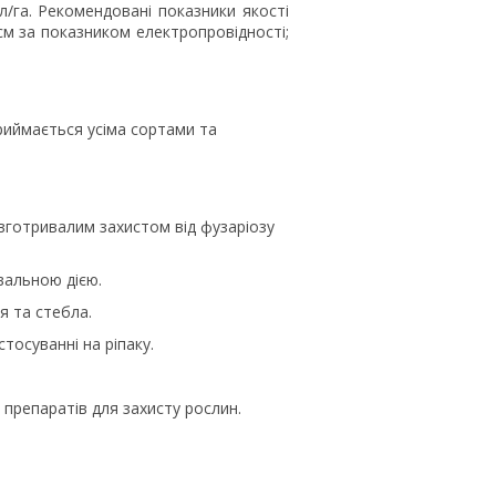
га. Рекомендовані показники якості
/cм за показником електропровідності;
иймається усіма сортами та
овготривалим захистом від фузаріозу
вальною дією.
я та стебла.
тосуванні на ріпаку.
 препаратів для захисту рослин.