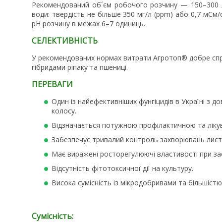
Рекомендований об´єм робочого розчину — 150–300 л/
води: твердість не більше 350 мг/л (ррm) або 0,7 мСм
рН розчину в межах 6–7 одиниць.
СЕЛЕКТИВНІСТЬ
У рекомендованих нормах витрати Агротоп® добре спр
гібридами ріпаку та пшениці.
ПЕРЕВАГИ
Один із найефективніших фунгіцидів в Україні з д
колосу.
Відзначається потужною профілактичною та ліку
Забезпечує тривалий контроль захворювань лист
Має виражені росторегулюючі властивості при зас
Відсутність фітотоксичної дії на культуру.
Висока сумісність із мікродобривами та більшістю
Сумісність: