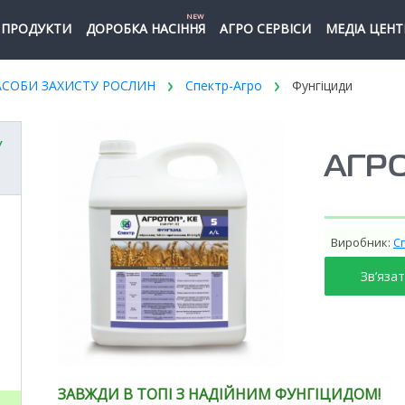
NEW
ПРОДУКТИ
ДОРОБКА НАСІННЯ
АГРО СЕРВІСИ
МЕДІА ЦЕНТ
АСОБИ ЗАХИСТУ РОСЛИН
Спектр-Агро
Фунгіциди
У
АГРО
Виробник:
С
Зв’яза
ЗАВЖДИ В ТОПІ З НАДІЙНИМ ФУНГІЦИДОМ!