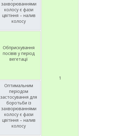
захворюваннями
колосу є фази
цвітіння – налив
колосу
Обприскування
посівів у період
вегетації
1
Оптимальним
періодом
застосування для
боротьби із
захворюваннями
колосу є фази
цвітіння – налив
колосу