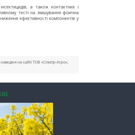
інсектицидів, а також контактних і
итивному тесті на змішування фізична
и зниження ефективності компонентів у
кі наведені на сайті ТОВ «Спектр-Агро»,
ІВ