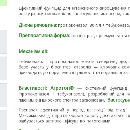
Ефективний фунгіцид для інтенсивного вирощування п
росту ріпаку з можливістю застосування як восени, так і
Діюча речовина:
протіоконазол, 80 г/л + тебуконазол
Препаративна форма:
концентрат, що емульгується
Механізм дії:
Тебуконазол і протіоконазол мають синергічну дію, 
бере участь у біосинтезі стеролів — ключових компо
призводить до порушення її цілісності та подальшої заг
Властивості: Агротоп® —
системний фунгіцид
(протіоконазол + тебуконазол), розроблений для н
Застосува
пшениці від широкого спектра захворювань.
Препарат ефективний у період вегетації від стадії 
Максимальна дія проти хвороб колосу досягається при
відбувається активне інфікування патогенами.