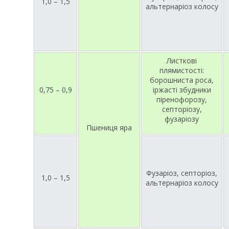
1,0 – 1,5
альтернаріоз колосу
Листкові
плямистості:
борошниста роса,
0,75 – 0,9
іржасті збудники
піренофорозу,
септоріозу,
фузаріозу
Пшениця яра
Фузаріоз, септоріоз,
1,0 – 1,5
альтернаріоз колосу