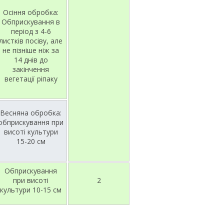
Осіння обробка:
Обприскування в
період з 4-6
листків посіву, але
не пізніше ніж за
14 днів до
закінчення
вегетації ріпаку
Весняна обробка:
обприскування при
висоті культури
15-20 см
Обприскування
при висоті
2
культури 10-15 см