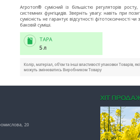
Агротоп® сумісний із більшістю регуляторів росту, 
системних фунгіцидів. Зверніть увагу: навіть при поз
сумісність не гарантує відсутності фітотоксичності ч
баковій суміші.
ТАРА
5 л
Колір, матеріал, об’єм та інші властивості упаковки Товарів, я
можуть змінюватись Виробником Товару
ХIТ ПРОДАЖ
Промислова, 20