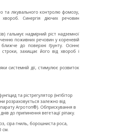
го та лікувального контролю фомозу,
 хвороб. Синергія діючих речовин
ків) гальмує надмірний ріст надземної
иченню поживних речовин у кореневій
ближче до поверхні ґрунту. Осіннє
 строки, захищає його від хвороб і
ки системній дії, стимулює розвиток
нгіцид та рістрегулятор (інгібітор
ени розраховується залежно від
препарату Агротоп®). Обприскування в
 днів до припинення вегетації ріпаку.
з, сіра гниль, борошниста роса,
 см.