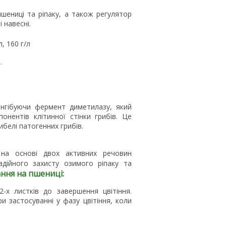
шениці та ріпаку, а також регулятор
 навесні.
, 160 г/л
.
інгібуючи фермент диметилазу, який
нентів клітинної стінки грибів. Це
ибелі патогенних грибів.
 на основі двох активних речовин
адійного захисту озимого ріпаку та
ння на пшениці:
2-х листків до завершення цвітіння.
 застосуванні у фазу цвітіння, коли