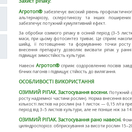
Захист ріпаку:
Агротоп®
забезпечує високий рівень профілактично
альтернаріозу, склеротиніозу та інших поширених
забезпечує потужний кумулятивний ефект.
За обробки озимого ріпаку в осінній період (3–5 лист
маси, при цьому фотосинтез триває. Це сприяє накоп
шийці, її потовщенню та формуванню точки росту 
внесення препарату дозволяє висівати ріпак у ранні
підвищує зимостійкість культури.
Агротоп®
Навесні
сприяє оздоровленню посівів завдя
бічних пагонів і підвищує стійкість до вилягання.
ОСОБЛИВОСТІ ВИКОРИСТАННЯ
ОЗИМИЙ РІПАК. Застосування восени.
Потужний фу
росту надземної частини рослин). Норма внесення вос
кількості листків на рослині (на 1 листок — 0,15 л/га 
період від 3–5 листків культури, але не пізніше ніж за 14
ОЗИМИЙ РІПАК. Застосування рано навесні.
Фомо
циліндроспоріоз: обприскування за висоти рослин 15–20