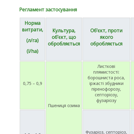
Регламент застосування
Норма
витрати,
Культура,
Об’єкт, проти
об’єкт, що
якого
(л/га)
обробляється
обробляється
(l/ha)
Листкові
плямистості:
борошниста роса,
0,75 – 0,9
іржасті збудники
піренофорозу,
септоріозу,
фузаріозу
Пшениця озима
Фузаріоз, септоріоз,