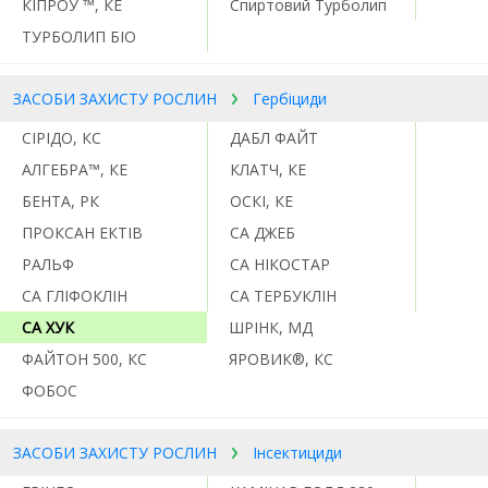
КІПРОУ ™, КЕ
Спиртовий Турболип
ТУРБОЛИП БІО
ЗАСОБИ ЗАХИСТУ РОСЛИН
Гербіциди
CІРІДО, КС
ДАБЛ ФАЙТ
АЛГЕБРА™, КЕ
КЛАТЧ, КЕ
БЕНТА, РК
ОСКІ, КЕ
ПРОКСАН ЕКТІВ
СА ДЖЕБ
РАЛЬФ
СА НІКОСТАР
СА ГЛІФОКЛІН
СА ТЕРБУКЛІН
СА ХУК
ШРІНК, МД
ФАЙТОН 500, КС
ЯРОВИК®, КС
ФОБОС
ЗАСОБИ ЗАХИСТУ РОСЛИН
Інсектициди