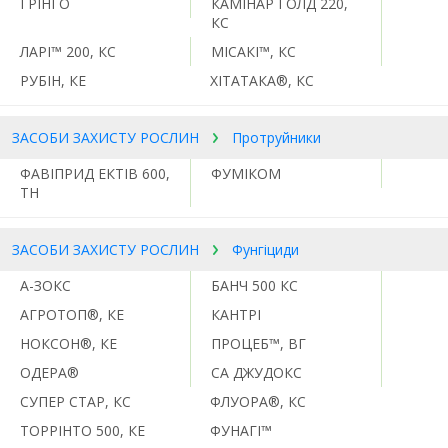
ГРІНГО
КАМІНАР ГОЛД 220,
КС
ЛАРІ™ 200, КС
МІСАКІ™, КС
РУБІН, КЕ
ХІТАТАКА®, КС
ЗАСОБИ ЗАХИСТУ РОСЛИН
Протруйники
ФАВІПРИД ЕКТІВ 600,
ФУМІКОМ
ТН
ЗАСОБИ ЗАХИСТУ РОСЛИН
Фунгіциди
А-ЗОКС
БАНЧ 500 КС
АГРОТОП®, КЕ
КАНТРІ
НОКСОН®, КЕ
ПРОЦЕБ™, ВГ
ОДЕРА®
СА ДЖУДОКС
СУПЕР СТАР, КС
ФЛУОРА®, КС
ТОРРІНТО 500, КЕ
ФУНАГІ™