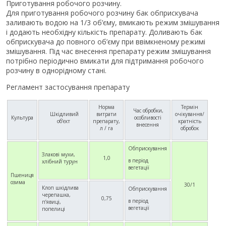
Приготування робочого розчину.
Для приготування робочого розчину бак обприскувача
заливають водою на 1/3 об’єму, вмикають режим змішування
і додають необхідну кількість препарату. Доливають бак
обприскувача до повного об’єму при ввімкненому режимі
змішування. Під час внесення препарату режим змішування
потрібно періодично вмикати для підтримання робочого
розчину в однорідному стані.
Регламент застосування препарату
Норма
Термін
Час обробки,
Шкідливий
витрати
очікування/
Культура
особливості
об’єкт
препарату,
кратність
внесення
л / га
обробок
Обприскування
Злакові мухи,
1,0
в період
хлібний турун
вегетації
Пшениця
озима
30/1
Клоп шкідлива
Обприскування
черепашка,
0,75
в період
п’явиці,
вегетації
попелиці