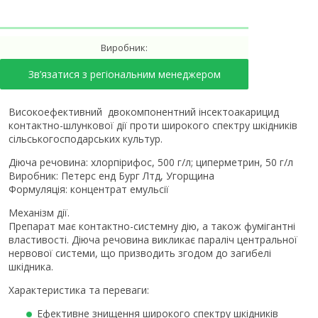
Виробник:
Зв’язатися з регіональним менеджером
Високоефективний двокомпонентний інсектоакарицид
контактно-шлункової дії проти широкого спектру шкідників
сільськогосподарських культур.
Діюча речовина: хлорпірифос, 500 г/л; циперметрин, 50 г/л
Виробник: Петерс енд Бург Лтд, Угорщина
Формуляція: концентрат емульсії
Механізм дії.
Препарат має контактно-системну дію, а також фумігантні
властивості. Діюча речовина викликає параліч центральної
нервової системи, що призводить згодом до загибелі
шкідника.
Характеристика та переваги:
Ефективне знищення широкого спектру шкідників