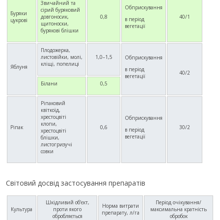
Звичайний та
Обприскування
сірий буряковий
Буряки
довгоносик,
0,8
40/1
в період
цукрові
щитоноски,
вегетації
бурякові блішки
Плодожерка,
листовійки, молі,
1,0–1,5
Обприскування
кліщі, попелиці
Яблуня
в період
40/2
вегетації
Білани
0,5
Ріпаковий
квіткоїд,
хрестоцвіті
Обприскування
клопи,
Ріпак
0,6
30/2
в період
хрестоцвіті
вегетації
блішки,
листогризучі
совки
Світовий досвід застосування препаратів
Шкідливий об’єкт,
Період очікування/
Норма витрати
Культура
проти якого
максимальна кратність
препарату, л/га
обробляється
обробок