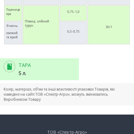
Пшениця
0,75–1,0
яра
П’явиці, хлібний
турун
Ячмінь
30/1
0,5–0,75
озимий
та ярий
ТАРА
5 л.
Колір, матеріал, об’єм та інші властивості упаковки Товарів, які
наведені на сайті ТОВ «Спектр-Агро», можуть змінюватись
Виробником Товару
ТОВ «Спектр-Агро»