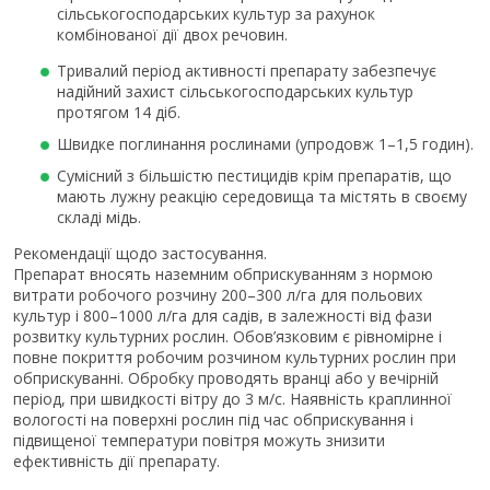
сільськогосподарських культур за рахунок
комбінованої дії двох речовин.
Тривалий період активності препарату забезпечує
надійний захист сільськогосподарських культур
протягом 14 діб.
Швидке поглинання рослинами (упродовж 1–1,5 годин).
Сумісний з більшістю пестицидів крім препаратів, що
мають лужну реакцію середовища та містять в своєму
складі мідь.
Рекомендації щодо застосування.
Препарат вносять наземним обприскуванням з нормою
витрати робочого розчину 200–300 л/га для польових
культур і 800–1000 л/га для садів, в залежності від фази
розвитку культурних рослин. Обов’язковим є рівномірне і
повне покриття робочим розчином культурних рослин при
обприскуванні. Обробку проводять вранці або у вечірній
період, при швидкості вітру до 3 м/с. Наявність краплинної
вологості на поверхні рослин під час обприскування і
підвищеної температури повітря можуть знизити
ефективність дії препарату.