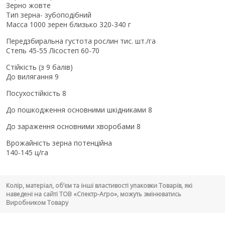
Зерно жовте
Тип зерна- зубоподібний
Масса 1000 зерен близько 320-340 г
Передзбиральна густота рослин тис. шт./га
Степь 45-55 Лісостеп 60-70
Стійкість (з 9 балів)
До вилягання 9
Посухостійкість 8
До пошкодження основними шкідниками 8
До зараження основними хворобами 8
Врожайність зерна потенційна
140-145 ц/га
Колір, матеріал, об’єм та інші властивості упаковки Товарів, які
наведені на сайті ТОВ «Спектр-Агро», можуть змінюватись
Виробником Товару