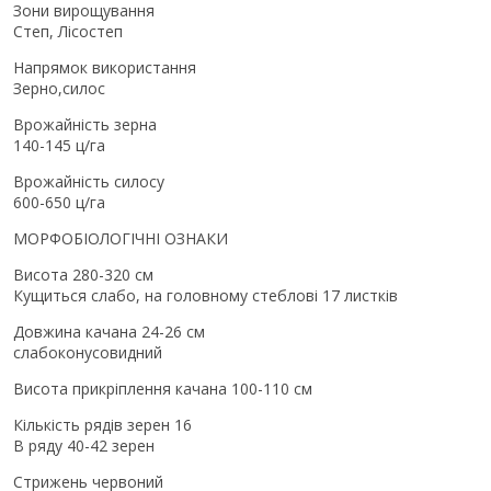
Зони вирощування
Степ, Лісостеп
Напрямок використання
Зерно,силос
Врожайність зерна
140-145
ц/га
Врожайність силосу
600-650
ц/га
МОРФОБІОЛОГІЧНІ ОЗНАКИ
Висота 280-320 см
Кущиться слабо,
на головному стеблові 17 листків
Довжина качана 24-26 см
слабоконусовидний
Висота прикріплення качана 100-110 см
Кількість рядів зерен 16
В ряду 40-42 зерен
Стрижень червоний