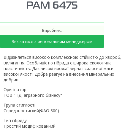
РАМ 6475
Виробник:
Зв’язатися з регіональним менеджером
Відрізняється високою комплексною стійкістю до хвороб,
вилягання. Особливістю гібрида є широка екологічна
пластичність. Дає високі врожаї зерна і силосної маси
високої якості. Добре реагує на внесення мінеральних
добрив.
Оригінатор
ТОВ "НДІ аграрного бізнесу"
Група стиглості
Середньостиглий(ФАО 300)
Тип гібриду
Простий модифікованний