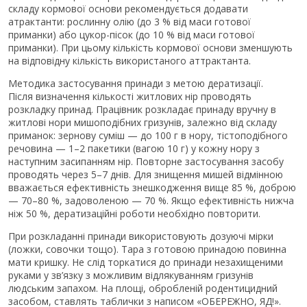
складу кормової основи рекомендується додавати
атрактанти: рослинну олію (​​до 3 % від маси готової
приманки) або цукор-пісок (до 10 % від маси готової
приманки). При цьому кількість кормової основи зменшують
на відповідну кількість використаного аттрактанта.
Методика застосування принади з метою дератизації.
Після визначення кількості житлових нір проводять
розкладку принад. Працівник розкладає принаду вручну в
житлові нори мишоподібних гризунів, залежно від складу
приманок: зернову суміш — до 100 г в нору, тістоподібного
речовина — 1–2 пакетики (вагою 10 г) у кожну нору з
наступним засипанням нір. Повторне застосування засобу
проводять через 5–7 днів. Для знищення мишей відмінною
вважається ефективність знешкодження вище 85 %, доброю
— 70–80 %, задоволеною — 70 %. Якщо ефективність нижча
ніж 50 %, дератизаційні роботи необхідно повторити.
При розкладанні принади використовують дозуючі мірки
(ложки, совочки тощо). Тара з готовою принадою повинна
мати кришку. Не слід торкатися до принади незахищеними
руками у зв’язку з можливим відлякуванням гризунів
людським запахом. На площі, обробленій родентицидний
засобом, ставлять таблички з написом «ОБЕРЕЖНО, ЯД!».