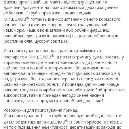
фахівці організацій, що мають відповідну ліцензію та
дозвільні документи на право займатися дератизаційними
роботами. Отруйні приманки з родентицидів
®
МИШОЛОВ
готують із використанням різного кормового
наповнювача (очищене зерно, крупи, гранульований
комбікорм, каші, овочі, м’ясний або рибний фарш, інші
привабливі для гризунів продукти) і атрактивної речовини
(рослинна олія, цукор-пісок та ін).
Для приготування принад атрактанти змішують з
®
препаратом МИШОЛОВ
, а потім отриману суміш вносять у
кормову основу і ретельно перемішують до рівномірного
забарвлення по всій масі приманки. Склад кормового
наповнювача та інших інгредієнтів підбирають залежно від
виду гризуна, його харчових переваг і специфіки кормової
бази на конкретному об’єкті. У принадах для мишей краще
використовувати подрібнене зерно або крупи.Забороняється
використовувати в принадах неподрібнене насіння
соняшнику та інші продукти, привабливі для людей.
Розрахунки для приготування принад.
Для приготування 1 кг отруйної принади необхідно змішати
®
20 мл родентициди МИШОЛОВ
із 980 г кормової основи. З
метою підвищення ефективності дератизаційних заходів до