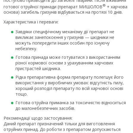
поступово призводить до загибелі тварини. Після вживання
®
готової отруйної принади (препарат МИШОЛОВ
+ харчова
основа) загибель гризунів відбувається на протязі 10 днів.
Характеристика і переваги:
Завдяки специфічному механізму дії препарат не
викликає занепокоєння у гризунів — шкідники не
можуть попередити інших особин про існуючу
небезпеку.
Готова принада може готуватися з використанням
різної кормової основи з урахуванням харчових
пристрастей шкідника.
Рідка препаративна форма препарату полегшує його
використання у виробничих умовах: відсутність пилу,
хороший розподіл препарату по всій харчової основі
тощо.
Готова отруйна приманка за токсичністю відноситься
до малонебезпечних засобів.
Рекомендації щодо застосування:
Даний препарат призначений тільки для виготовлення
отруйних принад. До роботи з препаратом допускаються