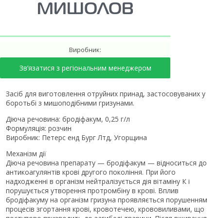
МИШОЛОВ
Виробник:
Зв’язатися з регіональним менеджером
Засіб для виготовлення отруйних принад, застосовуваних у
боротьбі з мишоподібними гризунами.
Діюча речовина: бродіфакум, 0,25 г/л
Формуляція: розчин
Виробник: Петерс енд Бург Лтд, Угорщина
Механізм дії
Діюча речовина препарату — бродіфакум — відноситься до
антикоагулянтів крові другого покоління. При його
надходженні в організм нейтралізується дія вітаміну К і
порушується утворення протромбіну в крові. Вплив
бродіфакуму на організм гризуна проявляється порушенням
процесів згортання крові, кровотечею, крововиливами, що