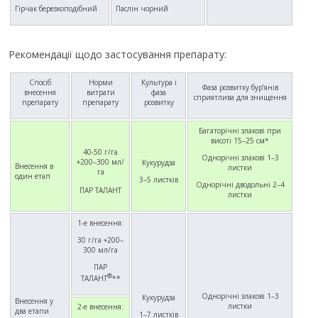
Гірчак березкоподібний
Паслін чорний
Рекомендації щодо застосування препарату:
Спосіб
Норми
Культура і
Фаза розвитку бур’янів
внесення
витрати
фаза
сприятлива для знищення
препарату
препарату
розвитку
Багаторічні злакові при
висоті 15–25 см*
40-50 г/га
Однорічні злакові 1–3
+200–300 мл/
Кукурудза
Внесення в
листки
га
один етап
3–5 листків
Однорічні дводольні 2–4
ПАР ТАЛАНТ
листки
1-е внесення:
30 г/га +200–
300 мл/га
ПАР
®
ТАЛАНТ
**
Однорічні злакові 1–3
Кукурудза
Внесення у
листки
2-е внесення:
два етапи
1–7 листків