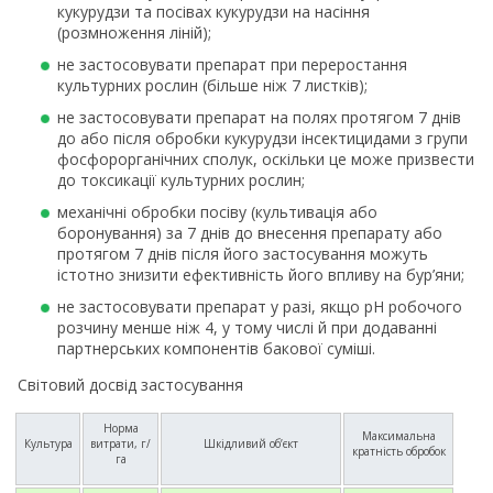
кукурудзи та посівах кукурудзи на насіння
(розмноження ліній);
не застосовувати препарат при переростання
культурних рослин (більше ніж 7 листків);
не застосовувати препарат на полях протягом 7 днів
до або після обробки кукурудзи інсектицидами з групи
фосфорорганічних сполук, оскільки це може призвести
до токсикації культурних рослин;
механічні обробки посіву (культивація або
боронування) за 7 днів до внесення препарату або
протягом 7 днів після його застосування можуть
істотно знизити ефективність його впливу на бур’яни;
не застосовувати препарат у разі, якщо рН робочого
розчину менше ніж 4, у тому числі й при додаванні
партнерських компонентів бакової суміші.
Світовий досвід застосування
Норма
Максимальна
Культура
витрати, г/
Шкідливий об’єкт
кратність обробок
га