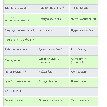
Злинка канадська
Підмаренник чіпкий
Фіалка польова
Китник
Плоскуха звичайна
Чистець однорічний
мишачехвостиковий
Латук дикий (компасний)
Редька дика
Щириця звичайна
Помірно чутливі бур’яни
Амброзія полинолиста
Дурман звичайний
Нетреба види
Злаки культурні,
Осот жовтий
Вівсюг, види
падалиця
(польовий)
Гірчак вузлуватий
Лобода біла
Осот рожевий
Гумай (сорго алепське)
Лобода гібридна
Просо посівне
Стійкі бур’яни
Березка польова
Гірчак почечуйний
Хвощ польовий