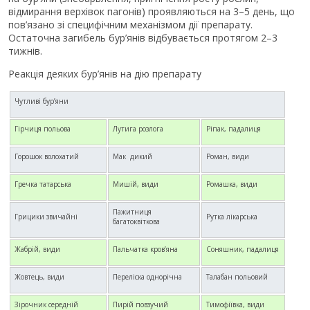
відмирання верхівок пагонів) проявляються на 3–5 день, що
пов’язано зі специфічним механізмом дії препарату.
Остаточна загибель бур’янів відбувається протягом 2–3
тижнів.
Реакція деяких бур’янів на дію препарату
Чутливі бур’яни
Гірчиця польова
Лутига розлога
Ріпак, падалиця
Горошок волохатий
Мак дикий
Роман, види
Гречка татарська
Мишій, види
Ромашка, види
Пажитниця
Грицики звичайні
Рутка лікарська
багатоквіткова
Жабрій, види
Пальчатка кров’яна
Соняшник, падалиця
Жовтець, види
Переліска однорічна
Талабан польовий
Зірочник середній
Пирій повзучий
Тимофіївка, види