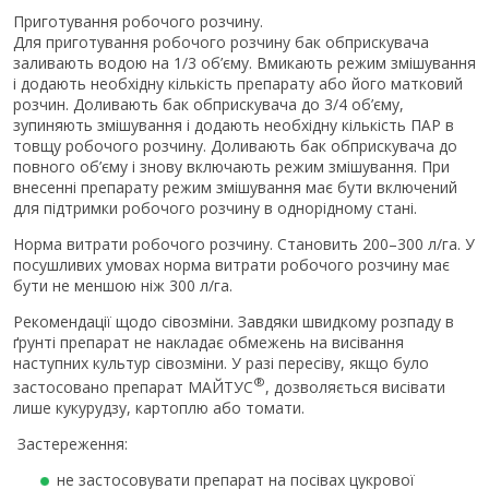
Приготування робочого розчину.
Для приготування робочого розчину бак обприскувача
заливають водою на 1/3 об’єму. Вмикають режим змішування
і додають необхідну кількість препарату або його матковий
розчин. Доливають бак обприскувача до 3/4 об’єму,
зупиняють змішування і додають необхідну кількість ПАР в
товщу робочого розчину. Доливають бак обприскувача до
повного об’єму і знову включають режим змішування. При
внесенні препарату режим змішування має бути включений
для підтримки робочого розчину в однорідному стані.
Норма витрати робочого розчину. Становить 200–300 л/га. У
посушливих умовах норма витрати робочого розчину має
бути не меншою ніж 300 л/га.
Рекомендації щодо сівозміни. Завдяки швидкому розпаду в
ґрунті препарат не накладає обмежень на висівання
наступних культур сівозміни. У разі пересіву, якщо було
®
застосовано препарат МАЙТУС
, дозволяється висівати
лише кукурудзу, картоплю або томати.
Застереження:
не застосовувати препарат на посівах цукрової