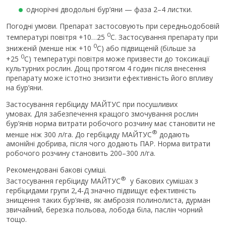
однорічні дводольні бур’яни — фаза 2–4 листки.
Погодні умови. Препарат застосовують при середньодобовій
0
температурі повітря +10…25
С. Застосування препарату при
0
зниженій (менше ніж +10
С) або підвищеній (більше за
0
+25
С) температурі повітря може призвести до токсикації
культурних рослин. Дощ протягом 4 годин після внесення
препарату може істотно знизити ефективність його впливу
на бур’яни.
Застосування гербіциду МАЙТУС при посушливих
умовах. Для забезпечення кращого змочування рослин
бур’янів норма витрати робочого розчину має становити не
®
менше ніж 300 л/га. До гербіциду МАЙТУС
додають
амонійні добрива, після чого додають ПАР. Норма витрати
робочого розчину становить 200–300 л/га.
Рекомендовані бакові суміші.
®
Застосування гербіциду МАЙТУС
у бакових сумішах з
гербіцидами групи 2,4-Д значно підвищує ефективність
знищення таких бур’янів, як амброзія полинолиста, дурман
звичайний, березка польова, лобода біла, паслін чорний
тощо.