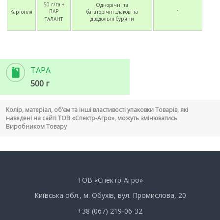
50 г/га +
Однорічні та
ПАР
Картопля
багаторічні злакові та
1
дводольні бур’яни
ТАЛАНТ
ТАРА
500 г
Колір, матеріал, об’єм та інші властивості упаковки Товарів, які
наведені на сайті ТОВ «Спектр-Агро», можуть змінюватись
Виробником Товару
ТОВ «Спектр-Агро»
Київська обл., м. Обухів, вул. Промислова, 20
+38 (067) 219-06-32