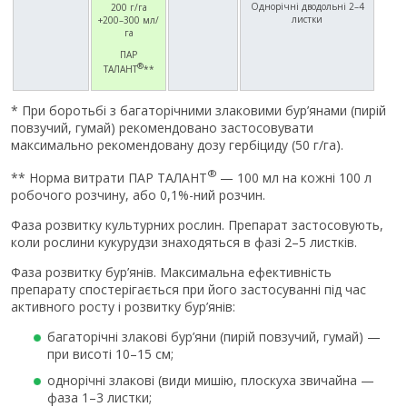
Однорічні дводольні 2–4
200 г/га
листки
+200–300 мл/
га
ПАР
®
ТАЛАНТ
**
* При боротьбі з багаторічними злаковими бур’янами (пирій
повзучий, гумай) рекомендовано застосовувати
максимально рекомендовану дозу гербіциду (50 г/га).
®
** Норма витрати ПАР ТАЛАНТ
— 100 мл на кожні 100 л
робочого розчину, або 0,1%-ний розчин.
Фаза розвитку культурних рослин. Препарат застосовують,
коли рослини кукурудзи знаходяться в фазі 2–5 листків.
Фаза розвитку бур’янів. Максимальна ефективність
препарату спостерігається при його застосуванні під час
активного росту і розвитку бур’янів:
багаторічні злакові бур’яни (пирій повзучий, гумай) —
при висоті 10–15 см;
однорічні злакові (види мишію, плоскуха звичайна —
фаза 1–3 листки;