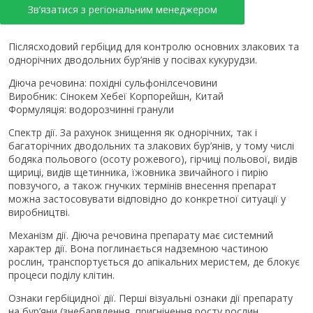
Зв’язатися з регіональним менеджером
Післясходовий гербіцид для контролю основних злакових та
однорічних дводольних бур’янів у посівах кукурудзи.
Діюча речовина: похідні сульфонілсечовини
Виробник: Сінокем Хебеї Корпорейшн, Китай
Формуляція: водорозчинні гранули
Спектр дії. За рахунок знищення як однорічних, так і
багаторічних дводольних та злакових бур’янів, у тому числі
бодяка польового (осоту рожевого), гірчиці польової, видів
щириці, видів щетинника, їжовника звичайного і пирію
повзучого, а також гнучких термінів внесення препарат
можна застосовувати відповідно до конкретної ситуації у
виробництві.
Механізм дії. Діюча речовина препарату має системний
характер дії. Вона поглинається надземною частиною
рослин, транспортується до апікальних меристем, де блокує
процеси поділу клітин.
Ознаки гербіцидної дії. Перші візуальні ознаки дії препарату
на бур’яни (знебарвлення, пригнічення росту рослин,