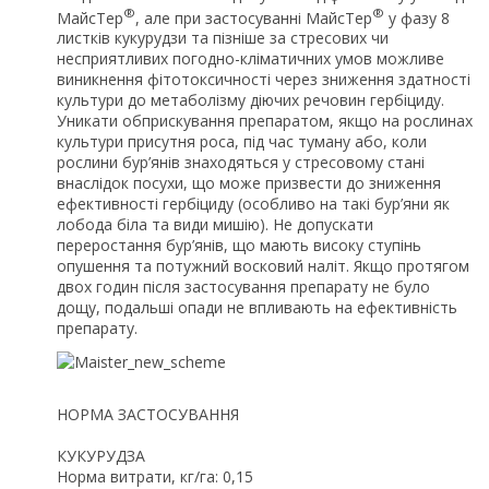
®
®
МайсТер
, але при застосуванні МайсТер
у фазу 8
листків кукурудзи та пізніше за стресових чи
несприятливих погодно-кліматичних умов можливе
виникнення фітотоксичності через зниження здатності
культури до метаболізму діючих речовин гербіциду.
Уникати обприскування препаратом, якщо на рослинах
культури присутня роса, під час туману або, коли
рослини бур’янів знаходяться у стресовому стані
внаслідок посухи, що може призвести до зниження
ефективності гербіциду (особливо на такі бур’яни як
лобода біла та види мишію). Не допускати
переростання бур’янів, що мають високу ступінь
опушення та потужний восковий наліт. Якщо протягом
двох годин після застосування препарату не було
дощу, подальші опади не впливають на ефективність
препарату.
НОРМА ЗАСТОСУВАННЯ
КУКУРУДЗА
Норма витрати, кг/га: 0,15