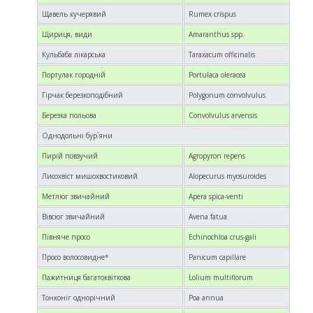
Щавель кучерявий
Rumex crispus
Щириця, види
Amaranthus spp.
Кульбаба лікарська
Taraxacum officinalis
Портулак городній
Portulaca oleracea
Гірчак березкоподібний
Polygonum convolvulus
Березка польова
Convolvulus arvensis
Однодольні бур´яни
Пирій повзучий
Agropyron repens
Лисохвіст мишохвостиковий
Alopecurus myosuroides
Метлюг звичайний
Apera spica-venti
Вівсюг звичайний
Avena fatua
Півняче просо
Echinochloa crus-gali
Просо волосовидне*
Panicum capillare
Пажитниця багатоквіткова
Lolium multiflorum
Тонконіг однорічний
Poa annua