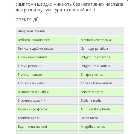
симптоми швидко минають без негативних наслідків
для розвитку культури та врожайності.
СПЕКТР ДІЇ
Дводольні бур´яни
Амброзія полинолиста
Ambrosia artemisifolia
Галінсога дрібноквіткова
Galinsoga parviflora
Гірчак почечуйний
Polygonum persicaria
Гірчак розлогий
Polygonum lapatifolia
Гірчиця польова
Sinapis arvensis
Грицики звичайні
Capsella bursa-pastoris
Жовтозілля звичайне
Senecio vulgaris
Зірочник середній
Stellaria media
Канатник Теофраста
Abutilon theophrasti
Кропива жалка
Urtica urens
Курячі очка польові
Anagallis arvensis