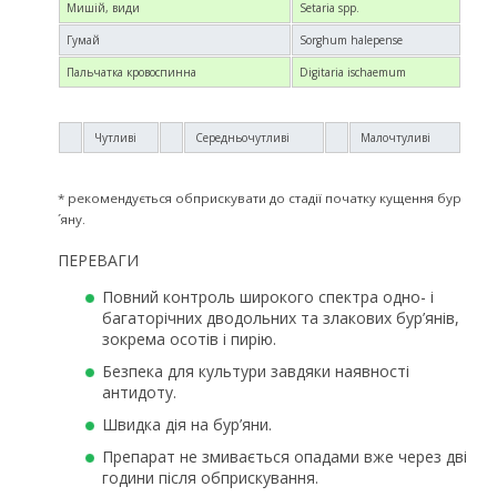
Мишій, види
Setaria spp.
Гумай
Sorghum halepense
Пальчатка кровоспинна
Digitaria ischaemum
Чутливі
Середньочутливі
Малочтуливі
* рекомендується обприскувати до стадії початку кущення бур
´яну.
ПЕРЕВАГИ
Повний контроль широкого спектра одно- і
багаторічних дводольних та злакових бур’янів,
зокрема осотів і пирію.
Безпека для культури завдяки наявності
антидоту.
Швидка дія на бур’яни.
Препарат не змивається опадами вже через дві
години після обприскування.