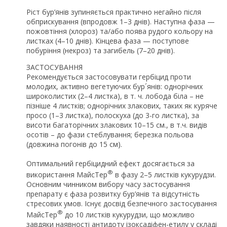
Ріст бур’янів зупиняється практично негайно після
обприскування (впродовж 1–3 днів). Наступна фаза —
пожовтіння (хлороз) та/або поява рудого кольору на
листках (4–10 днів). Кінцева фаза — поступове
побуріння (некроз) та загибель (7–20 днів).
ЗАСТОСУВАННЯ
Рекомендується застосовувати гербіцид проти
молодих, активно вегетуючих бур´янів: однорічних
широколистих (2–4 листка), в т. ч. лобода біла – не
пізніше 4 листків; однорічних злакових, таких як куряче
просо (1–3 листка), полоскуха (до 3-го листка), за
висоти багаторічних злакових 10–15 см., в т.ч. видів
осотів – до фази стеблування; березка польова
(довжина погонів до 15 см).
Оптимальний гербіцидний ефект досягається за
®
використання МайсТер
в фазу 2–5 листків кукурудзи.
Основним чинником вибору часу застосування
препарату є фаза розвитку бур’янів та відсутність
стресових умов. Існує досвід безпечного застосування
®
МайсТер
до 10 листків кукурудзи, що можливо
завдяки наявності антидоту ізоксадіфен-етилу у складі