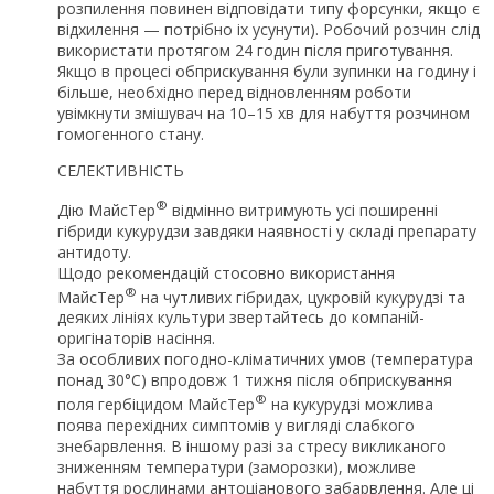
розпилення повинен відповідати типу форсунки, якщо є
відхилення — потрібно іх усунути). Робочий розчин слід
використати протягом 24 годин після приготування.
Якщо в процесі обприскування були зупинки на годину і
більше, необхідно перед відновленням роботи
увімкнути змішувач на 10–15 хв для набуття розчином
гомогенного стану.
СЕЛЕКТИВНІСТЬ
®
Дію МайсТер
відмінно витримують усі поширенні
гібриди кукурудзи завдяки наявності у складі препарату
антидоту.
Щодо рекомендацій стосовно використання
®
МайсТер
на чутливих гібридах, цукровій кукурудзі та
деяких лініях культури звертайтесь до компаній-
оригінаторів насіння.
За особливих погодно-кліматичних умов (температура
понад 30°С) впродовж 1 тижня після обприскування
®
поля гербіцидом МайсТер
на кукурудзі можлива
поява перехідних симптомів у вигляді слабкого
знебарвлення. В іншому разі за стресу викликаного
зниженням температури (заморозки), можливе
набуття рослинами антоціанового забарвлення. Але ці