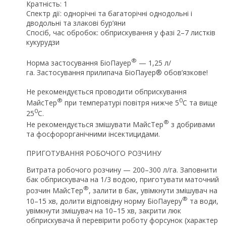
Кратність: 1
Спектр дії: однорічні та багаторічні однодольні і
дводольні та злакові бур’яни
Спосіб, час обробок: обприскування у фазі 2–7 листків
кукурудзи
®
Норма застосування БіоПауер
— 1,25 л/
га. Застосування прилипача БіоПауер® обов’язкове!
Не рекомендується проводити обприскування
®
0
МайсТер
при температурі повітря нижче 5
С та вище
0
25
С.
®
Не рекомендується змішувати МайсТер
з добривами
та фосфорорганічними інсектицидами.
ПРИГОТУВАННЯ РОБОЧОГО РОЗЧИНУ
Витрата робочого розчину — 200–300 л/га. Заповнити
бак обприскувача на 1/3 водою, приготувати маточний
®
розчин МайсТер
, залити в бак, увімкнути змішувач на
®
10–15 хв, долити відповідну норму БіоПауеру
та води,
увімкнути змішувач на 10–15 хв, закрити люк
обприскувача й перевірити роботу форсунок (характер