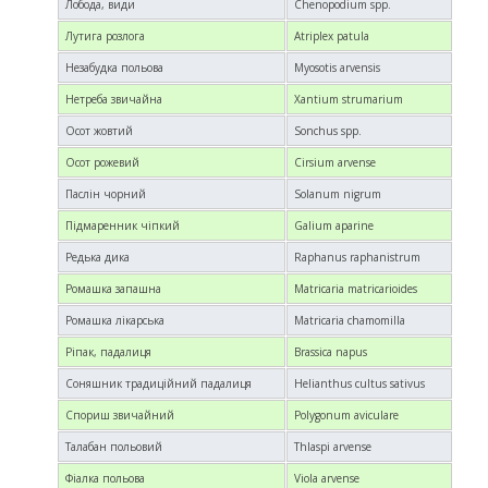
Лобода, види
Chenopodium spp.
Лутига розлога
Atriplex patula
Незабудка польова
Myosotis arvensis
Нетреба звичайна
Xantium strumarium
Осот жовтий
Sonchus spp.
Осот рожевий
Cirsium arvense
Паслін чорний
Solanum nigrum
Підмаренник чіпкий
Galium aparine
Редька дика
Raphanus raphanistrum
Ромашка запашна
Matricaria matricarioides
Ромашка лікарська
Matricaria chamomilla
Ріпак, падалиця
Brassica napus
Соняшник традиційний падалиця
Helianthus cultus sativus
Спориш звичайний
Polygonum aviculare
Талабан польовий
Thlaspi arvense
Фіалка польова
Viola arvense