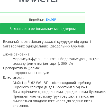
Виробник:
БАЙЄР
Зв’язатися з регіональним менеджером
Визнаний професіонал у захисті кукурудзи від одно- і
багаторічних однодольних і дводольних бур’янів.
Діюча речовина:
форамсульфурон, 300 г/кг + йодосульфурон, 20 г/кг +
ізоксадифен-етил (антидот), 300 г/кг
Препаративна форма:
водорозчинні гранули
Властивості:
®
МайсТер
62 WG, ВГ - післясходовий гербіцид
широкого спектра дії для боротьби з одно- і
багаторічними однодольними і дводольними бур’янами.
Препарат має часткову ґрунтову дію, а також не
змивається опадами вже через дві години після
внесення.